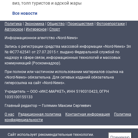
виз, толп туристов и адской жары
Все новости
Политика
|
Экономика
|
Общество
|
Происшествия
|
Фоторепортажи
|
Авторское
|
Интересное
|
Спорт
Информационное агентство «Nord-News»
Запись о регистрации средства массовой информации «Nord-News» Эл
№ ФС77-62541 от 27.07.2015 г. выдано Федеральной службой по
надзору в сфере связи, информационных технологий и массовых
коммуникаций (Роскомнадзор).
При полном или частичном использовании материалов ссылка на
«Nord-News» обязательна. Для сетевых изданий обязательна
гиперссылка на сайт «Nord-News».
Учредитель — ООО «ИКС-МАРКЕТ», ИНН 5190310423, ОГРН
1035100155133
Главный редактор — Голямин Максим Сергеевич
О нас
Редакционная политика
Контактная информация
Политика
конфиденциальности
Cайт использует рекомендательные технологии.
Принимаю