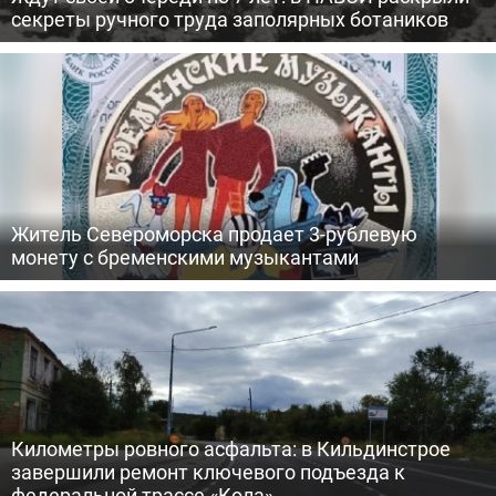
секреты ручного труда заполярных ботаников
Житель Североморска продает 3-рублевую
монету с бременскими музыкантами
Километры ровного асфальта: в Кильдинстрое
завершили ремонт ключевого подъезда к
федеральной трассе «Кола»