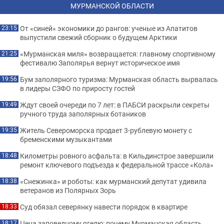
МУРМАНСКОЙ ОБЛАСТИ
От «синей» экономики до рангов: ученые из Апатитов
23:15
выпустили свежий сборник о будущем Арктики
«Мурманская миля» возвращается: главному спортивному
21:25
фестивалю Заполярья вернут историческое имя
Бум заполярного туризма: Мурманская область вырвалась
19:56
в лидеры СЗФО по приросту гостей
Ждут своей очереди по 7 лет: в ПАБСИ раскрыли секреты
19:49
ручного труда заполярных ботаников
Житель Североморска продает 3-рублевую монету с
19:35
бременскими музыкантами
Километры ровного асфальта: в Кильдинстрое завершили
18:48
ремонт ключевого подъезда к федеральной трассе «Кола»
«Снежинка» и роботы: как мурманский депутат удивила
18:38
ветеранов из Полярных Зорь
Суд обязал северянку навести порядок в квартире
18:33
Цена заповедному ягелю: почему Мурманская область
18:17