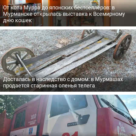
От кота Мурра до японских бестселлеров: в
Мурманске открылась выставка к Всемирному
дню кошек
Досталась в наследство с домом: в Мурмашах
продается старинная оленья телега