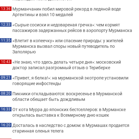
Мурманчанин побил мировой рекорд в ледяной воде
13:36
Аргентины и взял 10 медалей
«Сырые сосиски и недовареная гречка»: чем кормят
12:33
пассажиров задержанных рейсов в аэропорту Мурманска
«Влетит в копеечку» или спасение природы: у жителей
11:35
Мурманска вызвал споры новый путеводитель по
Заполярью
«Не знаю, что здесь делать четыре дня»: московский
10:43
доктор записал разгромный отзыв о Териберке
«Привет, я белка!»: на мурманской экотропе установили
09:21
говорящие инфостенды
Пикники откладываются: воскресенье в Мурманской
08:20
области обещает быть дождливым
От кота Мурра до японских бестселлеров: в Мурманске
16:33
открылась выставка к Всемирному дню кошек
Досталась в наследство с домом: в Мурмашах продается
16:20
старинная оленья телега