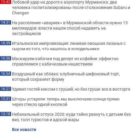
Лобовой удар на дороге к аэропорту Мурманска: два
15:42
человека госпитализированы после столкновения Subaru и
Changan
На расселение «авариек» в Мурманской области нужно 13
14:31
миллиардов: власти нашли способ надавить на
застройщиков
Итальянская импровизация: ленивая овощная лазанья с
16:39
сыром из того, что нашлось в холодильнике
Маскируем кабачки под десерт из кофейни: эффектно
16:36
справляемся с кабачковым нашествием
Воздушный как облако: клубничный шифоновый торт,
16:54
который сохраняет форму
Удивил гостей кексом с грушей, но без груши: все в восторге
16:21
Шторы устарели: теперь мы выключаем солнце прямо
15:31
через стекло одной кнопкой
Небанальный отпуск 2026: куда тайно рвануть с детьми без
13:18
виз, толп туристов и адской жары
Все новости