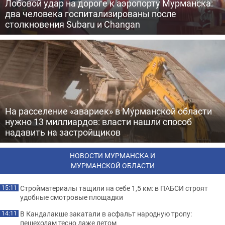
Лобовой удар на дороге к аэропорту Мурманска:
два человека госпитализированы после
столкновения Subaru и Changan
На расселение «авариек» в Мурманской области
нужно 13 миллиардов: власти нашли способ
надавить на застройщиков
НОВОСТИ МУРМАНСКА И
МУРМАНСКОЙ ОБЛАСТИ
Стройматериалы тащили на себе 1,5 км: в ПАБСИ строят
15:11
удобные смотровые площадки
В Кандалакше закатали в асфальт народную тропу:
14:11
пешеходам тесно даже летом