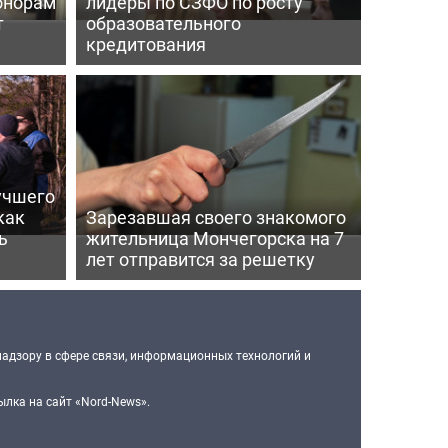
онорам
лидеры по СЗФО по росту
т
образовательного
кредитования
учшего
как
Зарезавшая своего знакомого
ь
жительница Мончегорска на 7
лет отправится за решетку
надзору в сфере связи, информационных технологий и
лка на сайт «Nord-News».