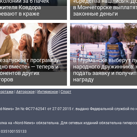
 колонии за 6 пачек
«Средства нашлись!»: Д
 жителя Ковдора
в Мончегорске выплатя
ревают в краже
законные деньги
резапускает программу
В Мурманске выберут л
но вместе» — теперь и
народного дружинника: 
онентов других
подать заявку и получит
торов
награду
портажи
|
Авторское
|
Интересное
|
Спорт
d-News» Эл № ФС77-62541 от 27.07.2015 г. выдано Федеральной службой по 
ка на «Nord-News» обязательна. Для сетевых изданий обязательна гиперссы
 1035100155133