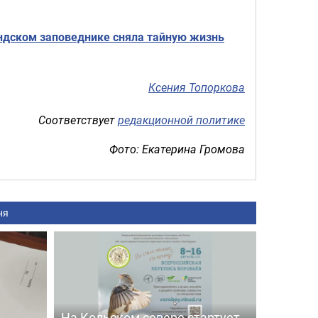
ндском заповеднике сняла тайную жизнь
Ксения Топоркова
Соответствует
редакционной политике
Фото: Екатерина Громова
ня
На Кольском севере стартует