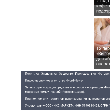
2 года
кофе:
подоз
Т2 пе
«Выгод
для аб
опера
Политика
|
Экономика
|
Общество
|
Происшествия
|
Фоторе
Информационное агентство «Nord-News»
Запись о регистрации средства массовой информации «Nor
массовых коммуникаций (Роскомнадзор).
При полном или частичном использовании материалов ссыл
Учредитель — ООО «ИКС-МАРКЕТ», ИНН 5190310423, ОГРН