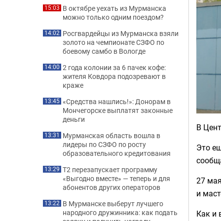
В октябре уехать из Мурманска
15:03
можно только одним поездом?
Росгвардейцы из Мурманска взяли
14:02
золото на чемпионате СЗФО по
боевому самбо в Вологде
2 года колонии за 6 пачек кофе:
14:00
жителя Ковдора подозревают в
краже
«Средства нашлись!»: Донорам в
13:45
Мончегорске выплатят законные
деньги
В Цент
Мурманская область вошла в
13:31
лидеры по СЗФО по росту
Это ещ
образовательного кредитования
сообщ
Т2 перезапускает программу
13:29
«Выгодно вместе» — теперь и для
27 мая
абонентов других операторов
и маст
В Мурманске выберут лучшего
13:22
народного дружинника: как подать
Как и 