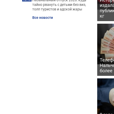
издал
тайно рвануть с детьми без виз,
толп туристов и адской жары
публик
кг
Все новости
Телеф
Нальч
более 