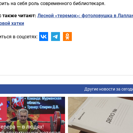
ить на себя роль современного библиотекаря.
с также читают:
Лесной «теремок»: фотоловушка в Лапла
овой хатки
ться в соцсетях:
Другие новости за сегод
евера — в людях!
я апатитчанки, которая