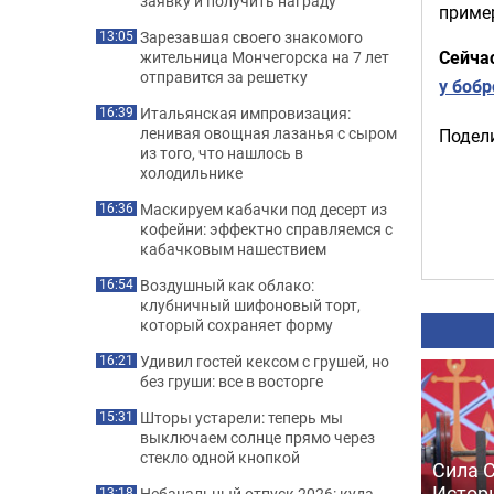
заявку и получить награду
пример
Зарезавшая своего знакомого
13:05
Сейча
жительница Мончегорска на 7 лет
отправится за решетку
у бобр
Итальянская импровизация:
16:39
ленивая овощная лазанья с сыром
Подели
из того, что нашлось в
холодильнике
Маскируем кабачки под десерт из
16:36
кофейни: эффектно справляемся с
кабачковым нашествием
Воздушный как облако:
16:54
клубничный шифоновый торт,
который сохраняет форму
Удивил гостей кексом с грушей, но
16:21
без груши: все в восторге
Шторы устарели: теперь мы
15:31
выключаем солнце прямо через
стекло одной кнопкой
Сила С
Истори
Небанальный отпуск 2026: куда
13:18