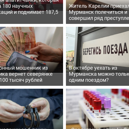
а 180 научных
Житель Карелии приехал
аций и поднимает 187,5
Мурманск полечиться и
совершил ряд преступл
онный мошенник из
В октябре уехать из
ика вернет северянке
Мурманска можно толь
100 тысяч рублей
одним поездом?