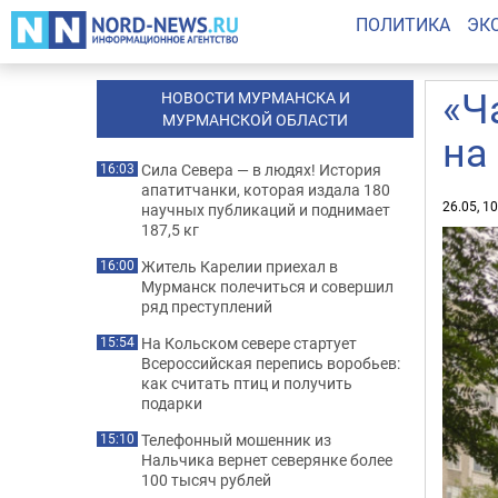
ПОЛИТИКА
ЭК
«Ч
НОВОСТИ МУРМАНСКА И
МУРМАНСКОЙ ОБЛАСТИ
на
Сила Севера — в людях! История
16:03
апатитчанки, которая издала 180
26.05, 1
научных публикаций и поднимает
187,5 кг
Житель Карелии приехал в
16:00
Мурманск полечиться и совершил
ряд преступлений
На Кольском севере стартует
15:54
Всероссийская перепись воробьев:
как считать птиц и получить
подарки
Телефонный мошенник из
15:10
Нальчика вернет северянке более
100 тысяч рублей