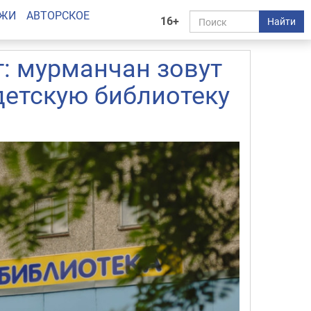
АЖИ
АВТОРСКОЕ
16+
Найти
т: мурманчан зовут
детскую библиотеку