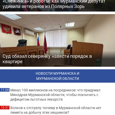
«Снежинка» и роботы: как мурманский депутат
удивила ветеранов из Полярных Зорь
Суд обязал северянку навести порядок в
квартире
НОВОСТИ МУРМАНСКА И
МУРМАНСКОЙ ОБЛАСТИ
Минус 100 миллионов на посредников: что придумал
11:24
Минздрав Мурманской области, чтобы покончить с
дефицитом льготных лекарств
Волков к отстрелу: почему в Мурманской области нет
10:37
лимита на добычу этих хищников?