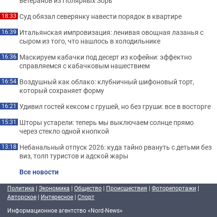
ветеранов из Полярных Зорь
Суд обязал северянку навести порядок в квартире
18:33
Итальянская импровизация: ленивая овощная лазанья с
16:39
сыром из того, что нашлось в холодильнике
Маскируем кабачки под десерт из кофейни: эффектно
16:36
справляемся с кабачковым нашествием
Воздушный как облако: клубничный шифоновый торт,
16:54
который сохраняет форму
Удивил гостей кексом с грушей, но без груши: все в восторге
16:21
Шторы устарели: теперь мы выключаем солнце прямо
15:31
через стекло одной кнопкой
Небанальный отпуск 2026: куда тайно рвануть с детьми без
13:18
виз, толп туристов и адской жары
Все новости
Политика
|
Экономика
|
Общество
|
Происшествия
|
Фоторепортажи
|
Авторское
|
Интересное
|
Спорт
Информационное агентство «Nord-News»