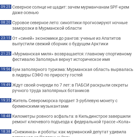
Северное солнце не щадит: зачем мурманчанам SPF-крем
09:25
даже осенью
Суровое северное лето: синоптики прогнозируют ночные
08:20
заморозки в Мурманской области
От «синей» экономики до рангов: ученые из Апатитов
23:15
выпустили свежий сборник о будущем Арктики
«Мурманская миля» возвращается: главному спортивному
21:25
фестивалю Заполярья вернут историческое имя
Бум заполярного туризма: Мурманская область вырвалась
19:56
в лидеры СЗФО по приросту гостей
Ждут своей очереди по 7 лет: в ПАБСИ раскрыли секреты
19:49
ручного труда заполярных ботаников
Житель Североморска продает 3-рублевую монету с
19:35
бременскими музыкантами
Километры ровного асфальта: в Кильдинстрое завершили
18:48
ремонт ключевого подъезда к федеральной трассе «Кола»
«Снежинка» и роботы: как мурманский депутат удивила
18:38