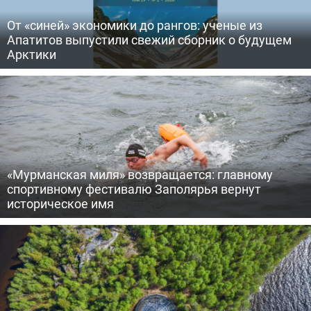
От «синей» экономики до рангов: ученые из
Апатитов выпустили свежий сборник о будущем
Арктики
«Мурманская миля» возвращается: главному
спортивному фестивалю Заполярья вернут
историческое имя