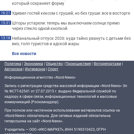
который сохраняет форму
Удивил гостей кексом с грушей, но без груши: все в восторге
16:21
Шторы устарели: теперь мы выключаем солнце прямо
15:31
через стекло одной кнопкой
Небанальный отпуск 2026: куда тайно рвануть с детьми без
13:18
виз, толп туристов и адской жары
Все новости
Политика
|
Экономика
|
Общество
|
Происшествия
|
Фоторепортажи
|
Авторское
|
Интересное
|
Спорт
Информационное агентство «Nord-News»
Запись о регистрации средства массовой информации «Nord-News» Эл
№ ФС77-62541 от 27.07.2015 г. выдано Федеральной службой по
надзору в сфере связи, информационных технологий и массовых
коммуникаций (Роскомнадзор).
При полном или частичном использовании материалов ссылка на
«Nord-News» обязательна. Для сетевых изданий обязательна
гиперссылка на сайт «Nord-News».
Учредитель — ООО «ИКС-МАРКЕТ», ИНН 5190310423, ОГРН