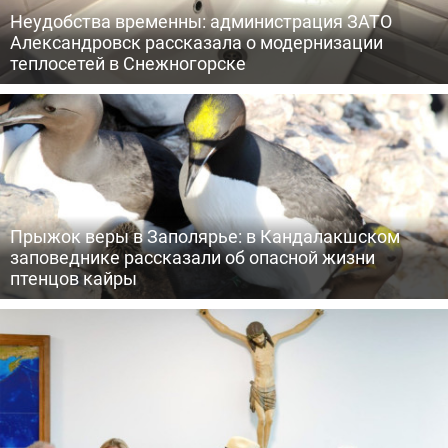
Неудобства временны: администрация ЗАТО
Александровск рассказала о модернизации
теплосетей в Снежногорске
Прыжок веры в Заполярье: в Кандалакшском
заповеднике рассказали об опасной жизни
птенцов кайры