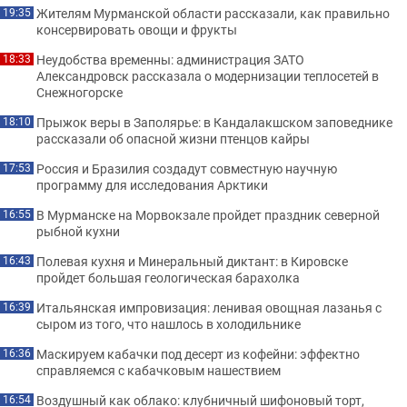
Жителям Мурманской области рассказали, как правильно
19:35
консервировать овощи и фрукты
Неудобства временны: администрация ЗАТО
18:33
Александровск рассказала о модернизации теплосетей в
Снежногорске
Прыжок веры в Заполярье: в Кандалакшском заповеднике
18:10
рассказали об опасной жизни птенцов кайры
Россия и Бразилия создадут совместную научную
17:53
программу для исследования Арктики
В Мурманске на Морвокзале пройдет праздник северной
16:55
рыбной кухни
Полевая кухня и Минеральный диктант: в Кировске
16:43
пройдет большая геологическая барахолка
Итальянская импровизация: ленивая овощная лазанья с
16:39
сыром из того, что нашлось в холодильнике
Маскируем кабачки под десерт из кофейни: эффектно
16:36
справляемся с кабачковым нашествием
Воздушный как облако: клубничный шифоновый торт,
16:54