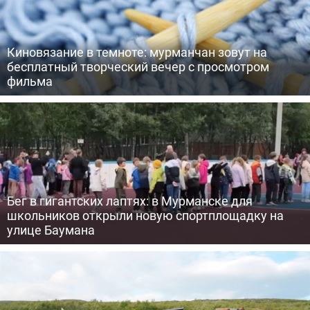
Киновязание в темноте: мурманчан зовут на
бесплатный творческий вечер с просмотром
фильма
Бег в гигантских лаптях: в Мурманске для
школьников открыли новую спортплощадку на
улице Баумана