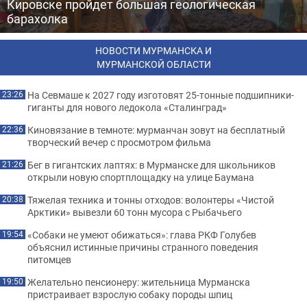
Кировске пройдет большая геологическая
барахолка
НОВОСТИ МУРМАНСКА И
МУРМАНСКОЙ ОБЛАСТИ
На Севмаше к 2027 году изготовят 25-тонные подшипники-
23:26
гиганты для нового ледокола «Сталинград»
Киновязание в темноте: мурманчан зовут на бесплатный
22:36
творческий вечер с просмотром фильма
Бег в гигантских лаптях: в Мурманске для школьников
21:26
открыли новую спортплощадку на улице Баумана
Тяжелая техника и тонны отходов: волонтеры «Чистой
20:38
Арктики» вывезли 60 тонн мусора с Рыбачьего
«Собаки не умеют обижаться»: глава РКФ Голубев
19:54
объяснил истинные причины странного поведения
питомцев
Желательно пенсионеру: жительница Мурманска
19:50
пристраивает взрослую собаку породы шпиц