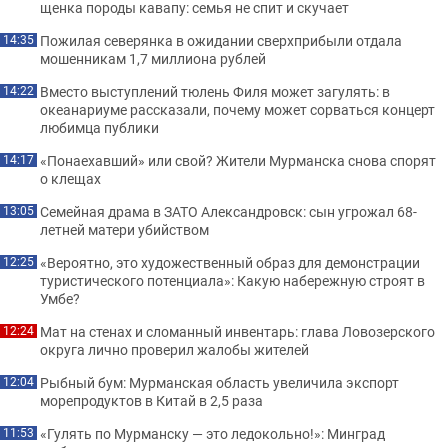
щенка породы кавапу: семья не спит и скучает
Пожилая северянка в ожидании сверхприбыли отдала
14:35
мошенникам 1,7 миллиона рублей
Вместо выступлений тюлень Филя может загулять: в
14:22
океанариуме рассказали, почему может сорваться концерт
любимца публики
«Понаехавший» или свой? Жители Мурманска снова спорят
14:17
о клещах
Семейная драма в ЗАТО Александровск: сын угрожал 68-
13:05
летней матери убийством
«Вероятно, это художественный образ для демонстрации
12:25
туристического потенциала»: Какую набережную строят в
Умбе?
Мат на стенах и сломанный инвентарь: глава Ловозерского
12:24
округа лично проверил жалобы жителей
Рыбный бум: Мурманская область увеличила экспорт
12:04
морепродуктов в Китай в 2,5 раза
«Гулять по Мурманску — это ледокольно!»: Минград
11:53