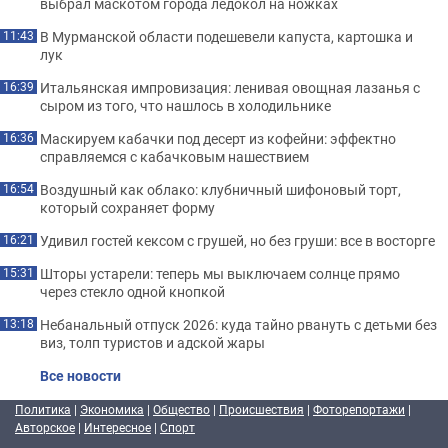
выбрал маскотом города ледокол на ножках
В Мурманской области подешевели капуста, картошка и
11:43
лук
Итальянская импровизация: ленивая овощная лазанья с
16:39
сыром из того, что нашлось в холодильнике
Маскируем кабачки под десерт из кофейни: эффектно
16:36
справляемся с кабачковым нашествием
Воздушный как облако: клубничный шифоновый торт,
16:54
который сохраняет форму
Удивил гостей кексом с грушей, но без груши: все в восторге
16:21
Шторы устарели: теперь мы выключаем солнце прямо
15:31
через стекло одной кнопкой
Небанальный отпуск 2026: куда тайно рвануть с детьми без
13:18
виз, толп туристов и адской жары
Все новости
Политика
|
Экономика
|
Общество
|
Происшествия
|
Фоторепортажи
|
Авторское
|
Интересное
|
Спорт