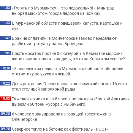
«Гулять по Мурманску — это ледокольно!»: Минград
11:53
выбрал маскотом города ледокол на ножках
В Мурманской области подешевели капуста, картошка и
11:43
лук
Брак не оплатили: в Мончегорске заново переделают
11:42
разбитый тротуар у парка Бровцева
Шесть косаток против 33 катеров: на Камчатке морских
11:05
животных загоняют, как дичь, а что на Кольском севере?
+3 человека за неделю: в Мурманской области обновили
10:30
статистику по укусам клещей
День рождения Оленегорска: как саамский погост 16 века
10:22
стал столицей заполярной руды
Тяжелая техника шла 8 часов: волонтеры «Чистой Арктики»
10:03
вывезли 60 тонн мусора с Рыбачьего
6 человек эвакуировали из горящей трехэтажки в
09:28
Оленегорске
Северное тепло на бетоне: как фестиваль «РОСТ»
09:20