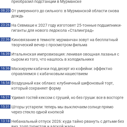
преобразил подстанции в Мурманске
От умеренного до сильного: в Мурманской области снова
08:20
дождь
На Севмаше к 2027 году изготовят 25-тонные подшипники-
23:26
гиганты для нового ледокола «Сталинград»
Киновязание в темноте: мурманчан зовут на бесплатный
22:36
творческий вечер с просмотром фильма
Итальянская импровизация: ленивая овощная лазанья с
16:39
сыром из того, что нашлось в холодильнике
Маскируем кабачки под десерт из кофейни: эффектно
16:36
справляемся с кабачковым нашествием
Воздушный как облако: клубничный шифоновый торт,
16:54
который сохраняет форму
Удивил гостей кексом с грушей, но без груши: все в восторге
16:21
Шторы устарели: теперь мы выключаем солнце прямо
15:31
через стекло одной кнопкой
Небанальный отпуск 2026: куда тайно рвануть с детьми без
13:18
виз, толп туристов и адской жары