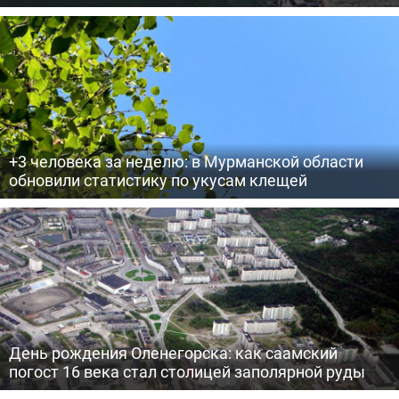
+3 человека за неделю: в Мурманской области
обновили статистику по укусам клещей
День рождения Оленегорска: как саамский
погост 16 века стал столицей заполярной руды