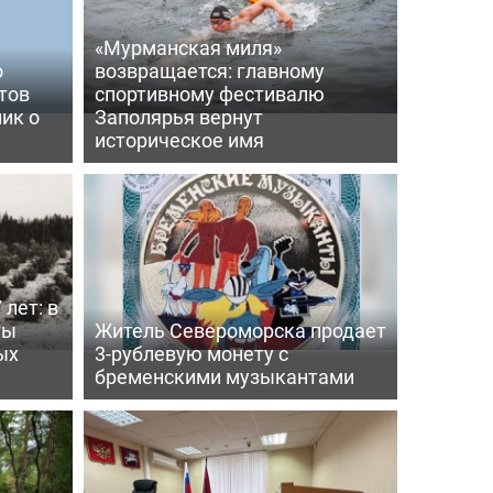
«Мурманская миля»
о
возвращается: главному
тов
спортивному фестивалю
ик о
Заполярья вернут
историческое имя
 лет: в
ты
Житель Североморска продает
ых
3-рублевую монету с
бременскими музыкантами