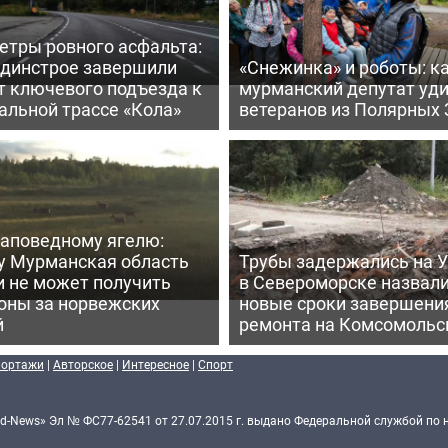
етры ровного асфальта:
ьдинстрое завершили
«Снежинка» и роботы: к
т ключевого подъезда к
мурманский депутат уд
альной трассе «Кола»
ветеранов из Полярных 
заповедному ягелю:
у Мурманская область
Трубы задержались на У
и не может получить
в Североморске назвал
оны за норвежских
новые сроки завершени
й
ремонта на Комсомольс
портажи
|
Авторское
|
Интересное
|
Спорт
d-News» Эл № ФС77-62541 от 27.07.2015 г. выдано Федеральной службой по 