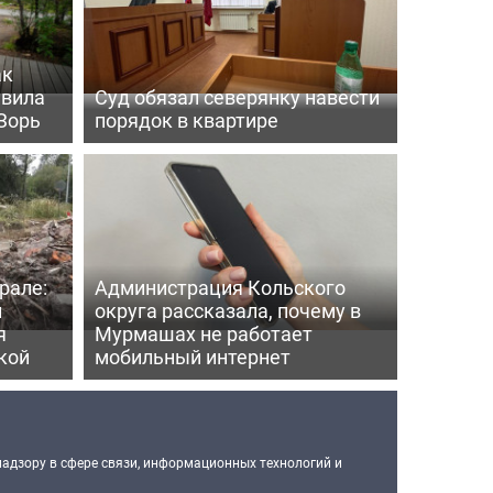
ак
ивила
Суд обязал северянку навести
Зорь
порядок в квартире
рале:
Администрация Кольского
и
округа рассказала, почему в
я
Мурмашах не работает
кой
мобильный интернет
надзору в сфере связи, информационных технологий и