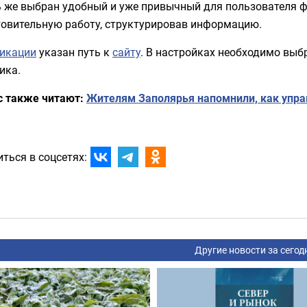
ь же выбран удобный и уже привычный для пользователя 
товительную работу, структурировав информацию.
икации
указан путь к
сайту
. В настройках необходимо выб
ика.
с также читают:
Жителям Заполярья напомнили, как упра
ться в соцсетях:
Другие новости за сегод