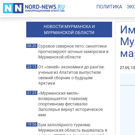
ПОЛИТИКА
ЭК
Им
НОВОСТИ МУРМАНСКА И
МУРМАНСКОЙ ОБЛАСТИ
Му
Суровое северное лето: синоптики
08:20
ма
прогнозируют ночные заморозки в
Мурманской области
От «синей» экономики до рангов:
23:15
27.05, 1
ученые из Апатитов выпустили
свежий сборник о будущем
Арктики
«Мурманская миля»
21:25
возвращается: главному
спортивному фестивалю
Заполярья вернут историческое
имя
Бум заполярного туризма:
19:56
Мурманская область вырвалась в