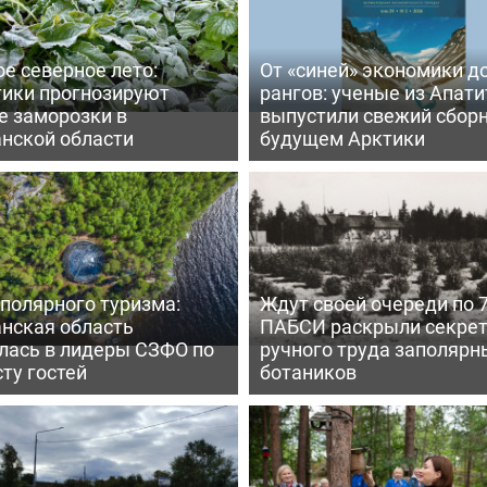
е северное лето:
От «синей» экономики д
тики прогнозируют
рангов: ученые из Апати
е заморозки в
выпустили свежий сборн
нской области
будущем Арктики
полярного туризма:
Ждут своей очереди по 7
нская область
ПАБСИ раскрыли секре
лась в лидеры СЗФО по
ручного труда заполярн
ту гостей
ботаников