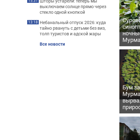
Шторы устарели: теперь мы
15:31
выключаем солнце прямо через
стекло одной кнопкой
Сурово
Небанальный отпуск 2026: куда
13:18
синоп
тайно рвануть с детьми без виз,
ночны
толп туристов и адской жары
Мурма
Все новости
Бум за
Мурма
вырва
прирос