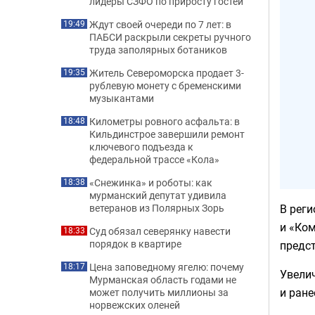
лидеры СЗФО по приросту гостей
Ждут своей очереди по 7 лет: в
19:49
ПАБСИ раскрыли секреты ручного
труда заполярных ботаников
Житель Североморска продает 3-
19:35
рублевую монету с бременскими
музыкантами
Километры ровного асфальта: в
18:48
Кильдинстрое завершили ремонт
ключевого подъезда к
федеральной трассе «Кола»
«Снежинка» и роботы: как
18:38
мурманский депутат удивила
В реги
ветеранов из Полярных Зорь
и «Ком
Суд обязал северянку навести
18:33
порядок в квартире
предст
Цена заповедному ягелю: почему
18:17
Увели
Мурманская область годами не
и ране
может получить миллионы за
норвежских оленей