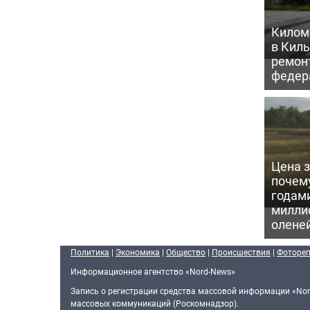
Килом
в Кил
ремон
федер
Цена 
почем
годам
милли
олене
Политика
|
Экономика
|
Общество
|
Происшествия
|
Фоторе
Информационное агентство «Nord-News»
Запись о регистрации средства массовой информации «Nor
массовых коммуникаций (Роскомнадзор).