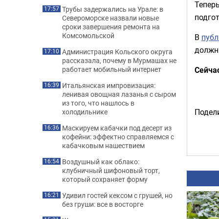
Тепер
Трубы задержались на Урале: в
17:57
подго
Североморске назвали новые
сроки завершения ремонта на
Комсомольской
В
публ
должн
Администрация Кольского округа
17:10
рассказала, почему в Мурмашах не
Сейча
работает мобильный интернет
Итальянская импровизация:
16:39
ленивая овощная лазанья с сыром
из того, что нашлось в
Подели
холодильнике
Маскируем кабачки под десерт из
16:36
кофейни: эффектно справляемся с
кабачковым нашествием
Воздушный как облако:
16:54
клубничный шифоновый торт,
который сохраняет форму
Удивил гостей кексом с грушей, но
16:21
без груши: все в восторге