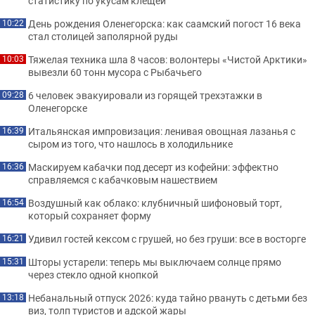
статистику по укусам клещей
День рождения Оленегорска: как саамский погост 16 века
10:22
стал столицей заполярной руды
Тяжелая техника шла 8 часов: волонтеры «Чистой Арктики»
10:03
вывезли 60 тонн мусора с Рыбачьего
6 человек эвакуировали из горящей трехэтажки в
09:28
Оленегорске
Итальянская импровизация: ленивая овощная лазанья с
16:39
сыром из того, что нашлось в холодильнике
Маскируем кабачки под десерт из кофейни: эффектно
16:36
справляемся с кабачковым нашествием
Воздушный как облако: клубничный шифоновый торт,
16:54
который сохраняет форму
Удивил гостей кексом с грушей, но без груши: все в восторге
16:21
Шторы устарели: теперь мы выключаем солнце прямо
15:31
через стекло одной кнопкой
Небанальный отпуск 2026: куда тайно рвануть с детьми без
13:18
виз, толп туристов и адской жары