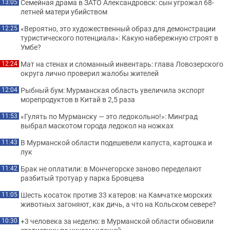
Семейная драма в ЗАТО Александровск: сын угрожал 68-
13:05
летней матери убийством
«Вероятно, это художественный образ для демонстрации
12:25
туристического потенциала»: Какую набережную строят в
Умбе?
Мат на стенах и сломанный инвентарь: глава Ловозерского
12:24
округа лично проверил жалобы жителей
Рыбный бум: Мурманская область увеличила экспорт
12:04
морепродуктов в Китай в 2,5 раза
«Гулять по Мурманску — это ледокольно!»: Минград
11:53
выбрал маскотом города ледокол на ножках
В Мурманской области подешевели капуста, картошка и
11:43
лук
Брак не оплатили: в Мончегорске заново переделают
11:42
разбитый тротуар у парка Бровцева
Шесть косаток против 33 катеров: на Камчатке морских
11:05
животных загоняют, как дичь, а что на Кольском севере?
+3 человека за неделю: в Мурманской области обновили
10:30