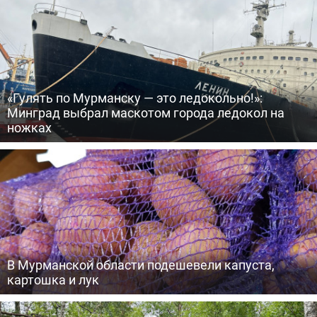
«Гулять по Мурманску — это ледокольно!»:
Минград выбрал маскотом города ледокол на
ножках
В Мурманской области подешевели капуста,
картошка и лук