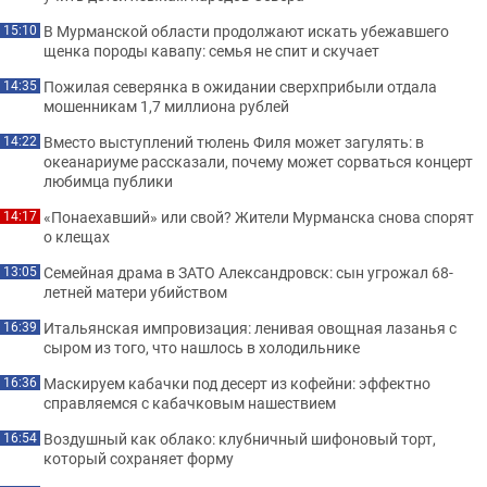
В Мурманской области продолжают искать убежавшего
15:10
щенка породы кавапу: семья не спит и скучает
Пожилая северянка в ожидании сверхприбыли отдала
14:35
мошенникам 1,7 миллиона рублей
Вместо выступлений тюлень Филя может загулять: в
14:22
океанариуме рассказали, почему может сорваться концерт
любимца публики
«Понаехавший» или свой? Жители Мурманска снова спорят
14:17
о клещах
Семейная драма в ЗАТО Александровск: сын угрожал 68-
13:05
летней матери убийством
Итальянская импровизация: ленивая овощная лазанья с
16:39
сыром из того, что нашлось в холодильнике
Маскируем кабачки под десерт из кофейни: эффектно
16:36
справляемся с кабачковым нашествием
Воздушный как облако: клубничный шифоновый торт,
16:54
который сохраняет форму