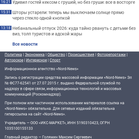
Удивил гостей кексом с грушей, но без груши: все в восторге
16:21
Шторы устарели: теперь мы выключаем солнце прямо
15:31
через стекло одной кнопкой
Небанальный отпуск 2026: куда тайно рвануть с детьми без
13:18
виз, толп туристов и адской жары
Все новости
Политика
|
Экономика
|
Общество
|
Происшествия
|
Фоторепортажи
|
Авторское
|
Интересное
|
Спорт
Информационное агентство «Nord-News»
Запись о регистрации средства массовой информации «Nord-News» Эл
№ ФС77-62541 от 27.07.2015 г. выдано Федеральной службой по
надзору в сфере связи, информационных технологий и массовых
коммуникаций (Роскомнадзор).
При полном или частичном использовании материалов ссылка на
«Nord-News» обязательна. Для сетевых изданий обязательна
гиперссылка на сайт «Nord-News».
Учредитель — ООО «ИКС-МАРКЕТ», ИНН 5190310423, ОГРН
1035100155133
Главный редактор — Голямин Максим Сергеевич