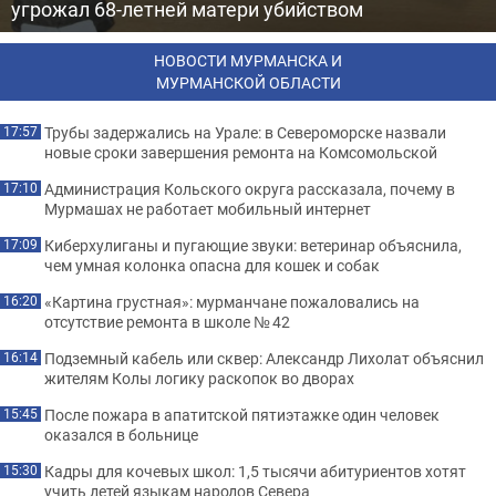
угрожал 68-летней матери убийством
НОВОСТИ МУРМАНСКА И
МУРМАНСКОЙ ОБЛАСТИ
Трубы задержались на Урале: в Североморске назвали
17:57
новые сроки завершения ремонта на Комсомольской
Администрация Кольского округа рассказала, почему в
17:10
Мурмашах не работает мобильный интернет
Киберхулиганы и пугающие звуки: ветеринар объяснила,
17:09
чем умная колонка опасна для кошек и собак
«Картина грустная»: мурманчане пожаловались на
16:20
отсутствие ремонта в школе № 42
Подземный кабель или сквер: Александр Лихолат объяснил
16:14
жителям Колы логику раскопок во дворах
После пожара в апатитской пятиэтажке один человек
15:45
оказался в больнице
Кадры для кочевых школ: 1,5 тысячи абитуриентов хотят
15:30
учить детей языкам народов Севера