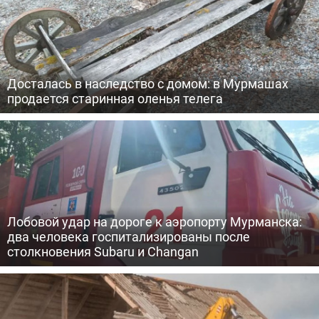
Досталась в наследство с домом: в Мурмашах
продается старинная оленья телега
Лобовой удар на дороге к аэропорту Мурманска:
два человека госпитализированы после
столкновения Subaru и Changan