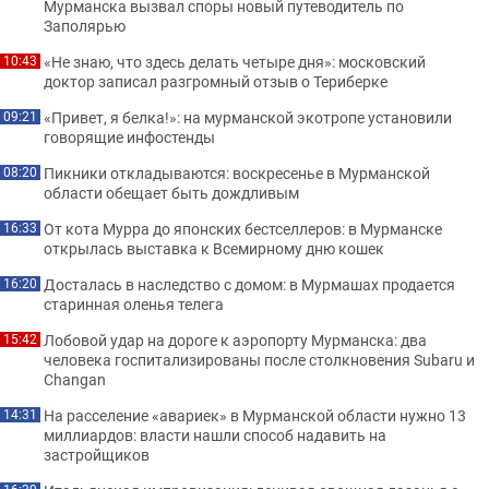
Мурманска вызвал споры новый путеводитель по
Заполярью
«Не знаю, что здесь делать четыре дня»: московский
10:43
доктор записал разгромный отзыв о Териберке
«Привет, я белка!»: на мурманской экотропе установили
09:21
говорящие инфостенды
Пикники откладываются: воскресенье в Мурманской
08:20
области обещает быть дождливым
От кота Мурра до японских бестселлеров: в Мурманске
16:33
открылась выставка к Всемирному дню кошек
Досталась в наследство с домом: в Мурмашах продается
16:20
старинная оленья телега
Лобовой удар на дороге к аэропорту Мурманска: два
15:42
человека госпитализированы после столкновения Subaru и
Changan
На расселение «авариек» в Мурманской области нужно 13
14:31
миллиардов: власти нашли способ надавить на
застройщиков