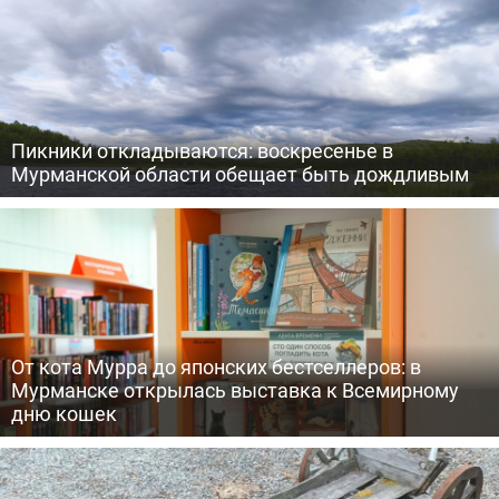
Пикники откладываются: воскресенье в
Мурманской области обещает быть дождливым
От кота Мурра до японских бестселлеров: в
Мурманске открылась выставка к Всемирному
дню кошек