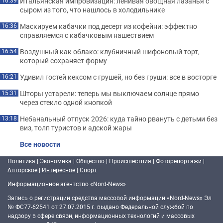
Итальянская импровизация: ленивая овощная лазанья с
16:39
сыром из того, что нашлось в холодильнике
Маскируем кабачки под десерт из кофейни: эффектно
16:36
справляемся с кабачковым нашествием
Воздушный как облако: клубничный шифоновый торт,
16:54
который сохраняет форму
Удивил гостей кексом с грушей, но без груши: все в восторге
16:21
Шторы устарели: теперь мы выключаем солнце прямо
15:31
через стекло одной кнопкой
Небанальный отпуск 2026: куда тайно рвануть с детьми без
13:18
виз, толп туристов и адской жары
Все новости
Политика
|
Экономика
|
Общество
|
Происшествия
|
Фоторепортажи
|
Авторское
|
Интересное
|
Спорт
Информационное агентство «Nord-News»
Запись о регистрации средства массовой информации «Nord-News» Эл
№ ФС77-62541 от 27.07.2015 г. выдано Федеральной службой по
надзору в сфере связи, информационных технологий и массовых