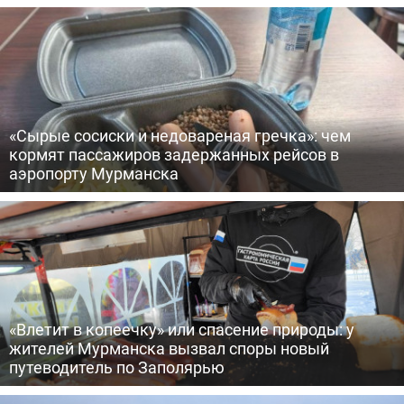
«Сырые сосиски и недовареная гречка»: чем
кормят пассажиров задержанных рейсов в
аэропорту Мурманска
«Влетит в копеечку» или спасение природы: у
жителей Мурманска вызвал споры новый
путеводитель по Заполярью