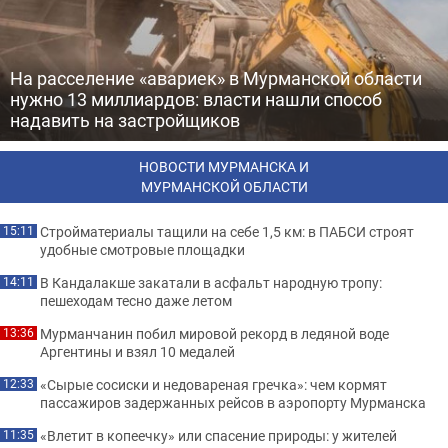
На расселение «авариек» в Мурманской области
нужно 13 миллиардов: власти нашли способ
надавить на застройщиков
НОВОСТИ МУРМАНСКА И
МУРМАНСКОЙ ОБЛАСТИ
Стройматериалы тащили на себе 1,5 км: в ПАБСИ строят
15:11
удобные смотровые площадки
В Кандалакше закатали в асфальт народную тропу:
14:11
пешеходам тесно даже летом
Мурманчанин побил мировой рекорд в ледяной воде
13:36
Аргентины и взял 10 медалей
«Сырые сосиски и недовареная гречка»: чем кормят
12:33
пассажиров задержанных рейсов в аэропорту Мурманска
«Влетит в копеечку» или спасение природы: у жителей
11:35