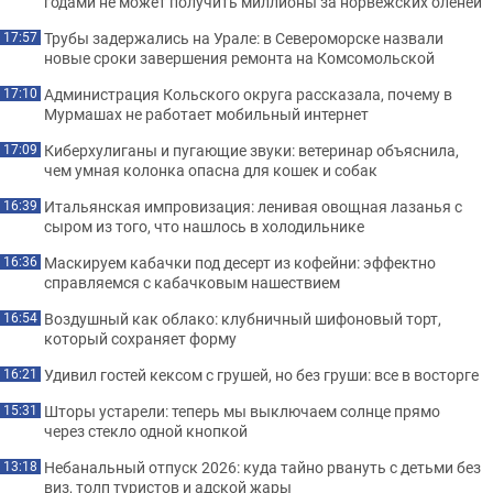
годами не может получить миллионы за норвежских оленей
Трубы задержались на Урале: в Североморске назвали
17:57
новые сроки завершения ремонта на Комсомольской
Администрация Кольского округа рассказала, почему в
17:10
Мурмашах не работает мобильный интернет
Киберхулиганы и пугающие звуки: ветеринар объяснила,
17:09
чем умная колонка опасна для кошек и собак
Итальянская импровизация: ленивая овощная лазанья с
16:39
сыром из того, что нашлось в холодильнике
Маскируем кабачки под десерт из кофейни: эффектно
16:36
справляемся с кабачковым нашествием
Воздушный как облако: клубничный шифоновый торт,
16:54
который сохраняет форму
Удивил гостей кексом с грушей, но без груши: все в восторге
16:21
Шторы устарели: теперь мы выключаем солнце прямо
15:31
через стекло одной кнопкой
Небанальный отпуск 2026: куда тайно рвануть с детьми без
13:18
виз, толп туристов и адской жары