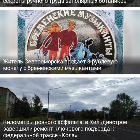
секреты ручного труда заполярных ботаников
Житель Североморска продает 3-рублевую
монету с бременскими музыкантами
Километры ровного асфальта: в Кильдинстрое
завершили ремонт ключевого подъезда к
федеральной трассе «Кола»