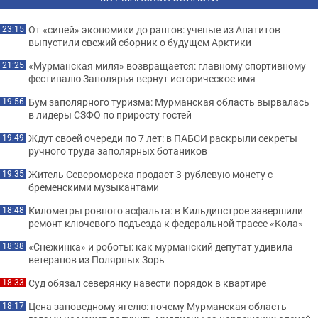
От «синей» экономики до рангов: ученые из Апатитов
23:15
выпустили свежий сборник о будущем Арктики
«Мурманская миля» возвращается: главному спортивному
21:25
фестивалю Заполярья вернут историческое имя
Бум заполярного туризма: Мурманская область вырвалась
19:56
в лидеры СЗФО по приросту гостей
Ждут своей очереди по 7 лет: в ПАБСИ раскрыли секреты
19:49
ручного труда заполярных ботаников
Житель Североморска продает 3-рублевую монету с
19:35
бременскими музыкантами
Километры ровного асфальта: в Кильдинстрое завершили
18:48
ремонт ключевого подъезда к федеральной трассе «Кола»
«Снежинка» и роботы: как мурманский депутат удивила
18:38
ветеранов из Полярных Зорь
Суд обязал северянку навести порядок в квартире
18:33
Цена заповедному ягелю: почему Мурманская область
18:17