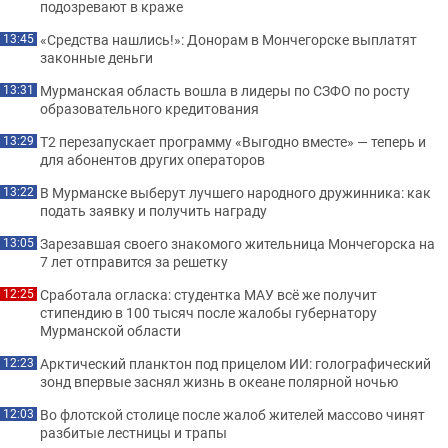
подозревают в краже
«Средства нашлись!»: Донорам в Мончегорске выплатят
13:45
законные деньги
Мурманская область вошла в лидеры по СЗФО по росту
13:31
образовательного кредитования
Т2 перезапускает программу «Выгодно вместе» — теперь и
13:29
для абонентов других операторов
В Мурманске выберут лучшего народного дружинника: как
13:22
подать заявку и получить награду
Зарезавшая своего знакомого жительница Мончегорска на
13:05
7 лет отправится за решетку
Сработала огласка: студентка МАУ всё же получит
12:25
стипендию в 100 тысяч после жалобы губернатору
Мурманской области
Арктический планктон под прицелом ИИ: голографический
12:23
зонд впервые заснял жизнь в океане полярной ночью
Во флотской столице после жалоб жителей массово чинят
12:03
разбитые лестницы и трапы