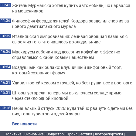
Житель Мурманска хотел купить автомобиль, но нарвался
11:43
на мошенников
Философия фасада: жителей Ковдора разделил спор из-за
11:36
нового девятиэтажного мурала
Итальянская импровизация: ленивая овощная лазанья с
16:39
сыром из того, что нашлось в холодильнике
Маскируем кабачки под десерт из кофейни: эффектно
16:36
справляемся с кабачковым нашествием
Воздушный как облако: клубничный шифоновый торт,
16:54
который сохраняет форму
Удивил гостей кексом с грушей, но без груши: все в восторге
16:21
Шторы устарели: теперь мы выключаем солнце прямо
15:31
через стекло одной кнопкой
Небанальный отпуск 2026: куда тайно рвануть с детьми без
13:18
виз, толп туристов и адской жары
Все новости
Политика
|
Экономика
|
Общество
|
Происшествия
|
Фоторепортажи
|