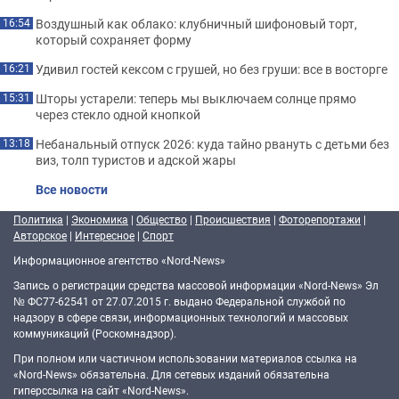
Воздушный как облако: клубничный шифоновый торт,
16:54
который сохраняет форму
Удивил гостей кексом с грушей, но без груши: все в восторге
16:21
Шторы устарели: теперь мы выключаем солнце прямо
15:31
через стекло одной кнопкой
Небанальный отпуск 2026: куда тайно рвануть с детьми без
13:18
виз, толп туристов и адской жары
Все новости
Политика
|
Экономика
|
Общество
|
Происшествия
|
Фоторепортажи
|
Авторское
|
Интересное
|
Спорт
Информационное агентство «Nord-News»
Запись о регистрации средства массовой информации «Nord-News» Эл
№ ФС77-62541 от 27.07.2015 г. выдано Федеральной службой по
надзору в сфере связи, информационных технологий и массовых
коммуникаций (Роскомнадзор).
При полном или частичном использовании материалов ссылка на
«Nord-News» обязательна. Для сетевых изданий обязательна
гиперссылка на сайт «Nord-News».