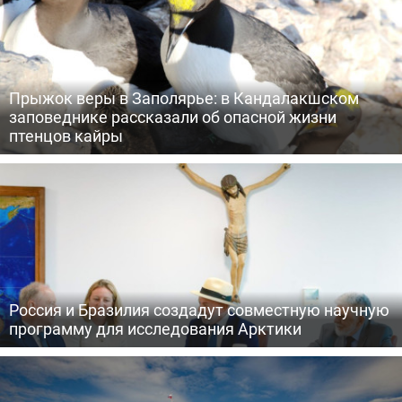
Прыжок веры в Заполярье: в Кандалакшском
заповеднике рассказали об опасной жизни
птенцов кайры
Россия и Бразилия создадут совместную научную
программу для исследования Арктики