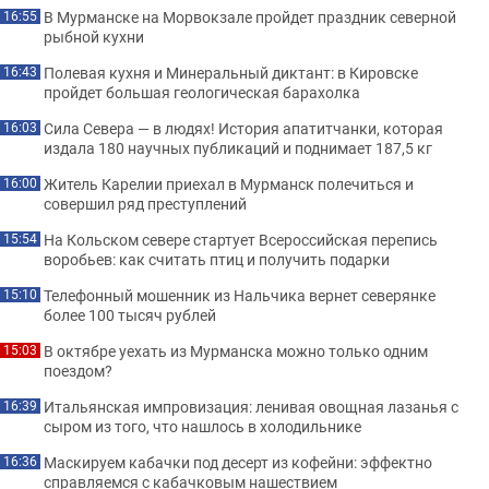
В Мурманске на Морвокзале пройдет праздник северной
16:55
рыбной кухни
Полевая кухня и Минеральный диктант: в Кировске
16:43
пройдет большая геологическая барахолка
Сила Севера — в людях! История апатитчанки, которая
16:03
издала 180 научных публикаций и поднимает 187,5 кг
Житель Карелии приехал в Мурманск полечиться и
16:00
совершил ряд преступлений
На Кольском севере стартует Всероссийская перепись
15:54
воробьев: как считать птиц и получить подарки
Телефонный мошенник из Нальчика вернет северянке
15:10
более 100 тысяч рублей
В октябре уехать из Мурманска можно только одним
15:03
поездом?
Итальянская импровизация: ленивая овощная лазанья с
16:39
сыром из того, что нашлось в холодильнике
Маскируем кабачки под десерт из кофейни: эффектно
16:36
справляемся с кабачковым нашествием