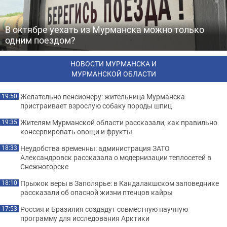
В октябре уехать из Мурманска можно только
одним поездом?
НОВОСТИ МУРМАНСКА И
МУРМАНСКОЙ ОБЛАСТИ
Желательно пенсионеру: жительница Мурманска
19:50
пристраивает взрослую собаку породы шпиц
Жителям Мурманской области рассказали, как правильно
19:35
консервировать овощи и фрукты
Неудобства временны: администрация ЗАТО
18:33
Александровск рассказала о модернизации теплосетей в
Снежногорске
Прыжок веры в Заполярье: в Кандалакшском заповеднике
18:10
рассказали об опасной жизни птенцов кайры
Россия и Бразилия создадут совместную научную
17:53
программу для исследования Арктики