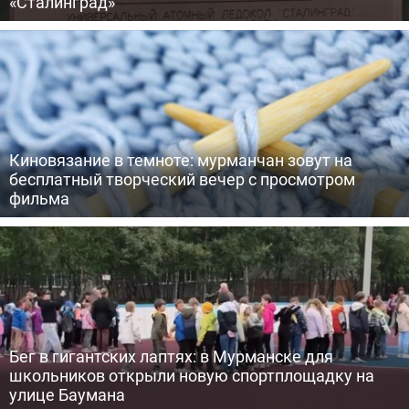
«Сталинград»
Киновязание в темноте: мурманчан зовут на
бесплатный творческий вечер с просмотром
фильма
Бег в гигантских лаптях: в Мурманске для
школьников открыли новую спортплощадку на
улице Баумана