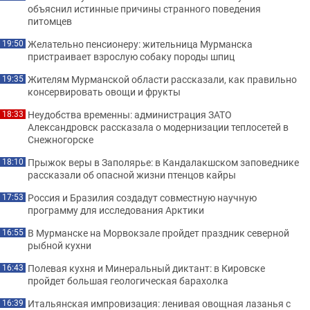
объяснил истинные причины странного поведения
питомцев
Желательно пенсионеру: жительница Мурманска
19:50
пристраивает взрослую собаку породы шпиц
Жителям Мурманской области рассказали, как правильно
19:35
консервировать овощи и фрукты
Неудобства временны: администрация ЗАТО
18:33
Александровск рассказала о модернизации теплосетей в
Снежногорске
Прыжок веры в Заполярье: в Кандалакшском заповеднике
18:10
рассказали об опасной жизни птенцов кайры
Россия и Бразилия создадут совместную научную
17:53
программу для исследования Арктики
В Мурманске на Морвокзале пройдет праздник северной
16:55
рыбной кухни
Полевая кухня и Минеральный диктант: в Кировске
16:43
пройдет большая геологическая барахолка
Итальянская импровизация: ленивая овощная лазанья с
16:39