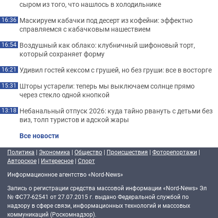
сыром из того, что нашлось в холодильнике
Маскируем кабачки под десерт из кофейни: эффектно
16:36
справляемся с кабачковым нашествием
Воздушный как облако: клубничный шифоновый торт,
16:54
который сохраняет форму
Удивил гостей кексом с грушей, но без груши: все в восторге
16:21
Шторы устарели: теперь мы выключаем солнце прямо
15:31
через стекло одной кнопкой
Небанальный отпуск 2026: куда тайно рвануть с детьми без
13:18
виз, толп туристов и адской жары
Все новости
Политика
|
Экономика
|
Общество
|
Происшествия
|
Фоторепортажи
|
Авторское
|
Интересное
|
Спорт
Информационное агентство «Nord-News»
Запись о регистрации средства массовой информации «Nord-News» Эл
№ ФС77-62541 от 27.07.2015 г. выдано Федеральной службой по
надзору в сфере связи, информационных технологий и массовых
коммуникаций (Роскомнадзор).