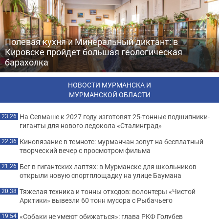
Полевая кухня и Минеральный диктант: в
Кировске пройдет большая геологическая
барахолка
НОВОСТИ МУРМАНСКА И
МУРМАНСКОЙ ОБЛАСТИ
На Севмаше к 2027 году изготовят 25-тонные подшипники-
23:26
гиганты для нового ледокола «Сталинград»
Киновязание в темноте: мурманчан зовут на бесплатный
22:36
творческий вечер с просмотром фильма
Бег в гигантских лаптях: в Мурманске для школьников
21:26
открыли новую спортплощадку на улице Баумана
Тяжелая техника и тонны отходов: волонтеры «Чистой
20:38
Арктики» вывезли 60 тонн мусора с Рыбачьего
«Собаки не умеют обижаться»: глава РКФ Голубев
19:54