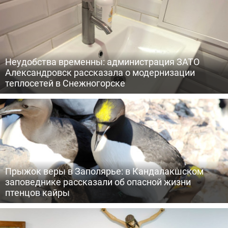
Неудобства временны: администрация ЗАТО
Александровск рассказала о модернизации
теплосетей в Снежногорске
Прыжок веры в Заполярье: в Кандалакшском
заповеднике рассказали об опасной жизни
птенцов кайры