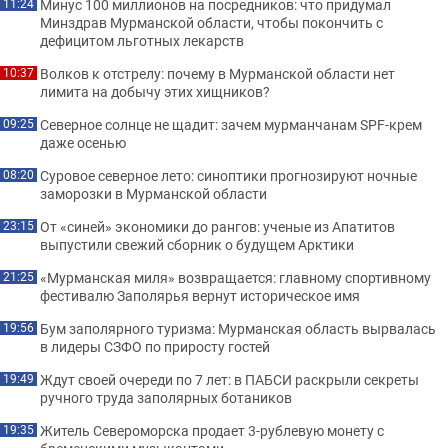
Минус 100 миллионов на посредников: что придумал
11:24
Минздрав Мурманской области, чтобы покончить с
дефицитом льготных лекарств
Волков к отстрелу: почему в Мурманской области нет
10:37
лимита на добычу этих хищников?
Северное солнце не щадит: зачем мурманчанам SPF-крем
09:25
даже осенью
Суровое северное лето: синоптики прогнозируют ночные
08:20
заморозки в Мурманской области
От «синей» экономики до рангов: ученые из Апатитов
23:15
выпустили свежий сборник о будущем Арктики
«Мурманская миля» возвращается: главному спортивному
21:25
фестивалю Заполярья вернут историческое имя
Бум заполярного туризма: Мурманская область вырвалась
19:56
в лидеры СЗФО по приросту гостей
Ждут своей очереди по 7 лет: в ПАБСИ раскрыли секреты
19:49
ручного труда заполярных ботаников
Житель Североморска продает 3-рублевую монету с
19:35