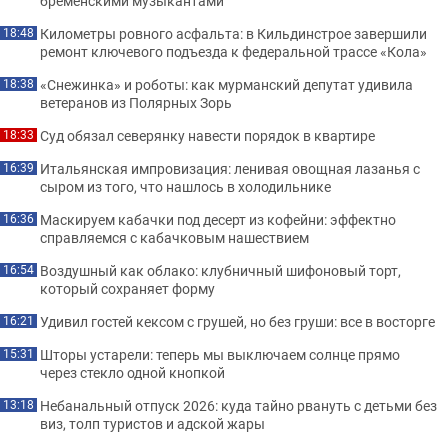
бременскими музыкантами
Километры ровного асфальта: в Кильдинстрое завершили
18:48
ремонт ключевого подъезда к федеральной трассе «Кола»
«Снежинка» и роботы: как мурманский депутат удивила
18:38
ветеранов из Полярных Зорь
Суд обязал северянку навести порядок в квартире
18:33
Итальянская импровизация: ленивая овощная лазанья с
16:39
сыром из того, что нашлось в холодильнике
Маскируем кабачки под десерт из кофейни: эффектно
16:36
справляемся с кабачковым нашествием
Воздушный как облако: клубничный шифоновый торт,
16:54
который сохраняет форму
Удивил гостей кексом с грушей, но без груши: все в восторге
16:21
Шторы устарели: теперь мы выключаем солнце прямо
15:31
через стекло одной кнопкой
Небанальный отпуск 2026: куда тайно рвануть с детьми без
13:18
виз, толп туристов и адской жары