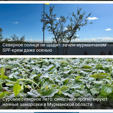
Северное солнце не щадит: зачем мурманчанам
SPF-крем даже осенью
Суровое северное лето: синоптики прогнозируют
ночные заморозки в Мурманской области