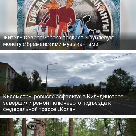
Житель Североморска продает 3-рублевую
монету с бременскими музыкантами
Километры ровного асфальта: в Кильдинстрое
завершили ремонт ключевого подъезда к
федеральной трассе «Кола»