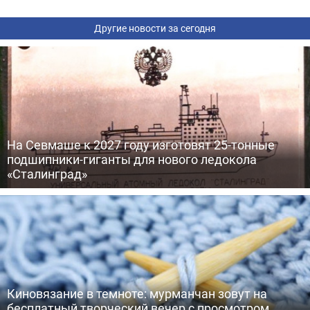
Другие новости за сегодня
На Севмаше к 2027 году изготовят 25-тонные
подшипники-гиганты для нового ледокола
«Сталинград»
Киновязание в темноте: мурманчан зовут на
бесплатный творческий вечер с просмотром