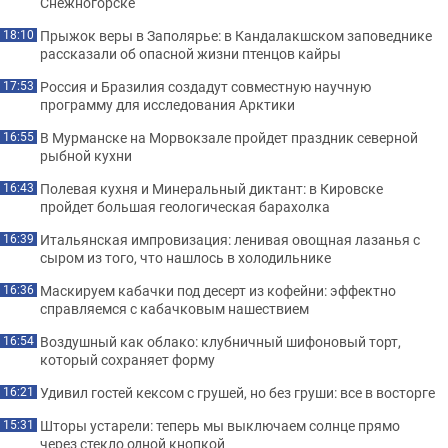
Снежногорске
Прыжок веры в Заполярье: в Кандалакшском заповеднике
18:10
рассказали об опасной жизни птенцов кайры
Россия и Бразилия создадут совместную научную
17:53
программу для исследования Арктики
В Мурманске на Морвокзале пройдет праздник северной
16:55
рыбной кухни
Полевая кухня и Минеральный диктант: в Кировске
16:43
пройдет большая геологическая барахолка
Итальянская импровизация: ленивая овощная лазанья с
16:39
сыром из того, что нашлось в холодильнике
Маскируем кабачки под десерт из кофейни: эффектно
16:36
справляемся с кабачковым нашествием
Воздушный как облако: клубничный шифоновый торт,
16:54
который сохраняет форму
Удивил гостей кексом с грушей, но без груши: все в восторге
16:21
Шторы устарели: теперь мы выключаем солнце прямо
15:31
через стекло одной кнопкой