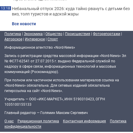
Небанальный отпуск 2026: куда тайно рвануть с детьми без
13:18
виз, толп туристов и адской жары
Все новости
Политика
|
Экономика
|
Общество
|
Происшествия
|
Фоторепортажи
|
Авторское
|
Интересное
|
Спорт
Информационное агентство «Nord-News»
Запись о регистрации средства массовой информации «Nord-News» Эл
№ ФС77-62541 от 27.07.2015 г. выдано Федеральной службой по
надзору в сфере связи, информационных технологий и массовых
коммуникаций (Роскомнадзор).
При полном или частичном использовании материалов ссылка на
«Nord-News» обязательна. Для сетевых изданий обязательна
гиперссылка на сайт «Nord-News».
Учредитель — ООО «ИКС-МАРКЕТ», ИНН 5190310423, ОГРН
1035100155133
Главный редактор — Голямин Максим Сергеевич
О нас
Редакционная политика
Контактная информация
Политика
конфиденциальности