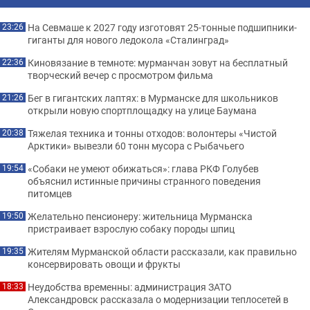
На Севмаше к 2027 году изготовят 25-тонные подшипники-
23:26
гиганты для нового ледокола «Сталинград»
Киновязание в темноте: мурманчан зовут на бесплатный
22:36
творческий вечер с просмотром фильма
Бег в гигантских лаптях: в Мурманске для школьников
21:26
открыли новую спортплощадку на улице Баумана
Тяжелая техника и тонны отходов: волонтеры «Чистой
20:38
Арктики» вывезли 60 тонн мусора с Рыбачьего
«Собаки не умеют обижаться»: глава РКФ Голубев
19:54
объяснил истинные причины странного поведения
питомцев
Желательно пенсионеру: жительница Мурманска
19:50
пристраивает взрослую собаку породы шпиц
Жителям Мурманской области рассказали, как правильно
19:35
консервировать овощи и фрукты
Неудобства временны: администрация ЗАТО
18:33
Александровск рассказала о модернизации теплосетей в