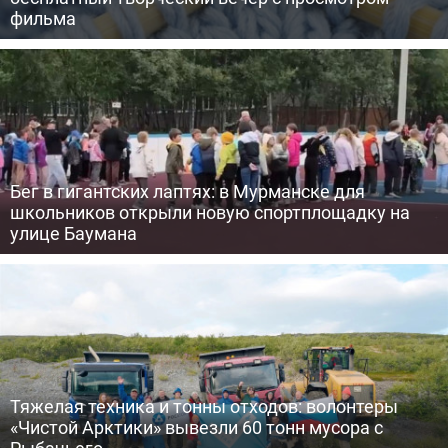
фильма
Бег в гигантских лаптях: в Мурманске для
школьников открыли новую спортплощадку на
улице Баумана
Тяжелая техника и тонны отходов: волонтеры
«Чистой Арктики» вывезли 60 тонн мусора с