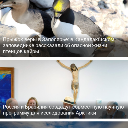
Прыжок веры в Заполярье: в Кандалакшском
заповеднике рассказали об опасной жизни
птенцов кайры
Россия и Бразилия создадут совместную научную
программу для исследования Арктики