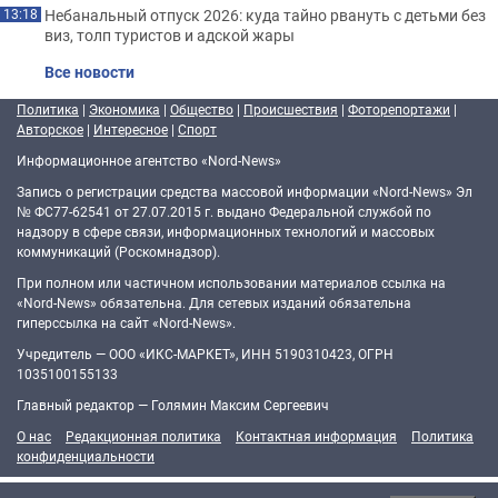
Небанальный отпуск 2026: куда тайно рвануть с детьми без
13:18
виз, толп туристов и адской жары
Все новости
Политика
|
Экономика
|
Общество
|
Происшествия
|
Фоторепортажи
|
Авторское
|
Интересное
|
Спорт
Информационное агентство «Nord-News»
Запись о регистрации средства массовой информации «Nord-News» Эл
№ ФС77-62541 от 27.07.2015 г. выдано Федеральной службой по
надзору в сфере связи, информационных технологий и массовых
коммуникаций (Роскомнадзор).
При полном или частичном использовании материалов ссылка на
«Nord-News» обязательна. Для сетевых изданий обязательна
гиперссылка на сайт «Nord-News».
Учредитель — ООО «ИКС-МАРКЕТ», ИНН 5190310423, ОГРН
1035100155133
Главный редактор — Голямин Максим Сергеевич
О нас
Редакционная политика
Контактная информация
Политика
конфиденциальности