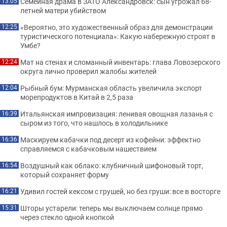
Семейная драма в ЗАТО Александровск: сын угрожал 68-
13:05
летней матери убийством
«Вероятно, это художественный образ для демонстрации
12:25
туристического потенциала»: Какую набережную строят в
Умбе?
Мат на стенах и сломанный инвентарь: глава Ловозерского
12:24
округа лично проверил жалобы жителей
Рыбный бум: Мурманская область увеличила экспорт
12:04
морепродуктов в Китай в 2,5 раза
Итальянская импровизация: ленивая овощная лазанья с
16:39
сыром из того, что нашлось в холодильнике
Маскируем кабачки под десерт из кофейни: эффектно
16:36
справляемся с кабачковым нашествием
Воздушный как облако: клубничный шифоновый торт,
16:54
который сохраняет форму
Удивил гостей кексом с грушей, но без груши: все в восторге
16:21
Шторы устарели: теперь мы выключаем солнце прямо
15:31
через стекло одной кнопкой