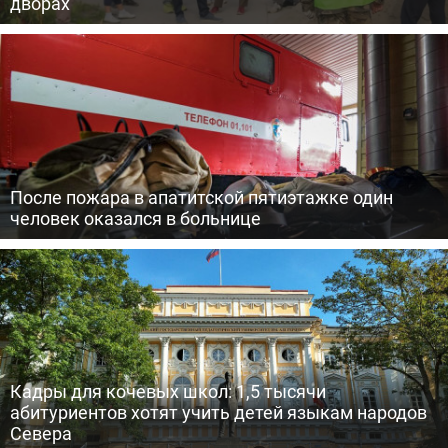
дворах
После пожара в апатитской пятиэтажке один
человек оказался в больнице
Кадры для кочевых школ: 1,5 тысячи
абитуриентов хотят учить детей языкам народов
Севера