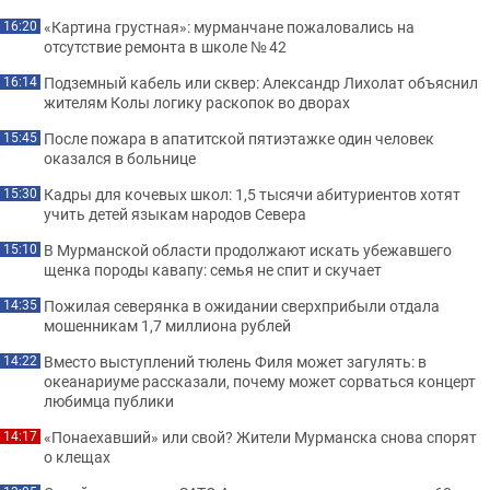
«Картина грустная»: мурманчане пожаловались на
16:20
отсутствие ремонта в школе № 42
Подземный кабель или сквер: Александр Лихолат объяснил
16:14
жителям Колы логику раскопок во дворах
После пожара в апатитской пятиэтажке один человек
15:45
оказался в больнице
Кадры для кочевых школ: 1,5 тысячи абитуриентов хотят
15:30
учить детей языкам народов Севера
В Мурманской области продолжают искать убежавшего
15:10
щенка породы кавапу: семья не спит и скучает
Пожилая северянка в ожидании сверхприбыли отдала
14:35
мошенникам 1,7 миллиона рублей
Вместо выступлений тюлень Филя может загулять: в
14:22
океанариуме рассказали, почему может сорваться концерт
любимца публики
«Понаехавший» или свой? Жители Мурманска снова спорят
14:17
о клещах