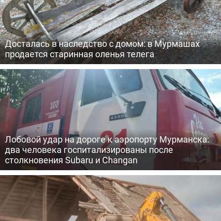
Досталась в наследство с домом: в Мурмашах
продается старинная оленья телега
Лобовой удар на дороге к аэропорту Мурманска:
два человека госпитализированы после
столкновения Subaru и Changan