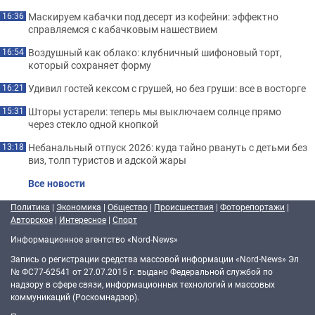
Маскируем кабачки под десерт из кофейни: эффектно
16:36
справляемся с кабачковым нашествием
Воздушный как облако: клубничный шифоновый торт,
16:54
который сохраняет форму
Удивил гостей кексом с грушей, но без груши: все в восторге
16:21
Шторы устарели: теперь мы выключаем солнце прямо
15:31
через стекло одной кнопкой
Небанальный отпуск 2026: куда тайно рвануть с детьми без
13:18
виз, толп туристов и адской жары
Все новости
Политика
|
Экономика
|
Общество
|
Происшествия
|
Фоторепортажи
|
Авторское
|
Интересное
|
Спорт
Информационное агентство «Nord-News»
Запись о регистрации средства массовой информации «Nord-News» Эл
№ ФС77-62541 от 27.07.2015 г. выдано Федеральной службой по
надзору в сфере связи, информационных технологий и массовых
коммуникаций (Роскомнадзор).