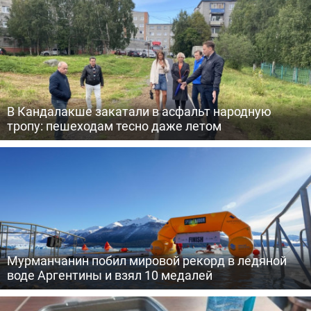
В Кандалакше закатали в асфальт народную
тропу: пешеходам тесно даже летом
Мурманчанин побил мировой рекорд в ледяной
воде Аргентины и взял 10 медалей