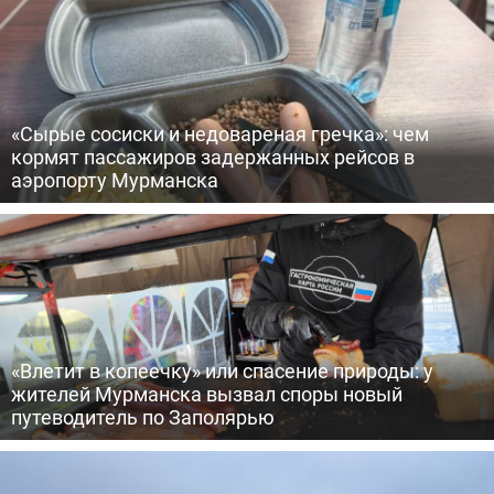
«Сырые сосиски и недовареная гречка»: чем
кормят пассажиров задержанных рейсов в
аэропорту Мурманска
«Влетит в копеечку» или спасение природы: у
жителей Мурманска вызвал споры новый
путеводитель по Заполярью