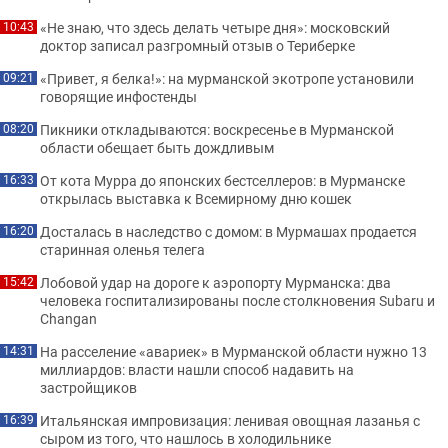
«Не знаю, что здесь делать четыре дня»: московский
10:43
доктор записал разгромный отзыв о Териберке
«Привет, я белка!»: на мурманской экотропе установили
09:21
говорящие инфостенды
Пикники откладываются: воскресенье в Мурманской
08:20
области обещает быть дождливым
От кота Мурра до японских бестселлеров: в Мурманске
16:33
открылась выставка к Всемирному дню кошек
Досталась в наследство с домом: в Мурмашах продается
16:20
старинная оленья телега
Лобовой удар на дороге к аэропорту Мурманска: два
15:42
человека госпитализированы после столкновения Subaru и
Changan
На расселение «авариек» в Мурманской области нужно 13
14:31
миллиардов: власти нашли способ надавить на
застройщиков
Итальянская импровизация: ленивая овощная лазанья с
16:39
сыром из того, что нашлось в холодильнике