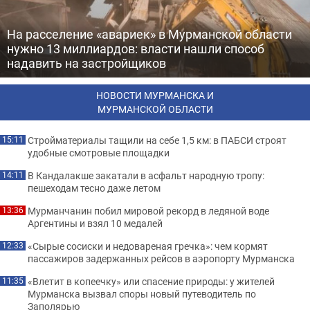
На расселение «авариек» в Мурманской области
нужно 13 миллиардов: власти нашли способ
надавить на застройщиков
НОВОСТИ МУРМАНСКА И
МУРМАНСКОЙ ОБЛАСТИ
Стройматериалы тащили на себе 1,5 км: в ПАБСИ строят
15:11
удобные смотровые площадки
В Кандалакше закатали в асфальт народную тропу:
14:11
пешеходам тесно даже летом
Мурманчанин побил мировой рекорд в ледяной воде
13:36
Аргентины и взял 10 медалей
«Сырые сосиски и недовареная гречка»: чем кормят
12:33
пассажиров задержанных рейсов в аэропорту Мурманска
«Влетит в копеечку» или спасение природы: у жителей
11:35
Мурманска вызвал споры новый путеводитель по
Заполярью