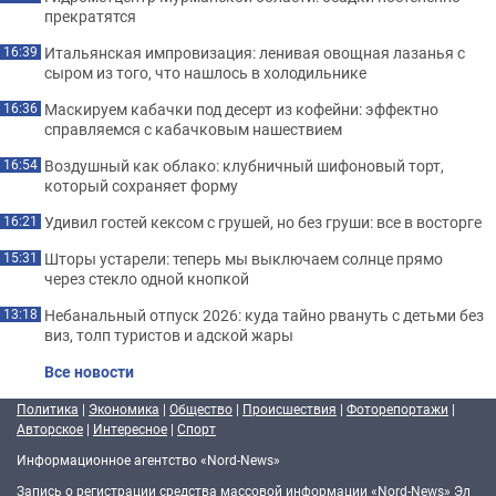
прекратятся
Итальянская импровизация: ленивая овощная лазанья с
16:39
сыром из того, что нашлось в холодильнике
Маскируем кабачки под десерт из кофейни: эффектно
16:36
справляемся с кабачковым нашествием
Воздушный как облако: клубничный шифоновый торт,
16:54
который сохраняет форму
Удивил гостей кексом с грушей, но без груши: все в восторге
16:21
Шторы устарели: теперь мы выключаем солнце прямо
15:31
через стекло одной кнопкой
Небанальный отпуск 2026: куда тайно рвануть с детьми без
13:18
виз, толп туристов и адской жары
Все новости
Политика
|
Экономика
|
Общество
|
Происшествия
|
Фоторепортажи
|
Авторское
|
Интересное
|
Спорт
Информационное агентство «Nord-News»
Запись о регистрации средства массовой информации «Nord-News» Эл