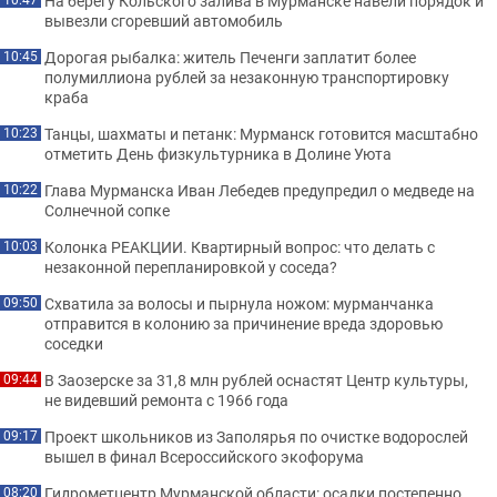
На берегу Кольского залива в Мурманске навели порядок и
вывезли сгоревший автомобиль
Дорогая рыбалка: житель Печенги заплатит более
10:45
полумиллиона рублей за незаконную транспортировку
краба
Танцы, шахматы и петанк: Мурманск готовится масштабно
10:23
отметить День физкультурника в Долине Уюта
Глава Мурманска Иван Лебедев предупредил о медведе на
10:22
Солнечной сопке
Колонка РЕАКЦИИ. Квартирный вопрос: что делать с
10:03
незаконной перепланировкой у соседа?
Схватила за волосы и пырнула ножом: мурманчанка
09:50
отправится в колонию за причинение вреда здоровью
соседки
В Заозерске за 31,8 млн рублей оснастят Центр культуры,
09:44
не видевший ремонта с 1966 года
Проект школьников из Заполярья по очистке водорослей
09:17
вышел в финал Всероссийского экофорума
Гидрометцентр Мурманской области: осадки постепенно
08:20