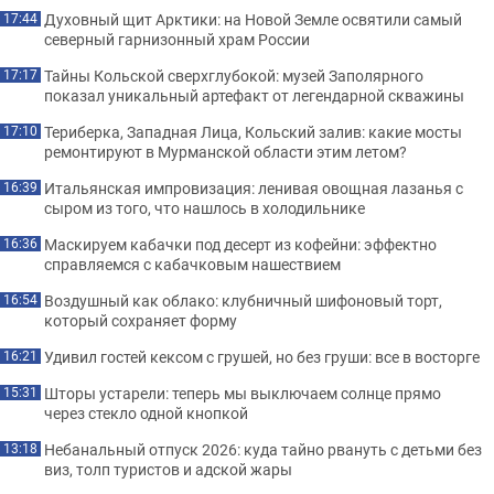
Духовный щит Арктики: на Новой Земле освятили самый
17:44
северный гарнизонный храм России
Тайны Кольской сверхглубокой: музей Заполярного
17:17
показал уникальный артефакт от легендарной скважины
Териберка, Западная Лица, Кольский залив: какие мосты
17:10
ремонтируют в Мурманской области этим летом?
Итальянская импровизация: ленивая овощная лазанья с
16:39
сыром из того, что нашлось в холодильнике
Маскируем кабачки под десерт из кофейни: эффектно
16:36
справляемся с кабачковым нашествием
Воздушный как облако: клубничный шифоновый торт,
16:54
который сохраняет форму
Удивил гостей кексом с грушей, но без груши: все в восторге
16:21
Шторы устарели: теперь мы выключаем солнце прямо
15:31
через стекло одной кнопкой
Небанальный отпуск 2026: куда тайно рвануть с детьми без
13:18
виз, толп туристов и адской жары