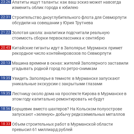
Апатиты ищут таланты: как ваш эскиз может навсегда
23:26
изменить облик города к юбилею
Строительство дноуглубительного флота для Севморпути
22:31
обсудили на совещании у Юрия Трутнева
Золотая школа: аналитики подсчитали реальную
21:22
стоимость сборки первоклассника к сентябрю
Китайские гиганты идут в Заполярье: Мурманск примет
20:45
рекордное число контейнеровозов по Севморпути
Машина времени в окнах: жителей Заполярного заставили
20:13
угадывать родной город по ретро-снимкам
Увидеть Заполярье в темноте: в Мурманске запускают
19:35
уникальные экскурсии с закрытыми глазами
Лестницу около дома на проспекте Кирова в Мурманске в
19:35
этом году капитально ремонтировать не будут
Борщевик вместо шахтеров? На Кольском полуострове
18:56
запускают «зеленую» добычу редкоземельных металлов
Объем строительных работ в Мурманской области
18:33
превысил 61 миллиард рублей