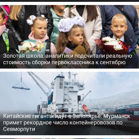
Золотая школа: аналитики подсчитали реальную
стоимость сборки первоклассника к сентябрю
Китайские гиганты идут в Заполярье: Мурманск
примет рекордное число контейнеровозов по
Севморпути