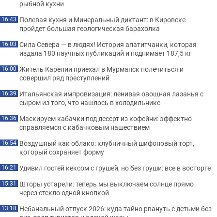
рыбной кухни
Полевая кухня и Минеральный диктант: в Кировске
16:43
пройдет большая геологическая барахолка
Сила Севера — в людях! История апатитчанки, которая
16:03
издала 180 научных публикаций и поднимает 187,5 кг
Житель Карелии приехал в Мурманск полечиться и
16:00
совершил ряд преступлений
Итальянская импровизация: ленивая овощная лазанья с
16:39
сыром из того, что нашлось в холодильнике
Маскируем кабачки под десерт из кофейни: эффектно
16:36
справляемся с кабачковым нашествием
Воздушный как облако: клубничный шифоновый торт,
16:54
который сохраняет форму
Удивил гостей кексом с грушей, но без груши: все в восторге
16:21
Шторы устарели: теперь мы выключаем солнце прямо
15:31
через стекло одной кнопкой
Небанальный отпуск 2026: куда тайно рвануть с детьми без
13:18