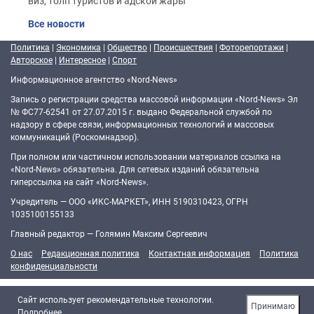
виз, толп туристов и адской жары
Все новости
Политика
|
Экономика
|
Общество
|
Происшествия
|
Фоторепортажи
|
Авторское
|
Интересное
|
Спорт
Информационное агентство «Nord-News»
Запись о регистрации средства массовой информации «Nord-News» Эл
№ ФС77-62541 от 27.07.2015 г. выдано Федеральной службой по
надзору в сфере связи, информационных технологий и массовых
коммуникаций (Роскомнадзор).
При полном или частичном использовании материалов ссылка на
«Nord-News» обязательна. Для сетевых изданий обязательна
гиперссылка на сайт «Nord-News».
Учредитель — ООО «ИКС-МАРКЕТ», ИНН 5190310423, ОГРН
1035100155133
Главный редактор — Голямин Максим Сергеевич
О нас
Редакционная политика
Контактная информация
Политика
конфиденциальности
Cайт использует рекомендательные технологии.
Принимаю
Подробнее