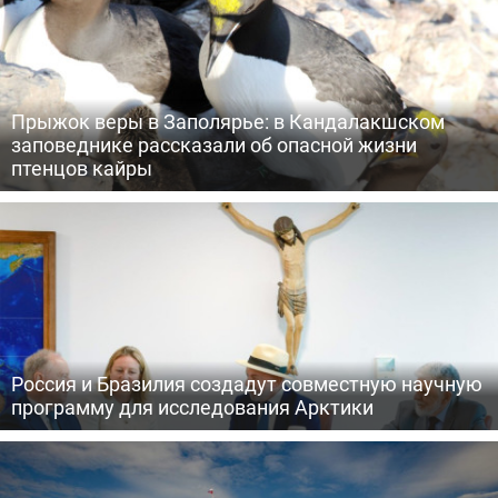
Прыжок веры в Заполярье: в Кандалакшском
заповеднике рассказали об опасной жизни
птенцов кайры
Россия и Бразилия создадут совместную научную
программу для исследования Арктики