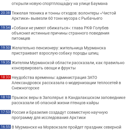
открыли новую спортплощадку на улице Баумана
Тяжелая техника и тонны отходов: волонтеры «Чистой
20:38
Арктики» вывезли 60 тонн мусора с Рыбачьего
«Собаки не умеют обижаться»: глава РКФ Голубев
19:54
объяснил истинные причины странного поведения
питомцев
Желательно пенсионеру: жительница Мурманска
19:50
пристраивает взрослую собаку породы шпиц
Жителям Мурманской области рассказали, как правильно
19:35
консервировать овощи и фрукты
Неудобства временны: администрация ЗАТО
18:33
Александровск рассказала о модернизации теплосетей в
Снежногорске
Прыжок веры в Заполярье: в Кандалакшском заповеднике
18:10
рассказали об опасной жизни птенцов кайры
Россия и Бразилия создадут совместную научную
17:53
программу для исследования Арктики
В Мурманске на Морвокзале пройдет праздник северной
16:55