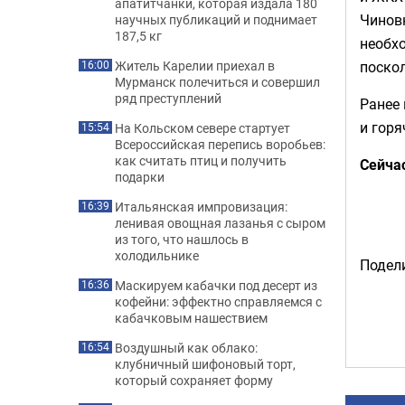
апатитчанки, которая издала 180
Чинов
научных публикаций и поднимает
187,5 кг
необхо
поско
Житель Карелии приехал в
16:00
Мурманск полечиться и совершил
ряд преступлений
Ранее
и горя
На Кольском севере стартует
15:54
Всероссийская перепись воробьев:
как считать птиц и получить
Сейча
подарки
Итальянская импровизация:
16:39
ленивая овощная лазанья с сыром
из того, что нашлось в
холодильнике
Подели
Маскируем кабачки под десерт из
16:36
кофейни: эффектно справляемся с
кабачковым нашествием
Воздушный как облако:
16:54
клубничный шифоновый торт,
который сохраняет форму