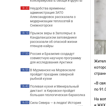
консервировать овощи и фрукты
Неудобства временны:
18:33
администрация ЗАТО
Александровск рассказала о
модернизации теплосетей в
Снежногорске
Прыжок веры в Заполярье: в
18:10
Кандалакшском заповеднике
рассказали об опасной жизни
птенцов кайры
Россия и Бразилия создадут
17:53
совместную научную программу
Жители
для исследования Арктики
котор
В Мурманске на Морвокзале
16:55
стран
пройдет праздник северной
рыбной кухни
«В свя
Полевая кухня и Минеральный
16:43
по 91.
диктант: в Кировске пройдет
большая геологическая барахолка
На воп
Сила Севера — в людях! История
16:03
и ЖКХ 