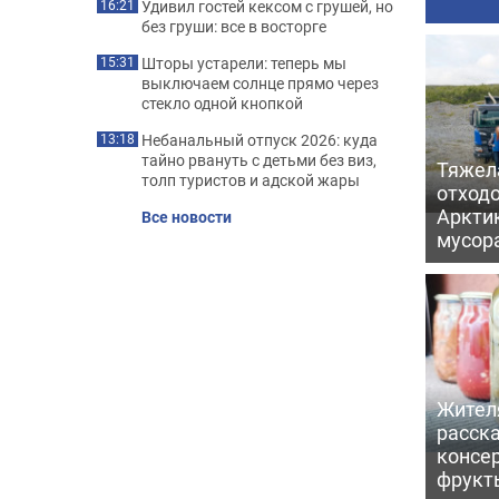
Удивил гостей кексом с грушей, но
16:21
без груши: все в восторге
Шторы устарели: теперь мы
15:31
выключаем солнце прямо через
стекло одной кнопкой
Небанальный отпуск 2026: куда
13:18
тайно рвануть с детьми без виз,
Тяжел
толп туристов и адской жары
отходо
Арктик
Все новости
мусор
Жител
расска
консе
фрукт