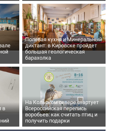
Полевая кухня и Минеральный
зале
диктант: в Кировске пройдет
ной
большая геологическая
барахолка
На Кольском севере стартует
 в
Всероссийская перепись
воробьев: как считать птиц и
ений
получить подарки