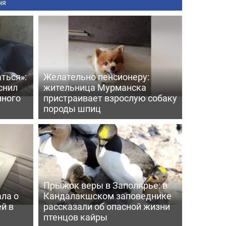
ня
ться»:
Желательно пенсионеру:
снил
жительница Мурманска
нного
пристраивает взрослую собаку
породы шпиц
Прыжок веры в Заполярье: в
ла о
Кандалакшском заповеднике
й в
рассказали об опасной жизни
птенцов кайры