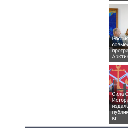
Россия
совме
прогр
Аркти
Сила С
Истори
издал
публик
кг