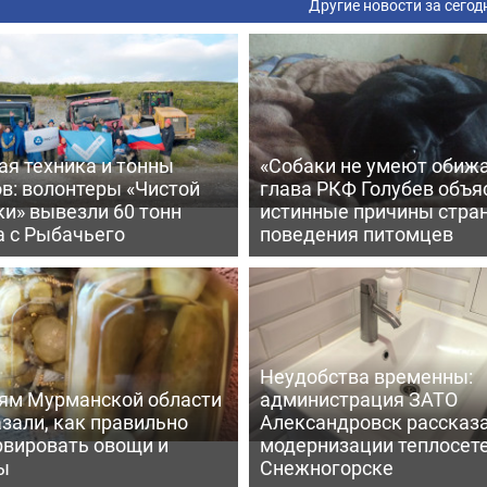
Другие новости за сегод
ая техника и тонны
«Собаки не умеют обижа
в: волонтеры «Чистой
глава РКФ Голубев объя
и» вывезли 60 тонн
истинные причины стра
а с Рыбачьего
поведения питомцев
Неудобства временны:
ям Мурманской области
администрация ЗАТО
зали, как правильно
Александровск рассказа
рвировать овощи и
модернизации теплосете
ы
Снежногорске