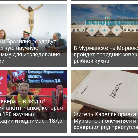
 и Бразилия создадут
стную научную
В Мурманске на Морвок
амму для исследования
пройдет праздник север
ки
рыбной кухни
евера — в людях!
я апатитчанки, которая
а 180 научных
Житель Карелии приехал
аций и поднимает 187,5
Мурманск полечиться и
совершил ряд преступл