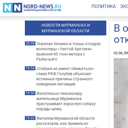
ПОЛИТИКА
ЭК
В 
НОВОСТИ МУРМАНСКА И
МУРМАНСКОЙ ОБЛАСТИ
от
Тяжелая техника и тонны отходов:
20:38
волонтеры «Чистой Арктики»
02.06, 0
вывезли 60 тонн мусора с
Рыбачьего
«Собаки не умеют обижаться»:
19:54
глава РКФ Голубев объяснил
истинные причины странного
поведения питомцев
Желательно пенсионеру:
19:50
жительница Мурманска
пристраивает взрослую собаку
породы шпиц
Жителям Мурманской области
19:35
рассказали, как правильно