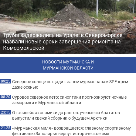
Трубы задержались на Урале: в Североморске
назвали новые сроки завершения ремонта на
Комсомольской
НОВОСТИ МУРМАНСКА И
МУРМАНСКОЙ ОБЛАСТИ
Северное солнце не щадит: зачем мурманчанам SPF-крем
09:25
даже осенью
Суровое северное лето: синоптики прогнозируют ночные
08:20
заморозки в Мурманской области
От «синей» экономики до рангов: ученые из Апатитов
23:15
выпустили свежий сборник о будущем Арктики
«Мурманская миля» возвращается: главному спортивному
21:25
фестивалю Заполярья вернут историческое имя