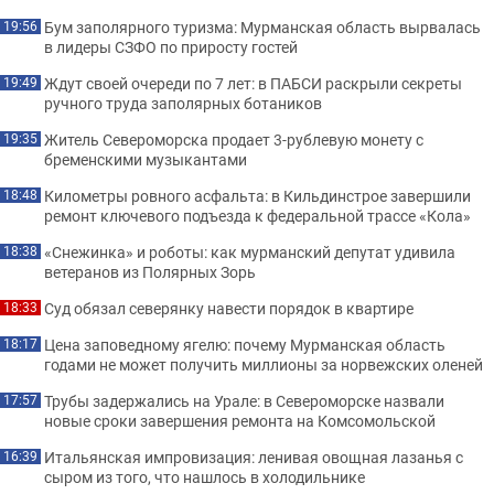
Бум заполярного туризма: Мурманская область вырвалась
19:56
в лидеры СЗФО по приросту гостей
Ждут своей очереди по 7 лет: в ПАБСИ раскрыли секреты
19:49
ручного труда заполярных ботаников
Житель Североморска продает 3-рублевую монету с
19:35
бременскими музыкантами
Километры ровного асфальта: в Кильдинстрое завершили
18:48
ремонт ключевого подъезда к федеральной трассе «Кола»
«Снежинка» и роботы: как мурманский депутат удивила
18:38
ветеранов из Полярных Зорь
Суд обязал северянку навести порядок в квартире
18:33
Цена заповедному ягелю: почему Мурманская область
18:17
годами не может получить миллионы за норвежских оленей
Трубы задержались на Урале: в Североморске назвали
17:57
новые сроки завершения ремонта на Комсомольской
Итальянская импровизация: ленивая овощная лазанья с
16:39
сыром из того, что нашлось в холодильнике