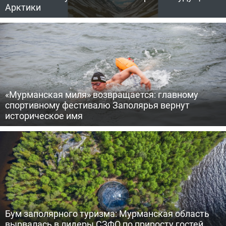
Арктики
«Мурманская миля» возвращается: главному
спортивному фестивалю Заполярья вернут
историческое имя
Бум заполярного туризма: Мурманская область
вырвалась в лидеры СЗФО по приросту гостей