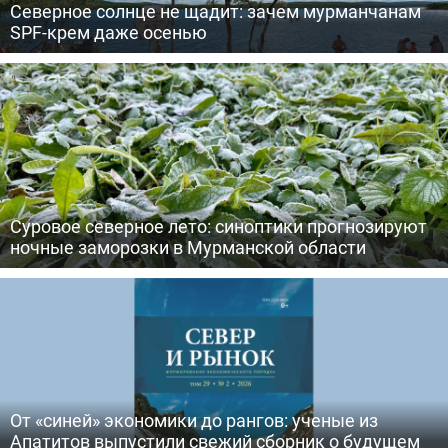
Северное солнце не щадит: зачем мурманчанам
SPF-крем даже осенью
Суровое северное лето: синоптики прогнозируют
ночные заморозки в Мурманской области
От «синей» экономики до рангов: ученые из
Апатитов выпустили свежий сборник о будущем