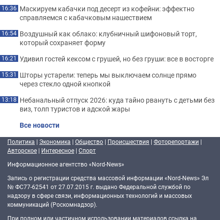
Маскируем кабачки под десерт из кофейни: эффектно
16:36
справляемся с кабачковым нашествием
Воздушный как облако: клубничный шифоновый торт,
16:54
который сохраняет форму
Удивил гостей кексом с грушей, но без груши: все в восторге
16:21
Шторы устарели: теперь мы выключаем солнце прямо
15:31
через стекло одной кнопкой
Небанальный отпуск 2026: куда тайно рвануть с детьми без
13:18
виз, толп туристов и адской жары
Все новости
Политика
|
Экономика
|
Общество
|
Происшествия
|
Фоторепортажи
|
Авторское
|
Интересное
|
Спорт
Информационное агентство «Nord-News»
Запись о регистрации средства массовой информации «Nord-News» Эл
№ ФС77-62541 от 27.07.2015 г. выдано Федеральной службой по
надзору в сфере связи, информационных технологий и массовых
коммуникаций (Роскомнадзор).
При полном или частичном использовании материалов ссылка на