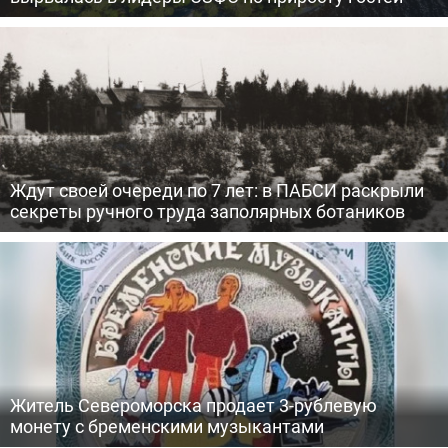
Ждут своей очереди по 7 лет: в ПАБСИ раскрыли
секреты ручного труда заполярных ботаников
Житель Североморска продает 3-рублевую
монету с бременскими музыкантами