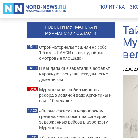
ПОЛИТИКА
ЭК
Та
НОВОСТИ МУРМАНСКА И
МУРМАНСКОЙ ОБЛАСТИ
Му
Стройматериалы тащили на себе
15:11
ве
1,5 км: в ПАБСИ строят удобные
смотровые площадки
В Кандалакше закатали в асфальт
14:11
02.06, 2
народную тропу: пешеходам тесно
даже летом
Мурманчанин побил мировой
13:36
рекорд в ледяной воде Аргентины и
взял 10 медалей
«Сырые сосиски и недовареная
12:33
гречка»: чем кормят пассажиров
задержанных рейсов в аэропорту
Мурманска
«Влетит в копеечку» или спасение
11:35