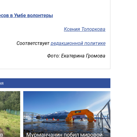
есов в Умбе волонтеры
Ксения Топоркова
Соответствует
редакционной политике
Фото: Екатерина Громова
ня
 в
Мурманчанин побил мировой