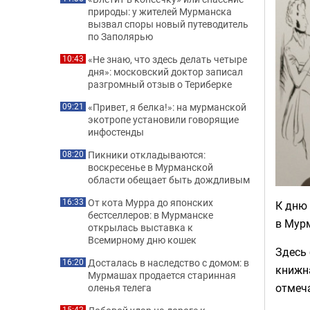
природы: у жителей Мурманска
вызвал споры новый путеводитель
по Заполярью
«Не знаю, что здесь делать четыре
10:43
дня»: московский доктор записал
разгромный отзыв о Териберке
«Привет, я белка!»: на мурманской
09:21
экотропе установили говорящие
инфостенды
Пикники откладываются:
08:20
воскресенье в Мурманской
области обещает быть дождливым
От кота Мурра до японских
16:33
К дню 
бестселлеров: в Мурманске
в Мурм
открылась выставка к
Всемирному дню кошек
Здесь 
Досталась в наследство с домом: в
16:20
книжна
Мурмашах продается старинная
отмеч
оленья телега
15:42