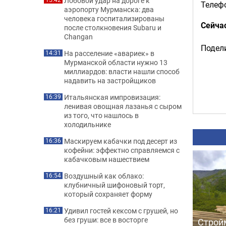
Лобовой удар на дороге к
Телефо
аэропорту Мурманска: два
человека госпитализированы
Сейча
после столкновения Subaru и
Changan
Подели
На расселение «авариек» в
14:31
Мурманской области нужно 13
миллиардов: власти нашли способ
надавить на застройщиков
Итальянская импровизация:
16:39
ленивая овощная лазанья с сыром
из того, что нашлось в
холодильнике
Маскируем кабачки под десерт из
16:36
кофейни: эффектно справляемся с
кабачковым нашествием
Воздушный как облако:
16:54
клубничный шифоновый торт,
который сохраняет форму
Удивил гостей кексом с грушей, но
16:21
без груши: все в восторге
Строй