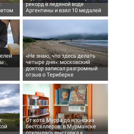
:
рекорд в ледяной воде
летом
Аргентины и взял 10 медалей
телей
«Не знаю, что здесь делать
ры
четыре дня»: московский
доктор записал разгромный
отзыв о Териберке
:
От кота Мурра до японских
кой
бестселлеров: в Мурманске
открылась выставка к