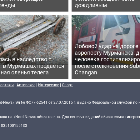
тенды
дождливым
Лобовой удар на дороге 
аэропорту Мурманска: д
ась в наследство с
человека госпитализир
: в Мурмашах продается
после столкновения Sub
ная оленья телега
Changan
портажи
|
Авторское
|
Интересное
|
Спорт
d-News» Эл № ФС77-62541 от 27.07.2015 г. выдано Федеральной службой по 
ка на «Nord-News» обязательна. Для сетевых изданий обязательна гиперссы
 1035100155133