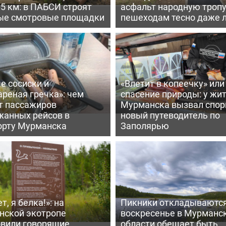
,5 км: в ПАБСИ строят
асфальт народную тропу
ые смотровые площадки
пешеходам тесно даже 
е сосиски и
«Влетит в копеечку» или
реная гречка»: чем
спасение природы: у жи
т пассажиров
Мурманска вызвал спо
жанных рейсов в
новый путеводитель по
орту Мурманска
Заполярью
т, я белка!»: на
Пикники откладываются
нской экотропе
воскресенье в Мурманс
овили говорящие
области обещает быть