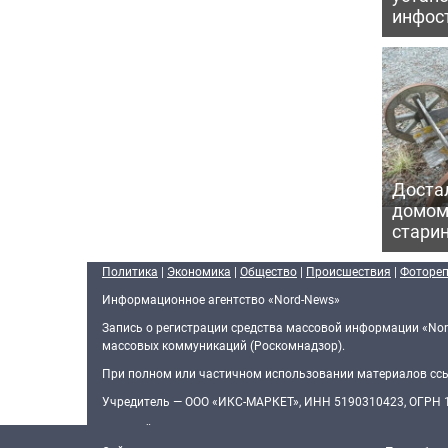
инфос
Достал
домом
старин
Политика
|
Экономика
|
Общество
|
Происшествия
|
Фоторе
Информационное агентство «Nord-News»
Запись о регистрации средства массовой информации «Nor
массовых коммуникаций (Роскомнадзор).
При полном или частичном использовании материалов ссыл
Учредитель — ООО «ИКС-МАРКЕТ», ИНН 5190310423, ОГРН
Главный редактор — Голямин Максим Сергеевич