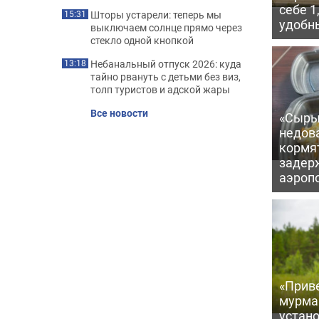
себе 1
Шторы устарели: теперь мы
15:31
удобн
выключаем солнце прямо через
стекло одной кнопкой
Небанальный отпуск 2026: куда
13:18
тайно рвануть с детьми без виз,
толп туристов и адской жары
Все новости
«Сыры
недова
кормя
задер
аэроп
«Приве
мурма
устан