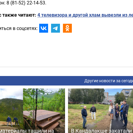
н: 8 (81-52) 22-14-53.
с также читают:
4 телевизора и другой хлам вывезли из л
ться в соцсетях:
Другие новости за сегод
материалы тащили на
В Кандалакше закатали