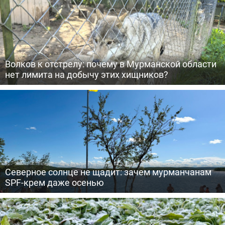
Волков к отстрелу: почему в Мурманской области
нет лимита на добычу этих хищников?
Северное солнце не щадит: зачем мурманчанам
SPF-крем даже осенью