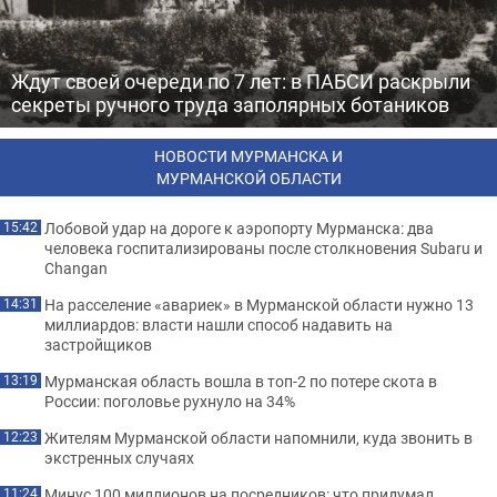
Ждут своей очереди по 7 лет: в ПАБСИ раскрыли
секреты ручного труда заполярных ботаников
НОВОСТИ МУРМАНСКА И
МУРМАНСКОЙ ОБЛАСТИ
Лобовой удар на дороге к аэропорту Мурманска: два
15:42
человека госпитализированы после столкновения Subaru и
Changan
На расселение «авариек» в Мурманской области нужно 13
14:31
миллиардов: власти нашли способ надавить на
застройщиков
Мурманская область вошла в топ-2 по потере скота в
13:19
России: поголовье рухнуло на 34%
Жителям Мурманской области напомнили, куда звонить в
12:23
экстренных случаях
Минус 100 миллионов на посредников: что придумал
11:24