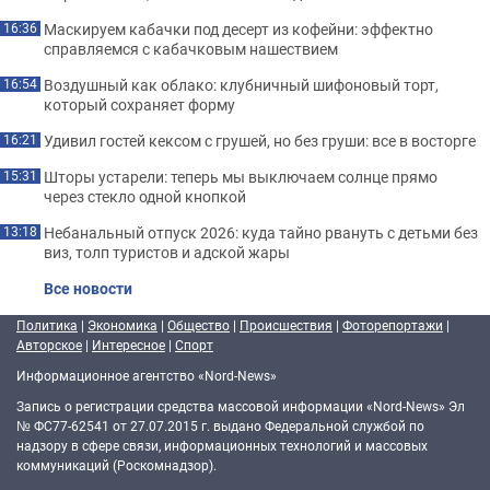
Маскируем кабачки под десерт из кофейни: эффектно
16:36
справляемся с кабачковым нашествием
Воздушный как облако: клубничный шифоновый торт,
16:54
который сохраняет форму
Удивил гостей кексом с грушей, но без груши: все в восторге
16:21
Шторы устарели: теперь мы выключаем солнце прямо
15:31
через стекло одной кнопкой
Небанальный отпуск 2026: куда тайно рвануть с детьми без
13:18
виз, толп туристов и адской жары
Все новости
Политика
|
Экономика
|
Общество
|
Происшествия
|
Фоторепортажи
|
Авторское
|
Интересное
|
Спорт
Информационное агентство «Nord-News»
Запись о регистрации средства массовой информации «Nord-News» Эл
№ ФС77-62541 от 27.07.2015 г. выдано Федеральной службой по
надзору в сфере связи, информационных технологий и массовых
коммуникаций (Роскомнадзор).