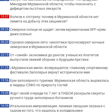
Минздрав Мурманской области, чтобы покончить с
дефицитом льготных лекарств
Волков к отстрелу: почему в Мурманской области нет
10:37
лимита на добычу этих хищников?
Северное солнце не щадит: зачем мурманчанам SPF-крем
09:25
даже осенью
Суровое северное лето: синоптики прогнозируют ночные
08:20
заморозки в Мурманской области
От «синей» экономики до рангов: ученые из Апатитов
23:15
выпустили свежий сборник о будущем Арктики
«Мурманская миля» возвращается: главному спортивному
21:25
фестивалю Заполярья вернут историческое имя
Бум заполярного туризма: Мурманская область вырвалась
19:56
в лидеры СЗФО по приросту гостей
Ждут своей очереди по 7 лет: в ПАБСИ раскрыли секреты
19:49
ручного труда заполярных ботаников
Итальянская импровизация: ленивая овощная лазанья с
16:39
сыром из того, что нашлось в холодильнике