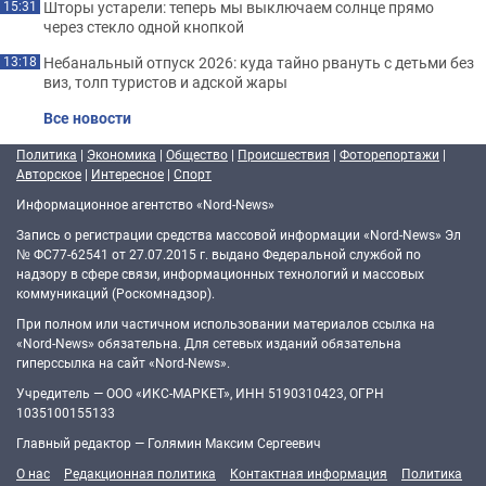
Шторы устарели: теперь мы выключаем солнце прямо
15:31
через стекло одной кнопкой
Небанальный отпуск 2026: куда тайно рвануть с детьми без
13:18
виз, толп туристов и адской жары
Все новости
Политика
|
Экономика
|
Общество
|
Происшествия
|
Фоторепортажи
|
Авторское
|
Интересное
|
Спорт
Информационное агентство «Nord-News»
Запись о регистрации средства массовой информации «Nord-News» Эл
№ ФС77-62541 от 27.07.2015 г. выдано Федеральной службой по
надзору в сфере связи, информационных технологий и массовых
коммуникаций (Роскомнадзор).
При полном или частичном использовании материалов ссылка на
«Nord-News» обязательна. Для сетевых изданий обязательна
гиперссылка на сайт «Nord-News».
Учредитель — ООО «ИКС-МАРКЕТ», ИНН 5190310423, ОГРН
1035100155133
Главный редактор — Голямин Максим Сергеевич
О нас
Редакционная политика
Контактная информация
Политика