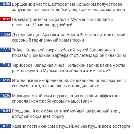
Борщевик вместо шахтеров? На Кольском полуострове
18:56
запускают «зеленую» добычу редкоземельных металлов
Объем строительных работ в Мурманской области
18:33
превысил 61 миллиард рублей
Духовный щит Арктики: на Новой Земле освятили самый
17:44
северный гарнизонный храм России
Тайны Кольской сверхглубокой: музей Заполярного
17:17
показал уникальный артефакт от легендарной скважины
Териберка, Западная Лица, Кольский залив: какие мосты
17:10
ремонтируют в Мурманской области этим летом?
Итальянская импровизация: ленивая овощная лазанья с
16:39
сыром из того, что нашлось в холодильнике
Маскируем кабачки под десерт из кофейни: эффектно
16:36
справляемся с кабачковым нашествием
Воздушный как облако: клубничный шифоновый торт,
16:54
который сохраняет форму
Удивил гостей кексом с грушей, но без груши: все в восторге
16:21