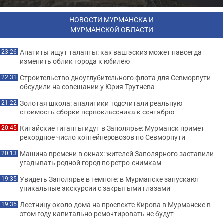
НОВОСТИ МУРМАНСКА И
МУРМАНСКОЙ ОБЛАСТИ
Апатиты ищут таланты: как ваш эскиз может навсегда
23:26
изменить облик города к юбилею
Строительство дноуглубительного флота для Севморпути
22:31
обсудили на совещании у Юрия Трутнева
Золотая школа: аналитики подсчитали реальную
21:22
стоимость сборки первоклассника к сентябрю
Китайские гиганты идут в Заполярье: Мурманск примет
20:45
рекордное число контейнеровозов по Севморпути
Машина времени в окнах: жителей Заполярного заставили
20:13
угадывать родной город по ретро-снимкам
Увидеть Заполярье в темноте: в Мурманске запускают
19:35
уникальные экскурсии с закрытыми глазами
Лестницу около дома на проспекте Кирова в Мурманске в
19:35
этом году капитально ремонтировать не будут