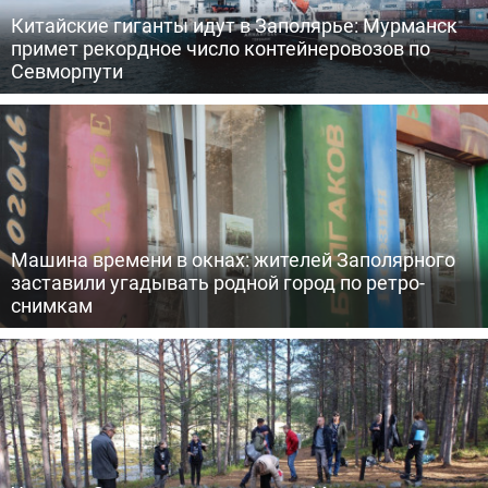
Китайские гиганты идут в Заполярье: Мурманск
примет рекордное число контейнеровозов по
Севморпути
Машина времени в окнах: жителей Заполярного
заставили угадывать родной город по ретро-
снимкам