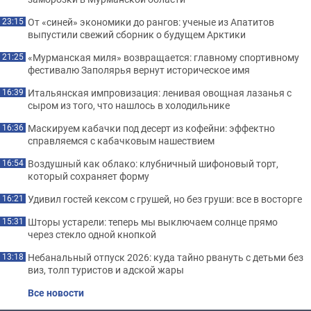
От «синей» экономики до рангов: ученые из Апатитов
23:15
выпустили свежий сборник о будущем Арктики
«Мурманская миля» возвращается: главному спортивному
21:25
фестивалю Заполярья вернут историческое имя
Итальянская импровизация: ленивая овощная лазанья с
16:39
сыром из того, что нашлось в холодильнике
Маскируем кабачки под десерт из кофейни: эффектно
16:36
справляемся с кабачковым нашествием
Воздушный как облако: клубничный шифоновый торт,
16:54
который сохраняет форму
Удивил гостей кексом с грушей, но без груши: все в восторге
16:21
Шторы устарели: теперь мы выключаем солнце прямо
15:31
через стекло одной кнопкой
Небанальный отпуск 2026: куда тайно рвануть с детьми без
13:18
виз, толп туристов и адской жары
Все новости