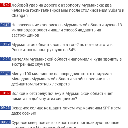
Лобовой удар на дороге к аэропорту Мурманска: два
15:42
человека госпитализированы после столкновения Subaru и
Changan
На расселение «авариек» в Мурманской области нужно 13
14:31
миллиардов: власти нашли способ надавить на
застройщиков
Мурманская область вошла в топ-2 по потере скота в
13:19
России: поголовье рухнуло на 34%
Жителям Мурманской области напомнили, куда звонить в
12:23
экстренных случаях
Минус 100 миллионов на посредников: что придумал
11:24
Минздрав Мурманской области, чтобы покончить с
дефицитом льготных лекарств
Волков к отстрелу: почему в Мурманской области нет
10:37
лимита на добычу этих хищников?
Северное солнце не щадит: зачем мурманчанам SPF-крем
09:25
даже осенью
Суровое северное лето: синоптики прогнозируют ночные
08:20
заморозки в Мурманской области