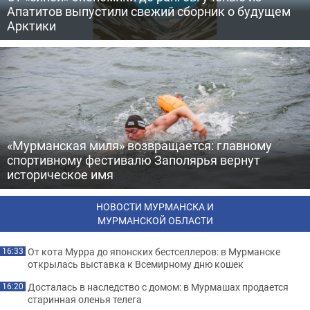
Апатитов выпустили свежий сборник о будущем
Арктики
«Мурманская миля» возвращается: главному
спортивному фестивалю Заполярья вернут
историческое имя
НОВОСТИ МУРМАНСКА И
МУРМАНСКОЙ ОБЛАСТИ
От кота Мурра до японских бестселлеров: в Мурманске
16:33
открылась выставка к Всемирному дню кошек
Досталась в наследство с домом: в Мурмашах продается
16:20
старинная оленья телега