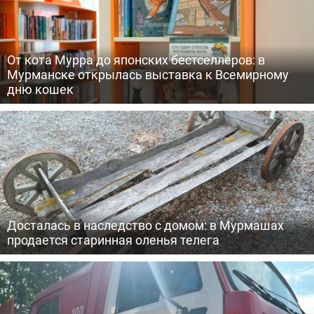
От кота Мурра до японских бестселлеров: в
Мурманске открылась выставка к Всемирному
дню кошек
Досталась в наследство с домом: в Мурмашах
продается старинная оленья телега