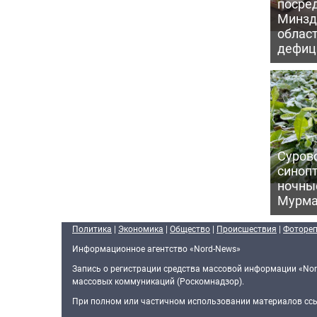
посре
Минзд
област
дефиц
Сурово
синоп
ночны
Мурма
Политика
|
Экономика
|
Общество
|
Происшествия
|
Фоторе
Информационное агентство «Nord-News»
Запись о регистрации средства массовой информации «Nor
массовых коммуникаций (Роскомнадзор).
При полном или частичном использовании материалов ссыл