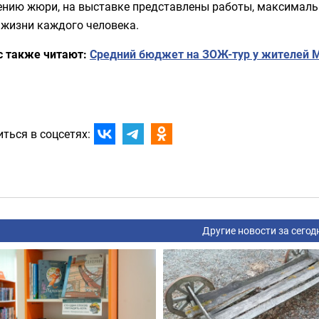
ению жюри, на выставке представлены работы, максимал
 жизни каждого человека.
с также читают:
Средний бюджет на ЗОЖ-тур у жителей М
ться в соцсетях:
Другие новости за сегод