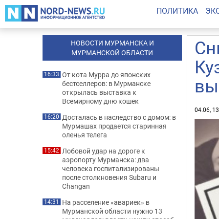
ПОЛИТИКА
ЭК
Сн
НОВОСТИ МУРМАНСКА И
МУРМАНСКОЙ ОБЛАСТИ
Ку
От кота Мурра до японских
16:33
вы
бестселлеров: в Мурманске
открылась выставка к
Всемирному дню кошек
04.06, 1
Досталась в наследство с домом: в
16:20
Мурмашах продается старинная
оленья телега
Лобовой удар на дороге к
15:42
аэропорту Мурманска: два
человека госпитализированы
после столкновения Subaru и
Changan
На расселение «авариек» в
14:31
Мурманской области нужно 13