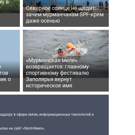
му в
т
Северное солнце не щадит:
зачем мурманчанам SPF-крем
даже осенью
«Мурманская миля»
о
возвращается: главному
тов
спортивному фестивалю
ик о
Заполярья вернут
историческое имя
надзору в сфере связи, информационных технологий и
лка на сайт «Nord-News».