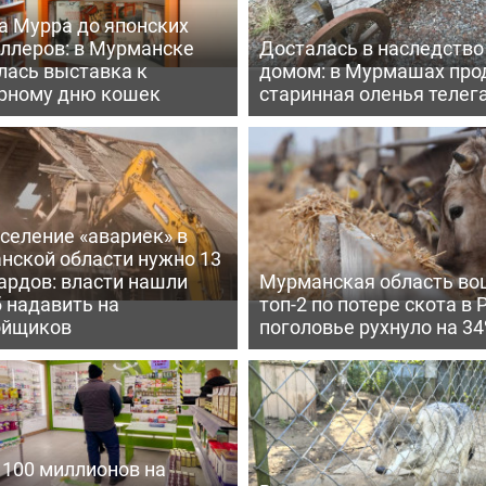
а Мурра до японских
еллеров: в Мурманске
Досталась в наследство
лась выставка к
домом: в Мурмашах про
рному дню кошек
старинная оленья телег
селение «авариек» в
нской области нужно 13
ардов: власти нашли
Мурманская область во
 надавить на
топ-2 по потере скота в 
ойщиков
поголовье рухнуло на 3
 100 миллионов на