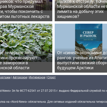
дников: что придумал
Волков к отстрелу: поче
рав Мурманской
Мурманской области не
и, чтобы покончить с
лимита на добычу этих
итом льготных лекарств
хищников?
е северное лето:
От «синей» экономики д
тики прогнозируют
рангов: ученые из Апати
е заморозки в
выпустили свежий сборн
нской области
будущем Арктики
портажи
|
Авторское
|
Интересное
|
Спорт
d-News» Эл № ФС77-62541 от 27.07.2015 г. выдано Федеральной службой по 
ка на «Nord-News» обязательна. Для сетевых изданий обязательна гиперссы