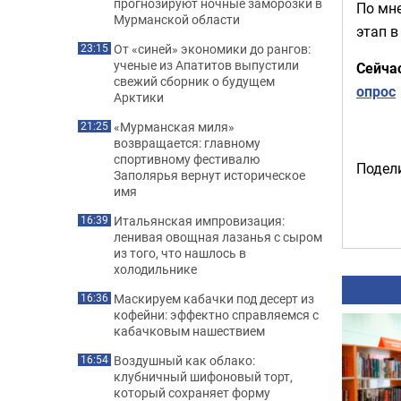
прогнозируют ночные заморозки в
По мн
Мурманской области
этап в
От «синей» экономики до рангов:
23:15
ученые из Апатитов выпустили
Сейча
свежий сборник о будущем
опрос
Арктики
«Мурманская миля»
21:25
возвращается: главному
спортивному фестивалю
Подели
Заполярья вернут историческое
имя
Итальянская импровизация:
16:39
ленивая овощная лазанья с сыром
из того, что нашлось в
холодильнике
Маскируем кабачки под десерт из
16:36
кофейни: эффектно справляемся с
кабачковым нашествием
Воздушный как облако:
16:54
клубничный шифоновый торт,
который сохраняет форму