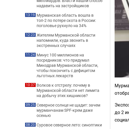
миллиардов: власти нашли способ
надавить на застройщиков
Мурманская область вошла в
13:19
топ-2 по потере скота в России:
поголовье рухнуло на 34%
Жителям Мурманской области
12:23
напомнили, куда звонить в
экстренных случаях
Минус 100 миллионов на
11:24
посредников: что придумал
Минздрав Мурманской области,
чтобы покончить с дефицитом
льготных лекарств
Мурма
Волков к отстрелу: почему в
10:37
Мурманской области нет лимита
отобра
на добычу этих хищников?
Экспоз
Северное солнце не щадит: зачем
09:25
мурманчанам SPF-крем даже
до 2 и
осенью
социал
Суровое северное лето: синоптики
08:20