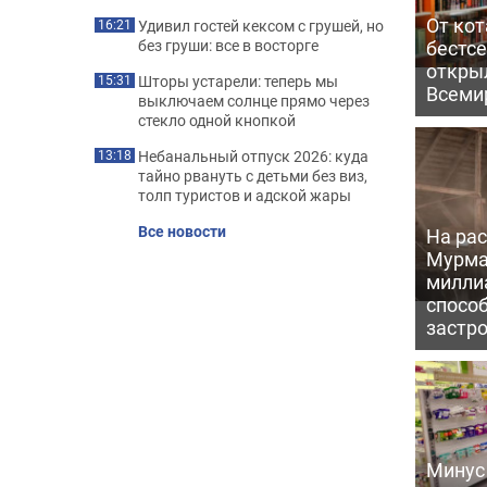
От кот
Удивил гостей кексом с грушей, но
16:21
бестс
без груши: все в восторге
откры
Шторы устарели: теперь мы
15:31
Всеми
выключаем солнце прямо через
стекло одной кнопкой
Небанальный отпуск 2026: куда
13:18
тайно рвануть с детьми без виз,
толп туристов и адской жары
Все новости
На рас
Мурма
милли
способ
застр
Минус