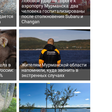
Лобовой удар на дороге к
аэропорту Мурманска: два
 с
человека госпитализированы
дается
после столкновения Subaru и
а
Changan
шла в
Жителям Мурманской области
России:
напомнили, куда звонить в
4%
экстренных случаях