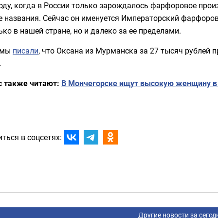
оду, когда в России только зарождалось фарфоровое прои
 названия. Сейчас он именуется Императорский фарфоров
ько в нашей стране, но и далеко за ее пределами.
 мы
писали
, что Оксана из Мурманска за 27 тысяч рублей 
.
с также читают:
В Мончегорске ищут высокую женщину в 
ться в соцсетях:
Другие новости за сегод