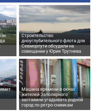
как
Строительство
гда
дноуглубительного флота для
к
Севморпути обсудили на
совещании у Юрия Трутнева
 в
римет
Машина времени в окнах:
жителей Заполярного
заставили угадывать родной
город по ретро-снимкам