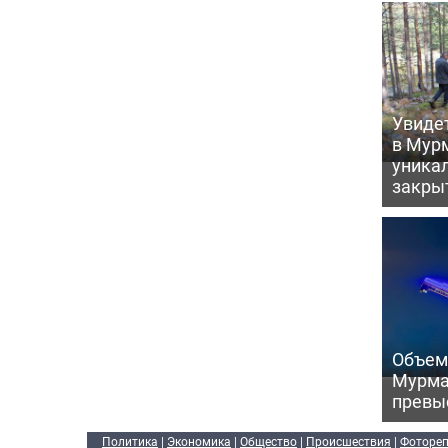
Увидет
в Мур
уника
закры
Объем
Мурма
превы
Политика
|
Экономика
|
Общество
|
Происшествия
|
Фоторе