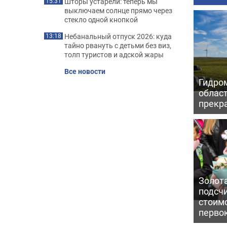
Шторы устарели: теперь мы
15:31
выключаем солнце прямо через
стекло одной кнопкой
Небанальный отпуск 2026: куда
13:18
тайно рвануть с детьми без виз,
толп туристов и адской жары
Все новости
Гидро
област
прекр
Золот
подсч
стоим
перво