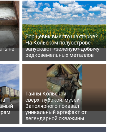
Борщевик вместо шахтеров?
На Кольском полуострове
ать не
запускают «зеленую» добычу
редкоземельных металлов
Тайны Кольской
на
сверхглубокой: музей
самый
Заполярного показал
храм
уникальный артефакт от
легендарной скважины