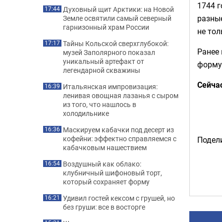
1744 г
Духовный щит Арктики: на Новой
17:44
разные
Земле освятили самый северный
гарнизонный храм России
не тол
Тайны Кольской сверхглубокой:
17:17
Ранее
музей Заполярного показал
уникальный артефакт от
форму
легендарной скважины
Сейча
Итальянская импровизация:
16:39
ленивая овощная лазанья с сыром
из того, что нашлось в
холодильнике
Маскируем кабачки под десерт из
16:36
кофейни: эффектно справляемся с
Подели
кабачковым нашествием
Воздушный как облако:
16:54
клубничный шифоновый торт,
который сохраняет форму
Удивил гостей кексом с грушей, но
16:21
без груши: все в восторге