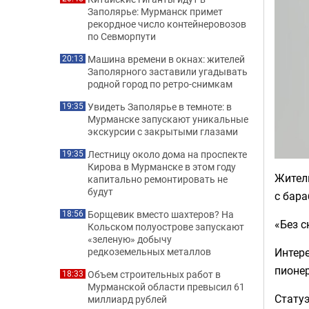
Заполярье: Мурманск примет
рекордное число контейнеровозов
по Севморпути
Машина времени в окнах: жителей
20:13
Заполярного заставили угадывать
родной город по ретро-снимкам
Увидеть Заполярье в темноте: в
19:35
Мурманске запускают уникальные
экскурсии с закрытыми глазами
Лестницу около дома на проспекте
19:35
Кирова в Мурманске в этом году
Жител
капитально ремонтировать не
будут
с бар
Борщевик вместо шахтеров? На
18:56
«Без с
Кольском полуострове запускают
«зеленую» добычу
Интере
редкоземельных металлов
пионер
Объем строительных работ в
18:33
Мурманской области превысил 61
Стату
миллиард рублей