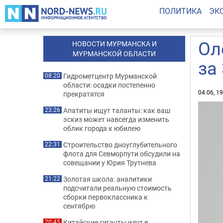
ПОЛИТИКА
ЭК
Ол
НОВОСТИ МУРМАНСКА И
МУРМАНСКОЙ ОБЛАСТИ
за
Гидрометцентр Мурманской
08:20
области: осадки постепенно
04.06, 1
прекратятся
Апатиты ищут таланты: как ваш
23:26
эскиз может навсегда изменить
облик города к юбилею
Строительство дноуглубительного
22:31
флота для Севморпути обсудили на
совещании у Юрия Трутнева
Золотая школа: аналитики
21:22
подсчитали реальную стоимость
сборки первоклассника к
сентябрю
Китайские гиганты идут в
20:45