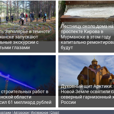
Лестницу около дома на
ь Заполярье в темноте:
проспекте Кирова в
манске запускают
Мурманске в этом году
льные экскурсии с
капитально ремонтиров
тыми глазами
будут
Духовный щит Арктики: 
 строительных работ в
Новой Земле освятили 
нской области
северный гарнизонный 
сил 61 миллиард рублей
России
портажи
|
Авторское
|
Интересное
|
Спорт