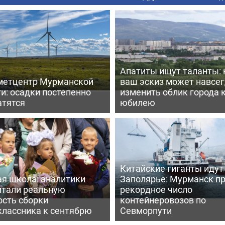
Апатиты ищут таланты: 
метцентр Мурманской
ваш эскиз может навсе
и: осадки постепенно
изменить облик города 
атятся
юбилею
Китайские гиганты идут
ая школа: аналитики
Заполярье: Мурманск п
итали реальную
рекордное число
ость сборки
контейнеровозов по
классника к сентябрю
Севморпути