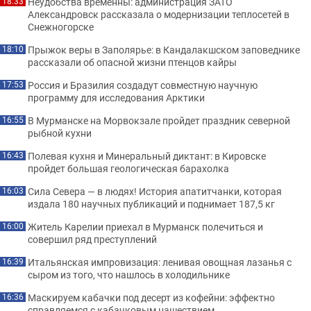
Неудобства временны: администрация ЗАТО
18:33
Александровск рассказала о модернизации теплосетей в
Снежногорске
Прыжок веры в Заполярье: в Кандалакшском заповеднике
18:10
рассказали об опасной жизни птенцов кайры
Россия и Бразилия создадут совместную научную
17:53
программу для исследования Арктики
В Мурманске на Морвокзале пройдет праздник северной
16:55
рыбной кухни
Полевая кухня и Минеральный диктант: в Кировске
16:43
пройдет большая геологическая барахолка
Сила Севера — в людях! История апатитчанки, которая
16:03
издала 180 научных публикаций и поднимает 187,5 кг
Житель Карелии приехал в Мурманск полечиться и
16:00
совершил ряд преступлений
Итальянская импровизация: ленивая овощная лазанья с
16:39
сыром из того, что нашлось в холодильнике
Маскируем кабачки под десерт из кофейни: эффектно
16:36
справляемся с кабачковым нашествием