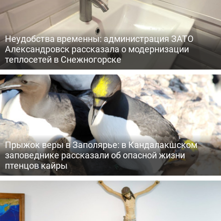
Неудобства временны: администрация ЗАТО
Александровск рассказала о модернизации
теплосетей в Снежногорске
Прыжок веры в Заполярье: в Кандалакшском
заповеднике рассказали об опасной жизни
птенцов кайры