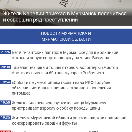
Житель Карелии приехал в Мурманск полечиться
и совершил ряд преступлений
НОВОСТИ МУРМАНСКА И
МУРМАНСКОЙ ОБЛАСТИ
Бег в гигантских лаптях: в Мурманске для школьников
21:26
открыли новую спортплощадку на улице Баумана
Тяжелая техника и тонны отходов: волонтеры «Чистой
20:38
Арктики» вывезли 60 тонн мусора с Рыбачьего
«Собаки не умеют обижаться»: глава РКФ Голубев
19:54
объяснил истинные причины странного поведения
питомцев
Желательно пенсионеру: жительница Мурманска
19:50
пристраивает взрослую собаку породы шпиц
Жителям Мурманской области рассказали, как правильно
19:35
консервировать овощи и фрукты