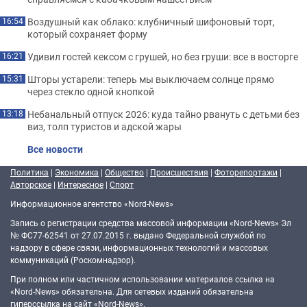
Воздушный как облако: клубничный шифоновый торт,
16:54
который сохраняет форму
Удивил гостей кексом с грушей, но без груши: все в восторге
16:21
Шторы устарели: теперь мы выключаем солнце прямо
15:31
через стекло одной кнопкой
Небанальный отпуск 2026: куда тайно рвануть с детьми без
13:18
виз, толп туристов и адской жары
Все новости
Политика
|
Экономика
|
Общество
|
Происшествия
|
Фоторепортажи
|
Авторское
|
Интересное
|
Спорт
Информационное агентство «Nord-News»
Запись о регистрации средства массовой информации «Nord-News» Эл
№ ФС77-62541 от 27.07.2015 г. выдано Федеральной службой по
надзору в сфере связи, информационных технологий и массовых
коммуникаций (Роскомнадзор).
При полном или частичном использовании материалов ссылка на
«Nord-News» обязательна. Для сетевых изданий обязательна
гиперссылка на сайт «Nord-News».