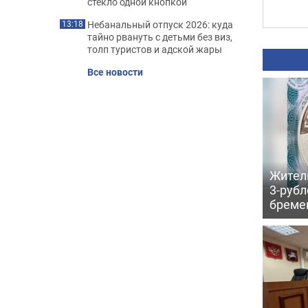
стекло одной кнопкой
Небанальный отпуск 2026: куда
13:18
тайно рвануть с детьми без виз,
толп туристов и адской жары
Все новости
Жител
3-рубл
бреме