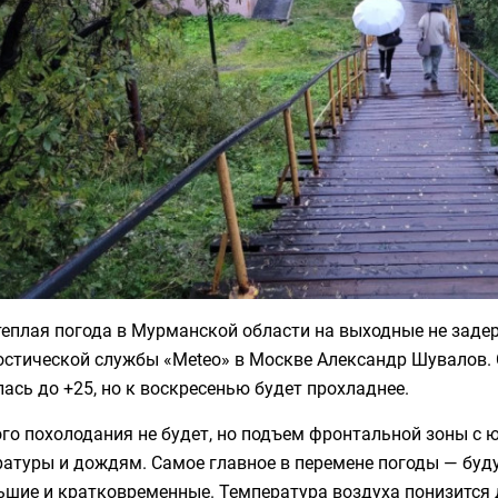
еплая погода в Мурманской области на выходные не задер
остической службы «Мeteo» в Москве Александр Шувалов. 
ась до +25, но к воскресенью будет прохладнее.
ого похолодания не будет, но подъем фронтальной зоны с
атуры и дождям. Самое главное в перемене погоды — будут
шие и кратковременные. Температура воздуха понизится д