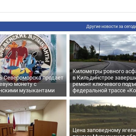
Другие новости за сегод
Километры ровного асф
ь Североморска продает
в Кильдинстрое заверш
евую монету с
ремонт ключевого подъ
нскими музыкантами
федеральной трассе «Ко
Цена заповедному ягел