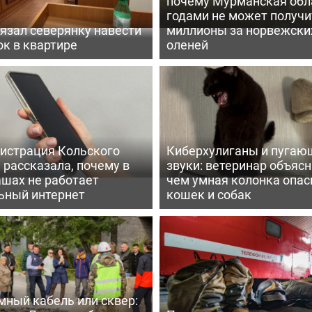
почему Мурманская обл
годами не может получи
язал северянку навести
миллионы за норвежски
к в квартире
оленей
истрация Кольского
Киберхулиганы и пугаю
 рассказала, почему в
звуки: ветеринар объясн
шах не работает
чем умная колонка опас
ьный интернет
кошек и собак
мный кабель или сквер: