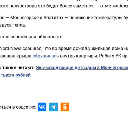
ого полуострова это будет более заметно», — отметил Ал
ре — Мончегорске и Апатитах — понижение температуры бу
адуса тепла.
ется переменная облачность.
Nord-News сообщал, что во время дождя у жильцов дома 
кающая крыша
обрушилась
внутрь квартиры. Работу УК пр
с также читают:
Экс-заведующая детсадом в Мончегорск
 тысяч рублей
ться в соцсетях: