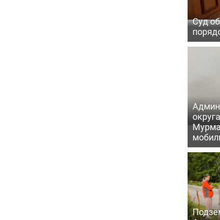
Суд об
порядо
Админ
округа
Мурма
мобил
Подзе