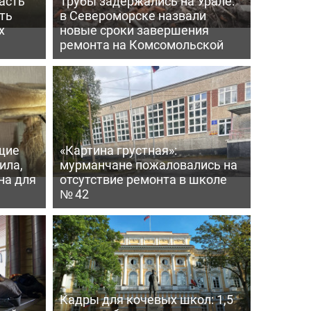
асть
Трубы задержались на Урале:
ть
в Североморске назвали
х
новые сроки завершения
ремонта на Комсомольской
щие
«Картина грустная»:
ила,
мурманчане пожаловались на
на для
отсутствие ремонта в школе
№ 42
Кадры для кочевых школ: 1,5