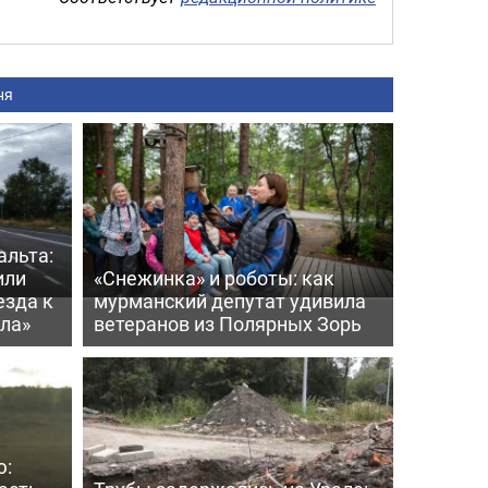
ня
альта:
или
«Снежинка» и роботы: как
езда к
мурманский депутат удивила
ла»
ветеранов из Полярных Зорь
ю: