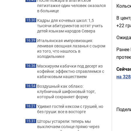
После пожара в апатитской
Кольск
пятиэтажке один человек оказался
в больнице
В цент
Кадры для кочевых школ: 1,5
15:30
+22 гр
тысячи абитуриентов хотят учить
детей языкам народов Севера
Ожида
Итальянская импровизация:
16:39
ленивая овощная лазанья с сыром
Ранее 
из того, что нашлось в
холодильнике
проте
Маскируем кабачки под десерт из
16:36
Сейча
кофейни: эффектно справляемся с
на 328
кабачковым нашествием
Воздушный как облако:
16:54
клубничный шифоновый торт,
который сохраняет форму
Удивил гостей кексом с грушей, но
16:21
Подели
без груши: все в восторге
Шторы устарели: теперь мы
15:31
выключаем солнце прямо через