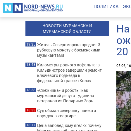
ПОЛИТИКА
ЭК
На
НОВОСТИ МУРМАНСКА И
МУРМАНСКОЙ ОБЛАСТИ
ож
Житель Североморска продает 3-
19:35
20
рублевую монету с бременскими
музыкантами
Километры ровного асфальта: в
18:48
05.06, 1
Кильдинстрое завершили ремонт
ключевого подъезда к
федеральной трассе «Кола»
«Снежинка» и роботы: как
18:38
мурманский депутат удивила
ветеранов из Полярных Зорь
Суд обязал северянку навести
18:33
порядок в квартире
Цена заповедному ягелю: почему
18:17
Мурманская область годами не