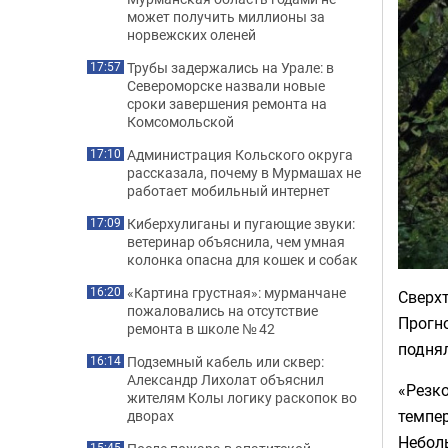
может получить миллионы за
норвежских оленей
Трубы задержались на Урале: в
17:57
Североморске назвали новые
сроки завершения ремонта на
Комсомольской
Администрация Кольского округа
17:10
рассказала, почему в Мурмашах не
работает мобильный интернет
Киберхулиганы и пугающие звуки:
17:09
ветеринар объяснила, чем умная
колонка опасна для кошек и собак
«Картина грустная»: мурманчане
16:20
Сверхт
пожаловались на отсутствие
Прогн
ремонта в школе № 42
поднял
Подземный кабель или сквер:
16:14
Александр Лихолат объяснил
«Резк
жителям Колы логику раскопок во
темпер
дворах
Неболь
15:45