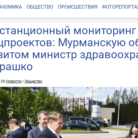
ОНОМИКА
ОБЩЕСТВО
ПРОИСШЕСТВИЯ
ФОТОРЕПОРТ
станционный мониторинг 
цпроектов: Мурманскую об
зитом министр здравоохр
рашко
9:26
Новости
/
Общество