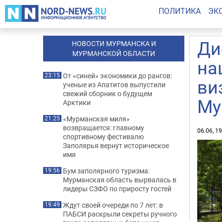
ПОЛИТИКА
ЭК
Ди
НОВОСТИ МУРМАНСКА И
МУРМАНСКОЙ ОБЛАСТИ
на
От «синей» экономики до рангов:
23:15
ви
ученые из Апатитов выпустили
свежий сборник о будущем
Му
Арктики
«Мурманская миля»
21:25
возвращается: главному
06.06, 1
спортивному фестивалю
Заполярья вернут историческое
имя
Бум заполярного туризма:
19:56
Мурманская область вырвалась в
лидеры СЗФО по приросту гостей
Ждут своей очереди по 7 лет: в
19:49
ПАБСИ раскрыли секреты ручного