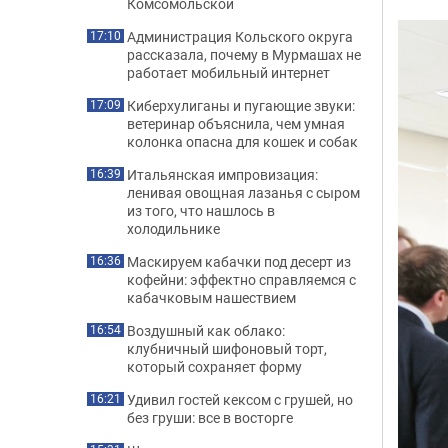
Комсомольской
Администрация Кольского округа
17:10
рассказала, почему в Мурмашах не
работает мобильный интернет
Киберхулиганы и пугающие звуки:
17:09
ветеринар объяснила, чем умная
колонка опасна для кошек и собак
Итальянская импровизация:
16:39
ленивая овощная лазанья с сыром
из того, что нашлось в
холодильнике
Маскируем кабачки под десерт из
16:36
кофейни: эффектно справляемся с
кабачковым нашествием
Воздушный как облако:
16:54
клубничный шифоновый торт,
который сохраняет форму
Удивил гостей кексом с грушей, но
16:21
без груши: все в восторге