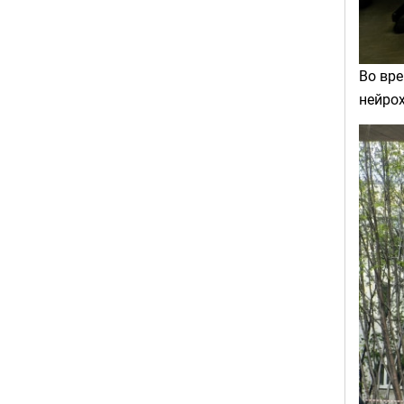
Во вр
нейрох