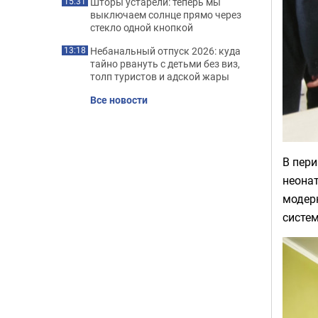
Шторы устарели: теперь мы
15:31
выключаем солнце прямо через
стекло одной кнопкой
Небанальный отпуск 2026: куда
13:18
тайно рвануть с детьми без виз,
толп туристов и адской жары
Все новости
В пер
неона
модер
систе