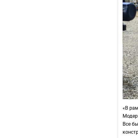
«В рам
Модер
Все бы
констр