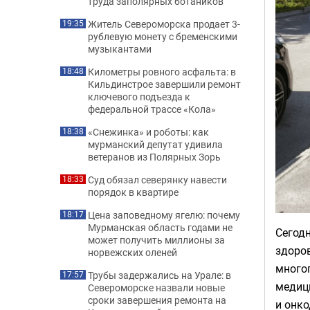
труда заполярных ботаников
Житель Североморска продает 3-
19:35
рублевую монету с бременскими
музыкантами
Километры ровного асфальта: в
18:48
Кильдинстрое завершили ремонт
ключевого подъезда к
федеральной трассе «Кола»
«Снежинка» и роботы: как
18:38
мурманский депутат удивила
ветеранов из Полярных Зорь
Суд обязал северянку навести
18:33
порядок в квартире
Цена заповедному ягелю: почему
18:17
Мурманская область годами не
Сегод
может получить миллионы за
здоро
норвежских оленей
много
Трубы задержались на Урале: в
17:57
медици
Североморске назвали новые
сроки завершения ремонта на
и онко