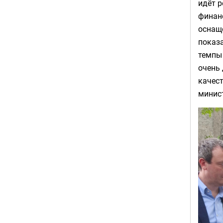
идёт 
финанс
оснаще
показа
темпы 
очень 
качест
минис