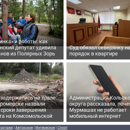
нка» и роботы: как
нский депутат удивила
Суд обязал северянку н
анов из Полярных Зорь
порядок в квартире
задержались на Урале:
Администрация Кольско
ероморске назвали
округа рассказала, поче
 сроки завершения
Мурмашах не работает
та на Комсомольской
мобильный интернет
портажи
|
Авторское
|
Интересное
|
Спорт