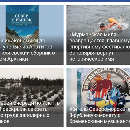
«Мурманская миля»
ней» экономики до
возвращается: главному
: ученые из Апатитов
спортивному фестивалю
тили свежий сборник о
Заполярья вернут
ем Арктики
историческое имя
воей очереди по 7 лет: в
 раскрыли секреты
Житель Североморска п
го труда заполярных
3-рублевую монету с
иков
бременскими музыкант