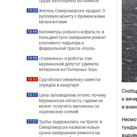
труда заполярных ботаников
Житель Североморска продает 3-
19:35
рублевую монету с бременскими
музыкантами
Километры ровного асфальта: в
18:48
Кильдинстрое завершили ремонт
ключевого подъезда к
федеральной трассе «Кола»
«Снежинка» и роботы: как
18:38
мурманский депутат удивила
ветеранов из Полярных Зорь
Суд обязал северянку навести
18:33
порядок в квартире
Сообщ
Цена заповедному ягелю: почему
18:17
к вече
Мурманская область годами не
может получить миллионы за
и воен
норвежских оленей
Несмот
Трубы задержались на Урале: в
17:57
тундры
Североморске назвали новые
сроки завершения ремонта на
водоём