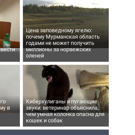
Цена заповедному ягелю:
почему Мурманская область
годами не может получить
авести
миллионы за норвежских
оленей
го
Киберхулиганы и пугающие
му в
звуки: ветеринар объяснила,
чем умная колонка опасна для
кошек и собак