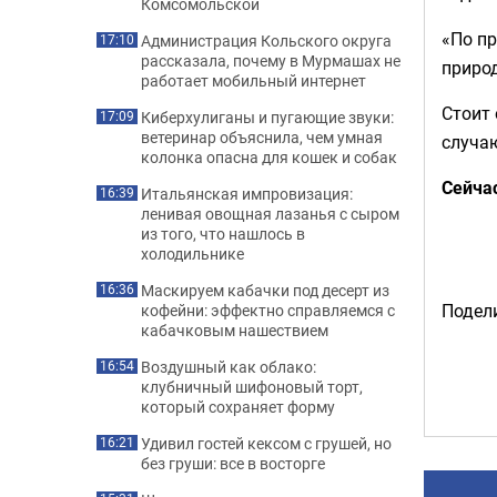
Комсомольской
«По п
Администрация Кольского округа
17:10
рассказала, почему в Мурмашах не
приро
работает мобильный интернет
Стоит 
Киберхулиганы и пугающие звуки:
17:09
ветеринар объяснила, чем умная
случаю
колонка опасна для кошек и собак
Сейча
Итальянская импровизация:
16:39
ленивая овощная лазанья с сыром
из того, что нашлось в
холодильнике
Маскируем кабачки под десерт из
16:36
Подели
кофейни: эффектно справляемся с
кабачковым нашествием
Воздушный как облако:
16:54
клубничный шифоновый торт,
который сохраняет форму
Удивил гостей кексом с грушей, но
16:21
без груши: все в восторге