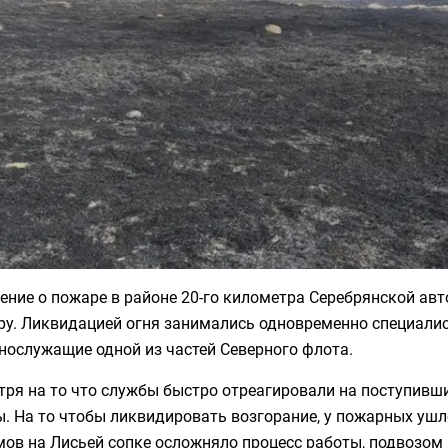
ение о пожаре в районе 20-го километра Серебрянской ав
ру. Ликвидацией огня занимались одновременно специали
нослужащие одной из частей Северного флота.
ря на то что службы быстро отреагировали на поступивши
. На то чтобы ликвидировать возгорание, у пожарных ушл
ов на Лисьей сопке осложняло процесс работы, подвозом 