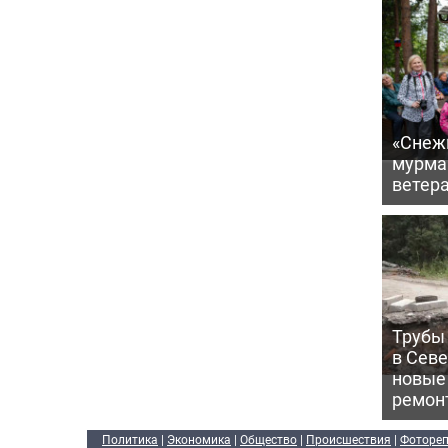
«Снежи
мурма
ветер
Трубы 
в Сев
новые
ремон
Политика
|
Экономика
|
Общество
|
Происшествия
|
Фоторе