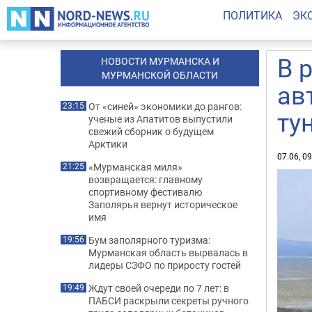
ПОЛИТИКА
ЭК
В 
НОВОСТИ МУРМАНСКА И
МУРМАНСКОЙ ОБЛАСТИ
ав
От «синей» экономики до рангов:
23:15
ту
ученые из Апатитов выпустили
свежий сборник о будущем
Арктики
07.06, 0
«Мурманская миля»
21:25
возвращается: главному
спортивному фестивалю
Заполярья вернут историческое
имя
Бум заполярного туризма:
19:56
Мурманская область вырвалась в
лидеры СЗФО по приросту гостей
Ждут своей очереди по 7 лет: в
19:49
ПАБСИ раскрыли секреты ручного