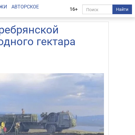
АЖИ
АВТОРСКОЕ
16+
Найти
еребрянской
одного гектара