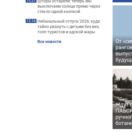
Шторы устарели: теперь мы
15:31
выключаем солнце прямо через
стекло одной кнопкой
Небанальный отпуск 2026: куда
13:18
тайно рвануть с детьми без виз,
толп туристов и адской жары
От «си
Все новости
рангов
выпус
будущ
Ждут с
ПАБСИ
ручно
ботан