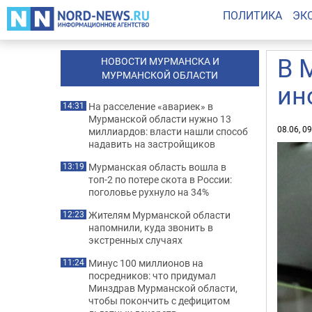
ПОЛИТИКА
ЭК
В 
НОВОСТИ МУРМАНСКА И
МУРМАНСКОЙ ОБЛАСТИ
ин
На расселение «авариек» в
14:31
Мурманской области нужно 13
08.06, 0
миллиардов: власти нашли способ
надавить на застройщиков
Мурманская область вошла в
13:19
топ-2 по потере скота в России:
поголовье рухнуло на 34%
Жителям Мурманской области
12:23
напомнили, куда звонить в
экстренных случаях
Минус 100 миллионов на
11:24
посредников: что придумал
Минздрав Мурманской области,
чтобы покончить с дефицитом