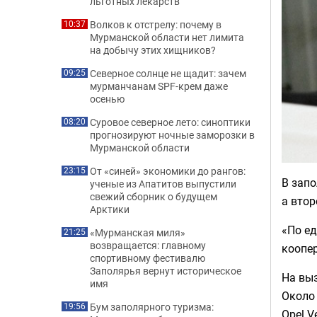
льготных лекарств
Волков к отстрелу: почему в
10:37
Мурманской области нет лимита
на добычу этих хищников?
Северное солнце не щадит: зачем
09:25
мурманчанам SPF-крем даже
осенью
Суровое северное лето: синоптики
08:20
прогнозируют ночные заморозки в
Мурманской области
От «синей» экономики до рангов:
23:15
В запо
ученые из Апатитов выпустили
свежий сборник о будущем
а втор
Арктики
«По ед
«Мурманская миля»
21:25
возвращается: главному
коопер
спортивному фестивалю
Заполярья вернут историческое
На вы
имя
Около 
Бум заполярного туризма:
19:56
Opel V