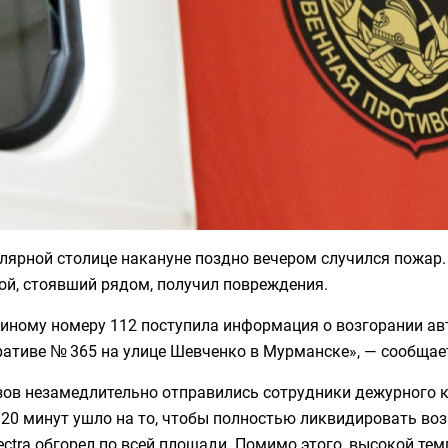
лярной столице накануне поздно вечером случился пожар.
ой, стоявший рядом, получил повреждения.
иному номеру 112 поступила информация о возгорании авт
ативе № 365 на улице Шевченко в Мурманске», — сообщает
зов незамедлительно отправились сотрудники дежурного 
20 минут ушло на то, чтобы полностью ликвидировать возг
ectra обгорел по всей площади. Помимо этого, высокой т