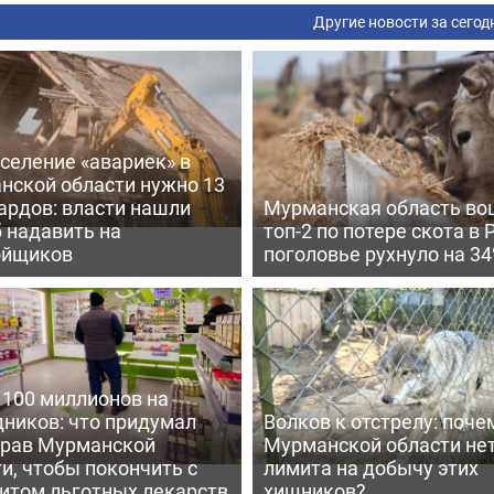
Другие новости за сегод
селение «авариек» в
нской области нужно 13
ардов: власти нашли
Мурманская область во
 надавить на
топ-2 по потере скота в 
ойщиков
поголовье рухнуло на 3
 100 миллионов на
дников: что придумал
Волков к отстрелу: поче
рав Мурманской
Мурманской области не
и, чтобы покончить с
лимита на добычу этих
итом льготных лекарств
хищников?