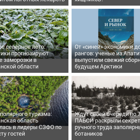
е северное лето:
От «синей» экономики д
тики прогнозируют
рангов: ученые из Апати
е заморозки в
выпустили свежий сборн
нской области
будущем Арктики
полярного туризма:
Ждут своей очереди по 7
нская область
ПАБСИ раскрыли секре
лась в лидеры СЗФО по
ручного труда заполярн
ту гостей
ботаников