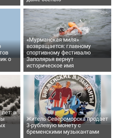
«Мурманская миля»
о
возвращается: главному
тов
спортивному фестивалю
ик о
Заполярья вернут
историческое имя
 лет: в
ты
Житель Североморска продает
ых
3-рублевую монету с
бременскими музыкантами