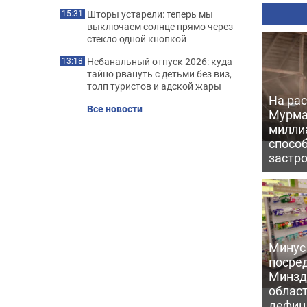
Шторы устарели: теперь мы
15:31
выключаем солнце прямо через
стекло одной кнопкой
Небанальный отпуск 2026: куда
13:18
тайно рвануть с детьми без виз,
толп туристов и адской жары
На рас
Все новости
Мурма
милли
способ
застр
Минус
посре
Минзд
област
дефиц