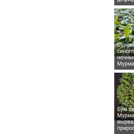
Сурово
синоп
ночны
Мурма
Бум за
Мурма
вырва
прирос