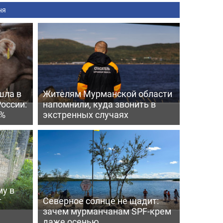
ня
шла в
Жителям Мурманской области
России:
напомнили, куда звонить в
4%
экстренных случаях
му в
т
Северное солнце не щадит:
зачем мурманчанам SPF-крем
даже осенью