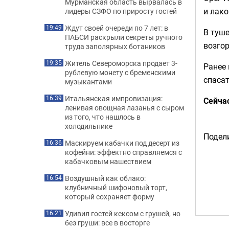
Мурманская область вырвалась в
и лак
лидеры СЗФО по приросту гостей
Ждут своей очереди по 7 лет: в
19:49
В туше
ПАБСИ раскрыли секреты ручного
возгор
труда заполярных ботаников
Житель Североморска продает 3-
19:35
Ранее
рублевую монету с бременскими
спаса
музыкантами
Итальянская импровизация:
16:39
Сейча
ленивая овощная лазанья с сыром
из того, что нашлось в
холодильнике
Подели
Маскируем кабачки под десерт из
16:36
кофейни: эффектно справляемся с
кабачковым нашествием
Воздушный как облако:
16:54
клубничный шифоновый торт,
который сохраняет форму
Удивил гостей кексом с грушей, но
16:21
без груши: все в восторге