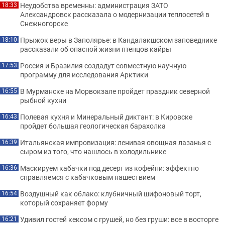
Неудобства временны: администрация ЗАТО
18:33
Александровск рассказала о модернизации теплосетей в
Снежногорске
Прыжок веры в Заполярье: в Кандалакшском заповеднике
18:10
рассказали об опасной жизни птенцов кайры
Россия и Бразилия создадут совместную научную
17:53
программу для исследования Арктики
В Мурманске на Морвокзале пройдет праздник северной
16:55
рыбной кухни
Полевая кухня и Минеральный диктант: в Кировске
16:43
пройдет большая геологическая барахолка
Итальянская импровизация: ленивая овощная лазанья с
16:39
сыром из того, что нашлось в холодильнике
Маскируем кабачки под десерт из кофейни: эффектно
16:36
справляемся с кабачковым нашествием
Воздушный как облако: клубничный шифоновый торт,
16:54
который сохраняет форму
Удивил гостей кексом с грушей, но без груши: все в восторге
16:21