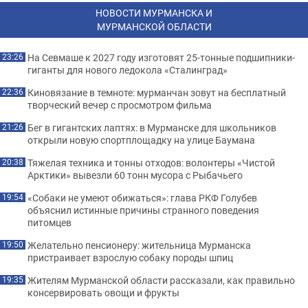
НОВОСТИ МУРМАНСКА И
МУРМАНСКОЙ ОБЛАСТИ
На Севмаше к 2027 году изготовят 25-тонные подшипники-
23:26
гиганты для нового ледокола «Сталинград»
Киновязание в темноте: мурманчан зовут на бесплатный
22:36
творческий вечер с просмотром фильма
Бег в гигантских лаптях: в Мурманске для школьников
21:26
открыли новую спортплощадку на улице Баумана
Тяжелая техника и тонны отходов: волонтеры «Чистой
20:38
Арктики» вывезли 60 тонн мусора с Рыбачьего
«Собаки не умеют обижаться»: глава РКФ Голубев
19:54
объяснил истинные причины странного поведения
питомцев
Желательно пенсионеру: жительница Мурманска
19:50
пристраивает взрослую собаку породы шпиц
Жителям Мурманской области рассказали, как правильно
19:35
консервировать овощи и фрукты