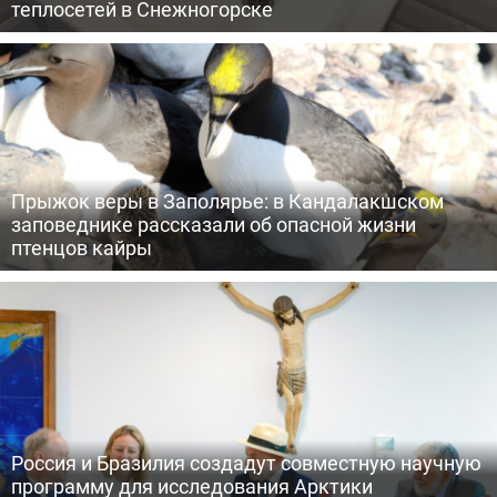
теплосетей в Снежногорске
Прыжок веры в Заполярье: в Кандалакшском
заповеднике рассказали об опасной жизни
птенцов кайры
Россия и Бразилия создадут совместную научную
программу для исследования Арктики