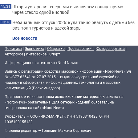
Шторы устарели: теперь мы выключаем солнце прямо
15:31
через стекло одной кнопкой
Небанальный отпуск 2026: куда тайно рвануть с детьми без
13:18
виз, толп туристов и адской жары
Все новости
Политика
|
Экономика
|
Общество
|
Происшествия
|
Фоторепортажи
|
Авторское
|
Интересное
|
Спорт
Информационное агентство «Nord-News»
Запись о регистрации средства массовой информации «Nord-News» Эл
№ ФС77-62541 от 27.07.2015 г. выдано Федеральной службой по
надзору в сфере связи, информационных технологий и массовых
коммуникаций (Роскомнадзор).
При полном или частичном использовании материалов ссылка на
«Nord-News» обязательна. Для сетевых изданий обязательна
гиперссылка на сайт «Nord-News».
Учредитель — ООО «ИКС-МАРКЕТ», ИНН 5190310423, ОГРН
1035100155133
Главный редактор — Голямин Максим Сергеевич