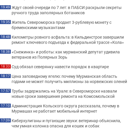
Ждут своей очереди по 7 лет: в ПАБСИ раскрыли секреты
19:49
ручного труда заполярных ботаников
Житель Североморска продает 3-рублевую монету с
19:35
бременскими музыкантами
Километры ровного асфальта: в Кильдинстрое завершили
18:48
ремонт ключевого подъезда к федеральной трассе «Кола»
«Снежинка» и роботы: как мурманский депутат удивила
18:38
ветеранов из Полярных Зорь
Суд обязал северянку навести порядок в квартире
18:33
Цена заповедному ягелю: почему Мурманская область
18:17
годами не может получить миллионы за норвежских оленей
Трубы задержались на Урале: в Североморске назвали
17:57
новые сроки завершения ремонта на Комсомольской
Администрация Кольского округа рассказала, почему в
17:10
Мурмашах не работает мобильный интернет
Киберхулиганы и пугающие звуки: ветеринар объяснила,
17:09
чем умная колонка опасна для кошек и собак