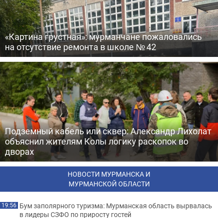
«Картина грустная»: мурманчане пожаловались
на отсутствие ремонта в школе № 42
Подземный кабель или сквер: Александр Лихолат
объяснил жителям Колы логику раскопок во
дворах
НОВОСТИ МУРМАНСКА И
МУРМАНСКОЙ ОБЛАСТИ
Бум заполярного туризма: Мурманская область вырвалась
19:56
в лидеры СЗФО по приросту гостей