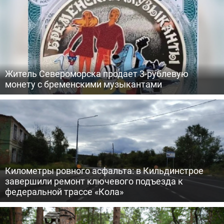
Житель Североморска продает 3-рублевую
монету с бременскими музыкантами
Километры ровного асфальта: в Кильдинстрое
завершили ремонт ключевого подъезда к
федеральной трассе «Кола»