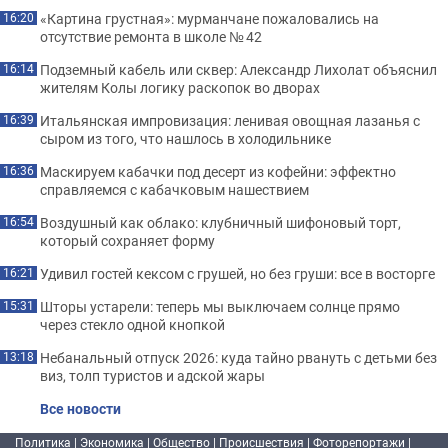
«Картина грустная»: мурманчане пожаловались на
16:20
отсутствие ремонта в школе № 42
Подземный кабель или сквер: Александр Лихолат объяснил
16:14
жителям Колы логику раскопок во дворах
Итальянская импровизация: ленивая овощная лазанья с
16:39
сыром из того, что нашлось в холодильнике
Маскируем кабачки под десерт из кофейни: эффектно
16:36
справляемся с кабачковым нашествием
Воздушный как облако: клубничный шифоновый торт,
16:54
который сохраняет форму
Удивил гостей кексом с грушей, но без груши: все в восторге
16:21
Шторы устарели: теперь мы выключаем солнце прямо
15:31
через стекло одной кнопкой
Небанальный отпуск 2026: куда тайно рвануть с детьми без
13:18
виз, толп туристов и адской жары
Все новости
Политика
|
Экономика
|
Общество
|
Происшествия
|
Фоторепортажи
|