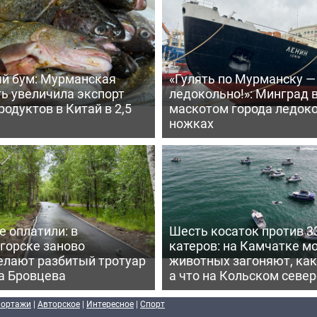
й бум: Мурманская
«Гулять по Мурманску —
ь увеличила экспорт
ледокольно!»: Минград 
одуктов в Китай в 2,5
маскотом города ледоко
ножках
е оплатили: в
Шесть косаток против 3
горске заново
катеров: на Камчатке м
елают разбитый тротуар
животных загоняют, как
а Бровцева
а что на Кольском север
портажи
|
Авторское
|
Интересное
|
Спорт