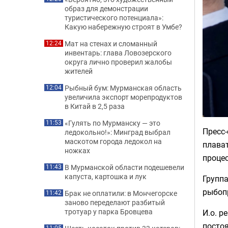
образ для демонстрации
туристического потенциала»:
Какую набережную строят в Умбе?
Мат на стенах и сломанный
12:24
инвентарь: глава Ловозерского
округа лично проверил жалобы
жителей
Рыбный бум: Мурманская область
12:04
увеличила экспорт морепродуктов
в Китай в 2,5 раза
«Гулять по Мурманску — это
11:53
Пресс
ледокольно!»: Минград выбрал
маскотом города ледокол на
плават
ножках
процес
В Мурманской области подешевели
11:43
капуста, картошка и лук
Группа
рыбоп
Брак не оплатили: в Мончегорске
11:42
заново переделают разбитый
тротуар у парка Бровцева
И.о. р
постоя
11:05