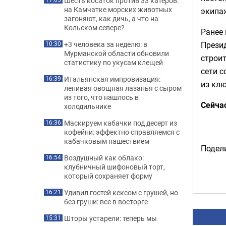
Шесть косаток против 33 катеров:
на Камчатке морских животных
экипаж
загоняют, как дичь, а что на
Кольском севере?
Ранее
Прези
+3 человека за неделю: в
10:30
Мурманской области обновили
строит
статистику по укусам клещей
сети 
Итальянская импровизация:
16:39
из кл
ленивая овощная лазанья с сыром
из того, что нашлось в
Сейча
холодильнике
Маскируем кабачки под десерт из
16:36
кофейни: эффектно справляемся с
кабачковым нашествием
Подели
Воздушный как облако:
16:54
клубничный шифоновый торт,
который сохраняет форму
Удивил гостей кексом с грушей, но
16:21
без груши: все в восторге
Шторы устарели: теперь мы
15:31