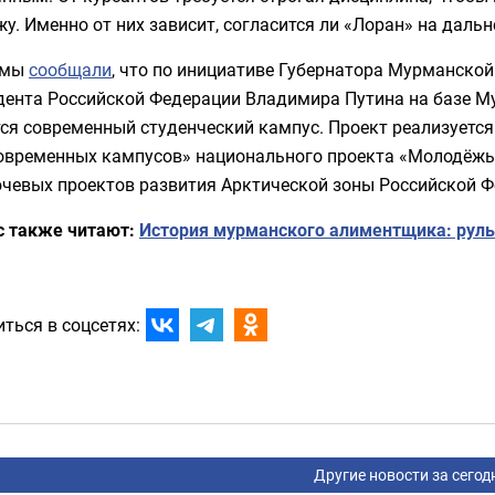
у. Именно от них зависит, согласится ли «Лоран» на даль
 мы
сообщали
, что по инициативе Губернатора Мурманско
дента Российской Федерации Владимира Путина на базе М
ся современный студенческий кампус. Проект реализуетс
современных кампусов» национального проекта «Молодёжь 
ючевых проектов развития Арктической зоны Российской Ф
с также читают:
История мурманского алиментщика: руль
ться в соцсетях:
Другие новости за сегод