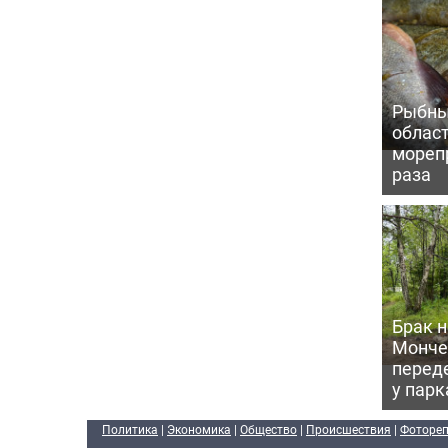
Рыбны
област
морепр
раза
Брак н
Монче
перед
у парк
Политика
|
Экономика
|
Общество
|
Происшествия
|
Фоторе