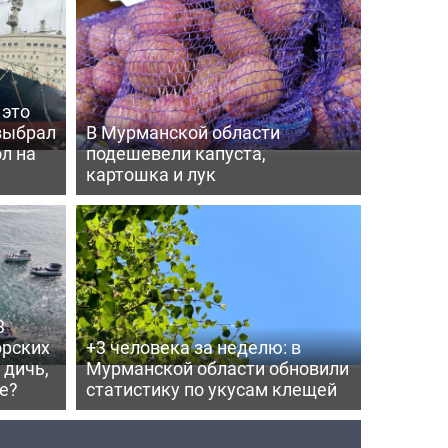
 это
выбрал
В Мурманской области
л на
подешевели капуста,
картошка и лук
3
орских
+3 человека за неделю: в
 дичь,
Мурманской области обновили
е?
статистику по укусам клещей