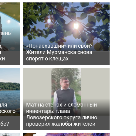
лень
,
«Понаехавший» или свой?
я
Жители Мурманска снова
ки
спорят о клещах
для
Мат на стенах и сломанный
еского
инвентарь: глава
Ловозерского округа лично
мбе?
проверил жалобы жителей