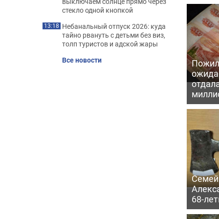
выключаем солнце прямо через
стекло одной кнопкой
Небанальный отпуск 2026: куда
13:18
тайно рвануть с детьми без виз,
толп туристов и адской жары
Все новости
Пожил
ожида
отдал
милли
Семей
Алекс
68-ле