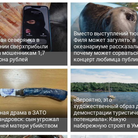
Вместо выступлений тю
ая северянка в
Филя может загулять: в
нии сверхприбыли
океанариуме рассказали
а мошенникам 1,7
почему может сорватьс
она рублей
концерт любимца публи
«Вероятно, это
художественный образ 
ная драма в ЗАТО
демонстрации туристич
андровск: сын угрожал
потенциала»: Какую
тней матери убийством
набережную строят в У