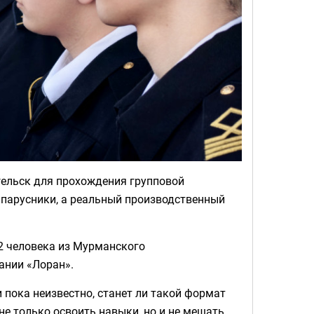
гельск для прохождения групповой
е парусники, а реальный производственный
22 человека из Мурманского
ании «Лоран».
и пока неизвестно, станет ли такой формат
не только освоить навыки, но и не мешать