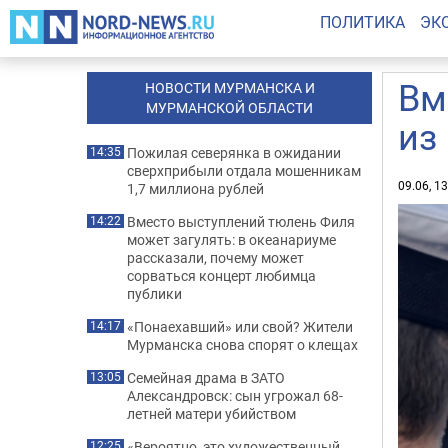
ПОЛИТИКА
ЭК
Вм
НОВОСТИ МУРМАНСКА И
МУРМАНСКОЙ ОБЛАСТИ
из
Пожилая северянка в ожидании
14:35
сверхприбыли отдала мошенникам
09.06, 1
1,7 миллиона рублей
Вместо выступлений тюлень Филя
14:22
может загулять: в океанариуме
рассказали, почему может
сорваться концерт любимца
публики
«Понаехавший» или свой? Жители
14:17
Мурманска снова спорят о клещах
Семейная драма в ЗАТО
13:05
Александровск: сын угрожал 68-
летней матери убийством
«Вероятно, это художественный
12:25