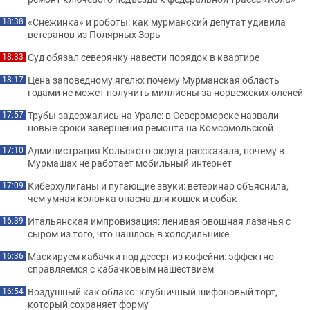
«Снежинка» и роботы: как мурманский депутат удивила
18:38
ветеранов из Полярных Зорь
Суд обязал северянку навести порядок в квартире
18:33
Цена заповедному ягелю: почему Мурманская область
18:17
годами не может получить миллионы за норвежских оленей
Трубы задержались на Урале: в Североморске назвали
17:57
новые сроки завершения ремонта на Комсомольской
Администрация Кольского округа рассказала, почему в
17:10
Мурмашах не работает мобильный интернет
Киберхулиганы и пугающие звуки: ветеринар объяснила,
17:09
чем умная колонка опасна для кошек и собак
Итальянская импровизация: ленивая овощная лазанья с
16:39
сыром из того, что нашлось в холодильнике
Маскируем кабачки под десерт из кофейни: эффектно
16:36
справляемся с кабачковым нашествием
Воздушный как облако: клубничный шифоновый торт,
16:54
который сохраняет форму