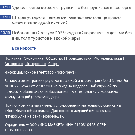
Удивил гостей кексом с грушей, но без груши: все в восторге
16:21
Шторы устарели: теперь мы выключаем солнце прямо
15:31
через стекло одной кнопкой
Небанальный отпуск 2026: куда тайно рвануть с детьми без
13:18
виз, толп туристов и адской жары
Все новости
Политика
|
Экономика
|
Общество
|
Происшествия
|
Фоторепортажи
|
Авторское
|
Интересное
|
Спорт
Информационное агентство «Nord-News»
Запись о регистрации средства массовой информации «Nord-News» Эл
№ ФС77-62541 от 27.07.2015 г. выдано Федеральной службой по
надзору в сфере связи, информационных технологий и массовых
коммуникаций (Роскомнадзор).
При полном или частичном использовании материалов ссылка на
«Nord-News» обязательна. Для сетевых изданий обязательна
гиперссылка на сайт «Nord-News».
Учредитель — ООО «ИКС-МАРКЕТ», ИНН 5190310423, ОГРН
1035100155133