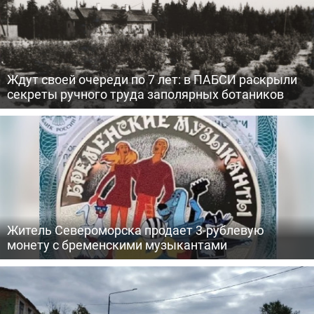
Ждут своей очереди по 7 лет: в ПАБСИ раскрыли
секреты ручного труда заполярных ботаников
Житель Североморска продает 3-рублевую
монету с бременскими музыкантами