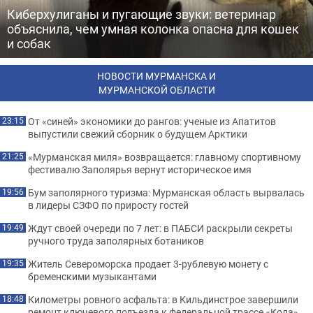
Киберхулиганы и пугающие звуки: ветеринар
объяснила, чем умная колонка опасна для кошек
и собак
НОВОСТИ МУРМАНСКА И
МУРМАНСКОЙ ОБЛАСТИ
От «синей» экономики до рангов: ученые из Апатитов
23:15
выпустили свежий сборник о будущем Арктики
«Мурманская миля» возвращается: главному спортивному
21:25
фестивалю Заполярья вернут историческое имя
Бум заполярного туризма: Мурманская область вырвалась
19:56
в лидеры СЗФО по приросту гостей
Ждут своей очереди по 7 лет: в ПАБСИ раскрыли секреты
19:49
ручного труда заполярных ботаников
Житель Североморска продает 3-рублевую монету с
19:35
бременскими музыкантами
Километры ровного асфальта: в Кильдинстрое завершили
18:48
ремонт ключевого подъезда к федеральной трассе «Кола»