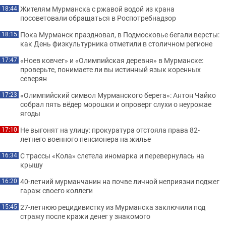
Жителям Мурманска с ржавой водой из крана
18:44
посоветовали обращаться в Роспотребнадзор
Пока Мурманск праздновал, в Подмосковье бегали версты:
18:15
как День физкультурника отметили в столичном регионе
«Ноев ковчег» и «Олимпийская деревня» в Мурманске:
17:47
проверьте, понимаете ли вы истинный язык коренных
северян
«Олимпийский символ Мурманского берега»: Антон Чайко
17:23
собрал пять вёдер морошки и опроверг слухи о неурожае
ягоды
Не выгонят на улицу: прокуратура отстояла права 82-
17:10
летнего военного пенсионера на жилье
С трассы «Кола» слетела иномарка и перевернулась на
16:34
крышу
40-летний мурманчанин на почве личной неприязни поджег
16:20
гараж своего коллеги
27-летнюю рецидивистку из Мурманска заключили под
15:45
стражу после кражи денег у знакомого