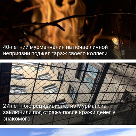
40-летний мурманчанин на почве личной
неприязни поджег гараж своего коллеги
27-летнюю рецидивистку из Мурманска
заключили под стражу после кражи денег у
знакомого