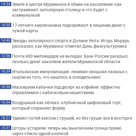
Земля в центре Мурманска в обмен на расселение: как
14:54
застраивают заполярную столицу и что будет с
коммуналкой
17-летнего кировчанина подозревают в хищении денег с
14:50
чужой карты
Звезды заполярного спорта в Долине Уюта: Игорь Морарь
14:40
рассказал, как Мурманск отметил День физкультурника
Почти 400 миллиардов на вкладах: Банк России раскрыл,
13:56
сколько денег накопили жители Мурманской области
Итальянская импровизация: ленивая овощная лазанья с
16:39
сыром из того, что нашлось в холодильнике
Маскируем кабачки под десерт из кофейни: эффектно
16:36
справляемся с кабачковым нашествием
Воздушный как облако: клубничный шифоновый торт,
16:54
который сохраняет форму
Удивил гостей кексом с грушей, но без груши: все в восторге
16:21
Шторы устарели: теперь мы выключаем солнце прямо
15:31
через стекло одной кнопкой