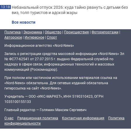
Небанальный отпуск 2026: куда тайно рвануть с детьми без
13:18
виз, толп туристов и адской жары
Все новости
Политика
|
Экономика
|
Общество
|
Происшествия
|
Фоторепортажи
|
Авторское
|
Интересное
|
Спорт
Информационное агентство «Nord-News»
Запись о регистрации средства массовой информации «Nord-News» Эл
№ ФС77-62541 от 27.07.2015 г. выдано Федеральной службой по
надзору в сфере связи, информационных технологий и массовых
коммуникаций (Роскомнадзор).
При полном или частичном использовании материалов ссылка на
«Nord-News» обязательна. Для сетевых изданий обязательна
гиперссылка на сайт «Nord-News».
Учредитель — ООО «ИКС-МАРКЕТ», ИНН 5190310423, ОГРН
1035100155133
Главный редактор — Голямин Максим Сергеевич
О нас
Редакционная политика
Контактная информация
Политика
конфиденциальности