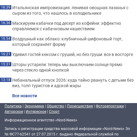
Итальянская импровизация: ленивая овощная лазанья с
16:39
сыром из того, что нашлось в холодильнике
Маскируем кабачки под десерт из кофейни: эффектно
16:36
справляемся с кабачковым нашествием
Воздушный как облако: клубничный шифоновый торт,
16:54
который сохраняет форму
Удивил гостей кексом с грушей, но без груши: все в восторге
16:21
Шторы устарели: теперь мы выключаем солнце прямо
15:31
через стекло одной кнопкой
Небанальный отпуск 2026: куда тайно рвануть с детьми без
13:18
виз, толп туристов и адской жары
Все новости
Политика
|
Экономика
|
Общество
|
Происшествия
|
Фоторепортажи
|
Авторское
|
Интересное
|
Спорт
Информационное агентство «Nord-News»
Запись о регистрации средства массовой информации «Nord-News» Эл
№ ФС77-62541 от 27.07.2015 г. выдано Федеральной службой по