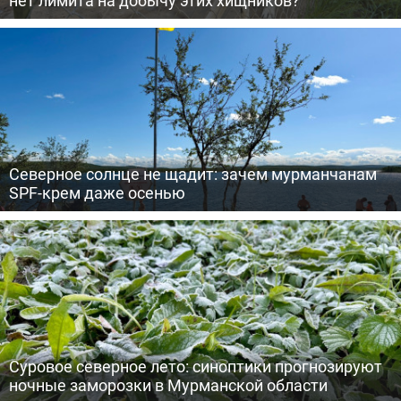
нет лимита на добычу этих хищников?
Северное солнце не щадит: зачем мурманчанам
SPF-крем даже осенью
Суровое северное лето: синоптики прогнозируют
ночные заморозки в Мурманской области