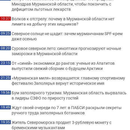
Минздрав Мурманской области, чтобы покончить с
дефицитом льготных лекарств
Волков к отстрелу: почему в Мурманской области нет
10:37
лимита на добычу этих хищников?
Северное солнце не щадит: зачем мурманчанам SPF-крем
09:25
даже осенью
Суровое северное лето: синоптики прогнозируют ночные
08:20
заморозки в Мурманской области
От «синей» экономики до рангов: ученые из Апатитов
23:15
выпустили свежий сборник о будущем Арктики
«Мурманская миля» возвращается: главному спортивному
21:25
фестивалю Заполярья вернут историческое имя
Бум заполярного туризма: Мурманская область вырвалась
19:56
в лидеры СЗФО по приросту гостей
Ждут своей очереди по 7 лет: в ПАБСИ раскрыли секреты
19:49
ручного труда заполярных ботаников
Житель Североморска продает 3-рублевую монету с
19:35
бременскими музыкантами