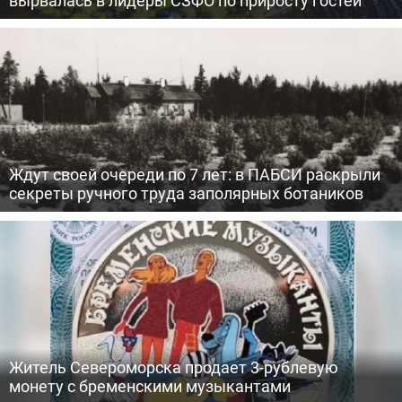
вырвалась в лидеры СЗФО по приросту гостей
Ждут своей очереди по 7 лет: в ПАБСИ раскрыли
секреты ручного труда заполярных ботаников
Житель Североморска продает 3-рублевую
монету с бременскими музыкантами