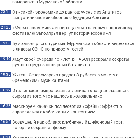
заморозки в Мурманской области
От «синей» экономики до рангов: ученые из Апатитов
23:15
выпустили свежий сборник о будущем Арктики
«Мурманская миля» возвращается: главному спортивному
21:25
фестивалю Заполярья вернут историческое имя
Бум заполярного туризма: Мурманская область вырвалась
19:56
в лидеры СЗФО по приросту гостей
Ждут своей очереди по 7 лет: в ПАБСИ раскрыли секреты
19:49
ручного труда заполярных ботаников
Житель Североморска продает 3-рублевую монету с
19:35
бременскими музыкантами
Итальянская импровизация: ленивая овощная лазанья с
16:39
сыром из того, что нашлось в холодильнике
Маскируем кабачки под десерт из кофейни: эффектно
16:36
справляемся с кабачковым нашествием
Воздушный как облако: клубничный шифоновый торт,
16:54
который сохраняет форму
Удивил гостей кексом с грушей, но без груши: все в восторге
16:21