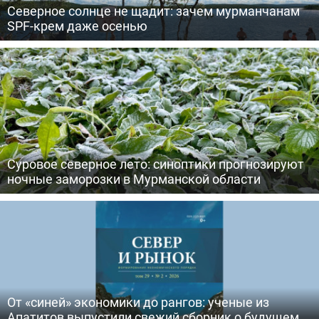
Северное солнце не щадит: зачем мурманчанам
SPF-крем даже осенью
Суровое северное лето: синоптики прогнозируют
ночные заморозки в Мурманской области
От «синей» экономики до рангов: ученые из
Апатитов выпустили свежий сборник о будущем