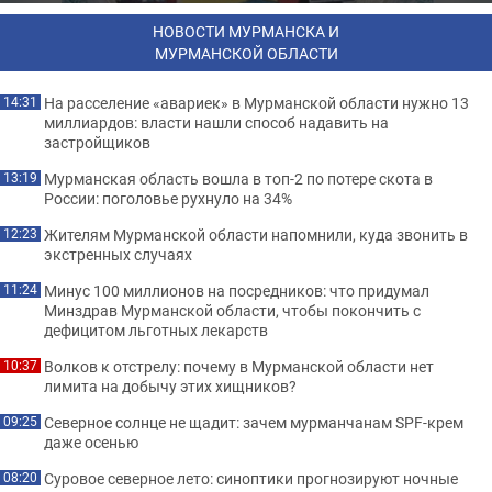
НОВОСТИ МУРМАНСКА И
МУРМАНСКОЙ ОБЛАСТИ
На расселение «авариек» в Мурманской области нужно 13
14:31
миллиардов: власти нашли способ надавить на
застройщиков
Мурманская область вошла в топ-2 по потере скота в
13:19
России: поголовье рухнуло на 34%
Жителям Мурманской области напомнили, куда звонить в
12:23
экстренных случаях
Минус 100 миллионов на посредников: что придумал
11:24
Минздрав Мурманской области, чтобы покончить с
дефицитом льготных лекарств
Волков к отстрелу: почему в Мурманской области нет
10:37
лимита на добычу этих хищников?
Северное солнце не щадит: зачем мурманчанам SPF-крем
09:25
даже осенью
Суровое северное лето: синоптики прогнозируют ночные
08:20