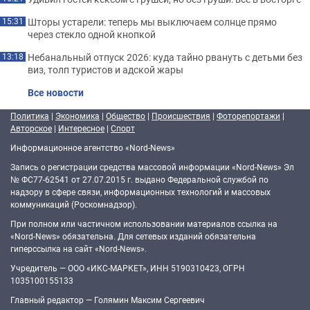
Шторы устарели: теперь мы выключаем солнце прямо
15:31
через стекло одной кнопкой
Небанальный отпуск 2026: куда тайно рвануть с детьми без
13:18
виз, толп туристов и адской жары
Все новости
Политика
|
Экономика
|
Общество
|
Происшествия
|
Фоторепортажи
|
Авторское
|
Интересное
|
Спорт
Информационное агентство «Nord-News»
Запись о регистрации средства массовой информации «Nord-News» Эл
№ ФС77-62541 от 27.07.2015 г. выдано Федеральной службой по
надзору в сфере связи, информационных технологий и массовых
коммуникаций (Роскомнадзор).
При полном или частичном использовании материалов ссылка на
«Nord-News» обязательна. Для сетевых изданий обязательна
гиперссылка на сайт «Nord-News».
Учредитель — ООО «ИКС-МАРКЕТ», ИНН 5190310423, ОГРН
1035100155133
Главный редактор — Голямин Максим Сергеевич