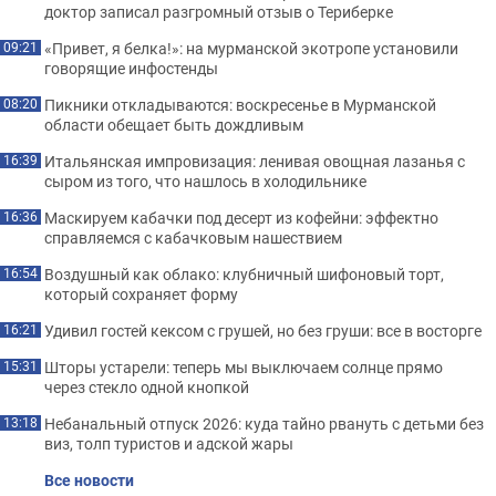
доктор записал разгромный отзыв о Териберке
«Привет, я белка!»: на мурманской экотропе установили
09:21
говорящие инфостенды
Пикники откладываются: воскресенье в Мурманской
08:20
области обещает быть дождливым
Итальянская импровизация: ленивая овощная лазанья с
16:39
сыром из того, что нашлось в холодильнике
Маскируем кабачки под десерт из кофейни: эффектно
16:36
справляемся с кабачковым нашествием
Воздушный как облако: клубничный шифоновый торт,
16:54
который сохраняет форму
Удивил гостей кексом с грушей, но без груши: все в восторге
16:21
Шторы устарели: теперь мы выключаем солнце прямо
15:31
через стекло одной кнопкой
Небанальный отпуск 2026: куда тайно рвануть с детьми без
13:18
виз, толп туристов и адской жары
Все новости