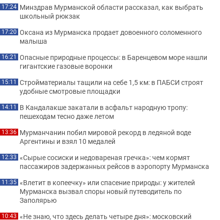
Минздрав Мурманской области рассказал, как выбрать
17:24
школьный рюкзак
Оксана из Мурманска продает довоенного соломенного
17:20
малыша
Опасные природные процессы: в Баренцевом море нашли
16:21
гигантские газовые воронки
Стройматериалы тащили на себе 1,5 км: в ПАБСИ строят
15:11
удобные смотровые площадки
В Кандалакше закатали в асфальт народную тропу:
14:11
пешеходам тесно даже летом
Мурманчанин побил мировой рекорд в ледяной воде
13:36
Аргентины и взял 10 медалей
«Сырые сосиски и недовареная гречка»: чем кормят
12:33
пассажиров задержанных рейсов в аэропорту Мурманска
«Влетит в копеечку» или спасение природы: у жителей
11:35
Мурманска вызвал споры новый путеводитель по
Заполярью
«Не знаю, что здесь делать четыре дня»: московский
10:43