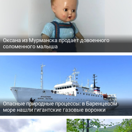
Оксана из Мурманска продает довоенного
соломенного малыша
Опасные природные процессы: в Баренцевом
море нашли гигантские газовые воронки