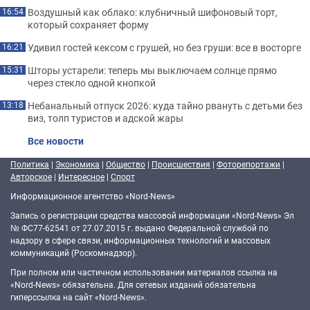
Воздушный как облако: клубничный шифоновый торт,
16:54
который сохраняет форму
Удивил гостей кексом с грушей, но без груши: все в восторге
16:21
Шторы устарели: теперь мы выключаем солнце прямо
15:31
через стекло одной кнопкой
Небанальный отпуск 2026: куда тайно рвануть с детьми без
13:18
виз, толп туристов и адской жары
Все новости
Политика
|
Экономика
|
Общество
|
Происшествия
|
Фоторепортажи
|
Авторское
|
Интересное
|
Спорт
Информационное агентство «Nord-News»
Запись о регистрации средства массовой информации «Nord-News» Эл
№ ФС77-62541 от 27.07.2015 г. выдано Федеральной службой по
надзору в сфере связи, информационных технологий и массовых
коммуникаций (Роскомнадзор).
При полном или частичном использовании материалов ссылка на
«Nord-News» обязательна. Для сетевых изданий обязательна
гиперссылка на сайт «Nord-News».