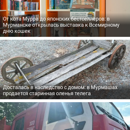
От кота Мурра до японских бестселлеров: в
Мурманске открылась выставка к Всемирному
дню кошек
Досталась в наследство с домом: в Мурмашах
продается старинная оленья телега