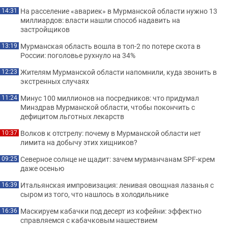
На расселение «авариек» в Мурманской области нужно 13
14:31
миллиардов: власти нашли способ надавить на
застройщиков
Мурманская область вошла в топ-2 по потере скота в
13:19
России: поголовье рухнуло на 34%
Жителям Мурманской области напомнили, куда звонить в
12:23
экстренных случаях
Минус 100 миллионов на посредников: что придумал
11:24
Минздрав Мурманской области, чтобы покончить с
дефицитом льготных лекарств
Волков к отстрелу: почему в Мурманской области нет
10:37
лимита на добычу этих хищников?
Северное солнце не щадит: зачем мурманчанам SPF-крем
09:25
даже осенью
Итальянская импровизация: ленивая овощная лазанья с
16:39
сыром из того, что нашлось в холодильнике
Маскируем кабачки под десерт из кофейни: эффектно
16:36
справляемся с кабачковым нашествием