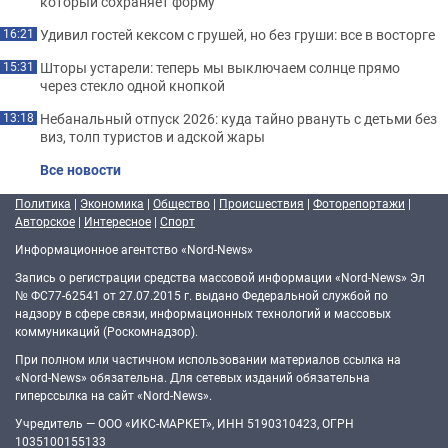
который сохраняет форму
Удивил гостей кексом с грушей, но без груши: все в восторге
16:21
Шторы устарели: теперь мы выключаем солнце прямо
15:31
через стекло одной кнопкой
Небанальный отпуск 2026: куда тайно рвануть с детьми без
13:18
виз, толп туристов и адской жары
Все новости
Политика
|
Экономика
|
Общество
|
Происшествия
|
Фоторепортажи
|
Авторское
|
Интересное
|
Спорт
Информационное агентство «Nord-News»
Запись о регистрации средства массовой информации «Nord-News» Эл
№ ФС77-62541 от 27.07.2015 г. выдано Федеральной службой по
надзору в сфере связи, информационных технологий и массовых
коммуникаций (Роскомнадзор).
При полном или частичном использовании материалов ссылка на
«Nord-News» обязательна. Для сетевых изданий обязательна
гиперссылка на сайт «Nord-News».
Учредитель — ООО «ИКС-МАРКЕТ», ИНН 5190310423, ОГРН
1035100155133