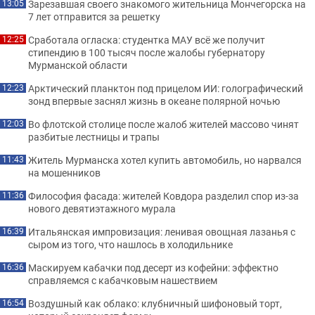
Зарезавшая своего знакомого жительница Мончегорска на
13:05
7 лет отправится за решетку
Сработала огласка: студентка МАУ всё же получит
12:25
стипендию в 100 тысяч после жалобы губернатору
Мурманской области
Арктический планктон под прицелом ИИ: голографический
12:23
зонд впервые заснял жизнь в океане полярной ночью
Во флотской столице после жалоб жителей массово чинят
12:03
разбитые лестницы и трапы
Житель Мурманска хотел купить автомобиль, но нарвался
11:43
на мошенников
Философия фасада: жителей Ковдора разделил спор из-за
11:36
нового девятиэтажного мурала
Итальянская импровизация: ленивая овощная лазанья с
16:39
сыром из того, что нашлось в холодильнике
Маскируем кабачки под десерт из кофейни: эффектно
16:36
справляемся с кабачковым нашествием
Воздушный как облако: клубничный шифоновый торт,
16:54