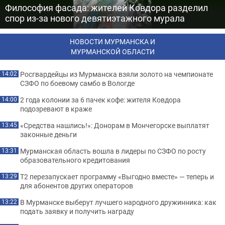
Философия фасада: жителей Ковдора разделил
спор из-за нового девятиэтажного мурала
НОВОСТИ МУРМАНСКА И
МУРМАНСКОЙ ОБЛАСТИ
Росгвардейцы из Мурманска взяли золото на чемпионате
14:02
СЗФО по боевому самбо в Вологде
2 года колонии за 6 пачек кофе: жителя Ковдора
14:00
подозревают в краже
«Средства нашлись!»: Донорам в Мончегорске выплатят
13:45
законные деньги
Мурманская область вошла в лидеры по СЗФО по росту
13:31
образовательного кредитования
Т2 перезапускает программу «Выгодно вместе» — теперь и
13:29
для абонентов других операторов
В Мурманске выберут лучшего народного дружинника: как
13:22
подать заявку и получить награду