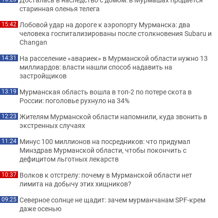
старинная оленья телега
Лобовой удар на дороге к аэропорту Мурманска: два
15:42
человека госпитализированы после столкновения Subaru и
Changan
На расселение «авариек» в Мурманской области нужно 13
14:31
миллиардов: власти нашли способ надавить на
застройщиков
Мурманская область вошла в топ-2 по потере скота в
13:19
России: поголовье рухнуло на 34%
Жителям Мурманской области напомнили, куда звонить в
12:23
экстренных случаях
Минус 100 миллионов на посредников: что придумал
11:24
Минздрав Мурманской области, чтобы покончить с
дефицитом льготных лекарств
Волков к отстрелу: почему в Мурманской области нет
10:37
лимита на добычу этих хищников?
Северное солнце не щадит: зачем мурманчанам SPF-крем
09:25
даже осенью