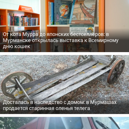
От кота Мурра до японских бестселлеров: в
Мурманске открылась выставка к Всемирному
дню кошек
Досталась в наследство с домом: в Мурмашах
продается старинная оленья телега