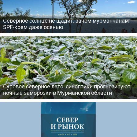
Северное солнце не щадит: зачем мурманчанам
SPF-крем даже осенью
Суровое северное лето: синоптики прогнозируют
ночные заморозки в Мурманской области