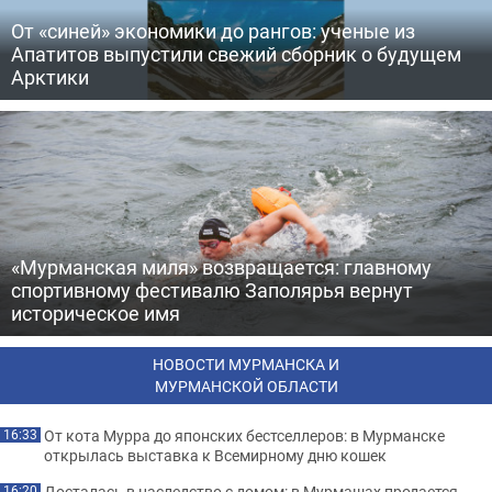
От «синей» экономики до рангов: ученые из
Апатитов выпустили свежий сборник о будущем
Арктики
«Мурманская миля» возвращается: главному
спортивному фестивалю Заполярья вернут
историческое имя
НОВОСТИ МУРМАНСКА И
МУРМАНСКОЙ ОБЛАСТИ
От кота Мурра до японских бестселлеров: в Мурманске
16:33
открылась выставка к Всемирному дню кошек
Досталась в наследство с домом: в Мурмашах продается
16:20