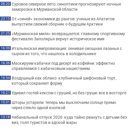
Суровое северное лето: синоптики прогнозируют ночные
08:20
заморозки в Мурманской области
От «синей» экономики до рангов: ученые из Апатитов
23:15
выпустили свежий сборник о будущем Арктики
«Мурманская миля» возвращается: главному спортивному
21:25
фестивалю Заполярья вернут историческое имя
Итальянская импровизация: ленивая овощная лазанья с
16:39
сыром из того, что нашлось в холодильнике
Маскируем кабачки под десерт из кофейни: эффектно
16:36
справляемся с кабачковым нашествием
Воздушный как облако: клубничный шифоновый торт,
16:54
который сохраняет форму
Удивил гостей кексом с грушей, но без груши: все в восторге
16:21
Шторы устарели: теперь мы выключаем солнце прямо
15:31
через стекло одной кнопкой
Небанальный отпуск 2026: куда тайно рвануть с детьми без
13:18
виз, толп туристов и адской жары