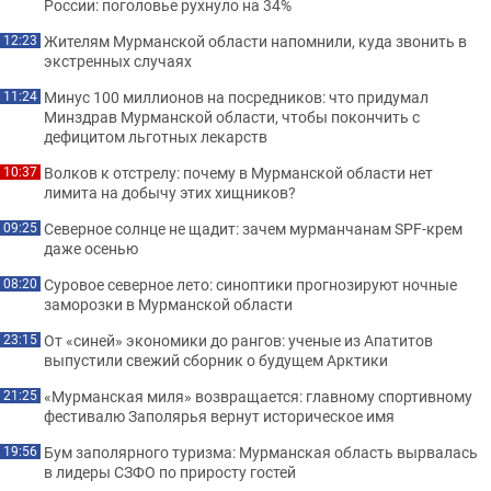
России: поголовье рухнуло на 34%
Жителям Мурманской области напомнили, куда звонить в
12:23
экстренных случаях
Минус 100 миллионов на посредников: что придумал
11:24
Минздрав Мурманской области, чтобы покончить с
дефицитом льготных лекарств
Волков к отстрелу: почему в Мурманской области нет
10:37
лимита на добычу этих хищников?
Северное солнце не щадит: зачем мурманчанам SPF-крем
09:25
даже осенью
Суровое северное лето: синоптики прогнозируют ночные
08:20
заморозки в Мурманской области
От «синей» экономики до рангов: ученые из Апатитов
23:15
выпустили свежий сборник о будущем Арктики
«Мурманская миля» возвращается: главному спортивному
21:25
фестивалю Заполярья вернут историческое имя
Бум заполярного туризма: Мурманская область вырвалась
19:56
в лидеры СЗФО по приросту гостей