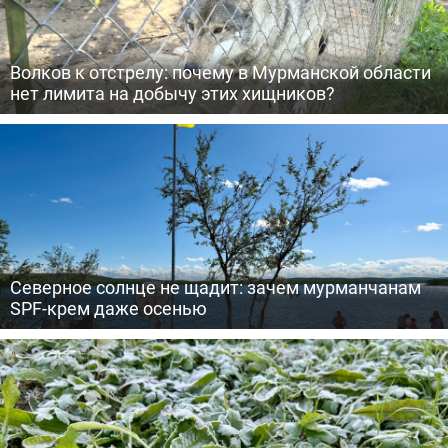
Волков к отстрелу: почему в Мурманской области
нет лимита на добычу этих хищников?
Северное солнце не щадит: зачем мурманчанам
SPF-крем даже осенью