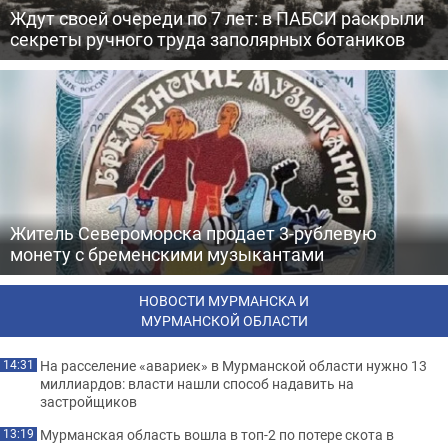
Ждут своей очереди по 7 лет: в ПАБСИ раскрыли
секреты ручного труда заполярных ботаников
Житель Североморска продает 3-рублевую
монету с бременскими музыкантами
НОВОСТИ МУРМАНСКА И
МУРМАНСКОЙ ОБЛАСТИ
На расселение «авариек» в Мурманской области нужно 13
14:31
миллиардов: власти нашли способ надавить на
застройщиков
Мурманская область вошла в топ-2 по потере скота в
13:19