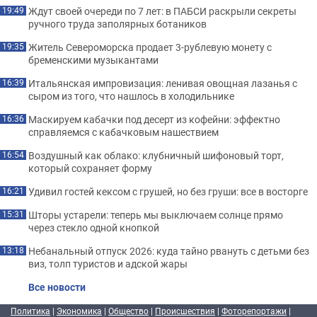
Ждут своей очереди по 7 лет: в ПАБСИ раскрыли секреты
19:49
ручного труда заполярных ботаников
Житель Североморска продает 3-рублевую монету с
19:35
бременскими музыкантами
Итальянская импровизация: ленивая овощная лазанья с
16:39
сыром из того, что нашлось в холодильнике
Маскируем кабачки под десерт из кофейни: эффектно
16:36
справляемся с кабачковым нашествием
Воздушный как облако: клубничный шифоновый торт,
16:54
который сохраняет форму
Удивил гостей кексом с грушей, но без груши: все в восторге
16:21
Шторы устарели: теперь мы выключаем солнце прямо
15:31
через стекло одной кнопкой
Небанальный отпуск 2026: куда тайно рвануть с детьми без
13:18
виз, толп туристов и адской жары
Все новости
Политика
|
Экономика
|
Общество
|
Происшествия
|
Фоторепортажи
|