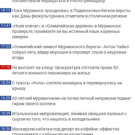
посоветовали обращаться в Роспотребнадзор
Пока Мурманск праздновал, в Подмосковье бегали версты:
18:15
как День физкультурника отметили в столичном регионе
«Ноев ковчег» и «Олимпийская деревня» в Мурманске:
17:47
проверьте, понимаете ли вы истинный язык коренных
северян
«Олимпийский символ Мурманского берега»: Антон Чайко
17:23
собрал пять вёдер морошки и опроверг слухи о неурожае
ягоды
Не выгонят на улицу: прокуратура отстояла права 82-
17:10
летнего военного пенсионера на жилье
С трассы «Кола» слетела иномарка и перевернулась на
16:34
крышу
40-летний мурманчанин на почве личной неприязни поджег
16:20
гараж своего коллеги
Итальянская импровизация: ленивая овощная лазанья с
16:39
сыром из того, что нашлось в холодильнике
Маскируем кабачки под десерт из кофейни: эффектно
16:36
справляемся с кабачковым нашествием