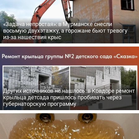
«Задача непростая»: в Мурманске снесли
восьмую двухэтажку, а горожане бьют тревогу
из-за нашествия крыс
Других источников не нашлось: в Ковдоре ремонт
крыльца детсада пришлось пробивать через
губернаторскую программу