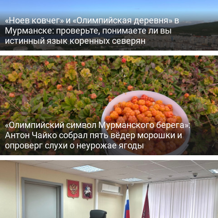
«Ноев ковчег» и «Олимпийская деревня» в
Мурманске: проверьте, понимаете ли вы
истинный язык коренных северян
«Олимпийский символ Мурманского берега»:
Антон Чайко собрал пять вёдер морошки и
опроверг слухи о неурожае ягоды