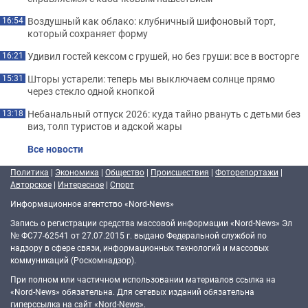
Воздушный как облако: клубничный шифоновый торт,
16:54
который сохраняет форму
Удивил гостей кексом с грушей, но без груши: все в восторге
16:21
Шторы устарели: теперь мы выключаем солнце прямо
15:31
через стекло одной кнопкой
Небанальный отпуск 2026: куда тайно рвануть с детьми без
13:18
виз, толп туристов и адской жары
Все новости
Политика
|
Экономика
|
Общество
|
Происшествия
|
Фоторепортажи
|
Авторское
|
Интересное
|
Спорт
Информационное агентство «Nord-News»
Запись о регистрации средства массовой информации «Nord-News» Эл
№ ФС77-62541 от 27.07.2015 г. выдано Федеральной службой по
надзору в сфере связи, информационных технологий и массовых
коммуникаций (Роскомнадзор).
При полном или частичном использовании материалов ссылка на
«Nord-News» обязательна. Для сетевых изданий обязательна
гиперссылка на сайт «Nord-News».