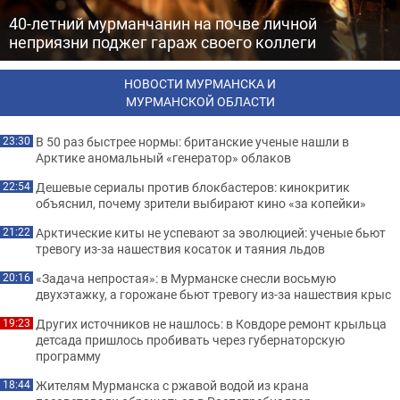
40-летний мурманчанин на почве личной
неприязни поджег гараж своего коллеги
НОВОСТИ МУРМАНСКА И
МУРМАНСКОЙ ОБЛАСТИ
В 50 раз быстрее нормы: британские ученые нашли в
23:30
Арктике аномальный «генератор» облаков
Дешевые сериалы против блокбастеров: кинокритик
22:54
объяснил, почему зрители выбирают кино «за копейки»
Арктические киты не успевают за эволюцией: ученые бьют
21:22
тревогу из-за нашествия косаток и таяния льдов
«Задача непростая»: в Мурманске снесли восьмую
20:16
двухэтажку, а горожане бьют тревогу из-за нашествия крыс
Других источников не нашлось: в Ковдоре ремонт крыльца
19:23
детсада пришлось пробивать через губернаторскую
программу
Жителям Мурманска с ржавой водой из крана
18:44