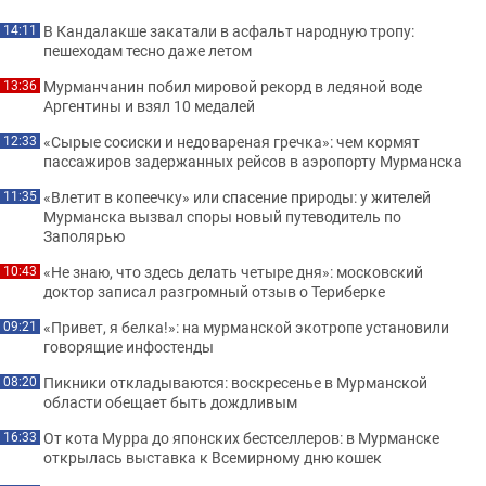
В Кандалакше закатали в асфальт народную тропу:
14:11
пешеходам тесно даже летом
Мурманчанин побил мировой рекорд в ледяной воде
13:36
Аргентины и взял 10 медалей
«Сырые сосиски и недовареная гречка»: чем кормят
12:33
пассажиров задержанных рейсов в аэропорту Мурманска
«Влетит в копеечку» или спасение природы: у жителей
11:35
Мурманска вызвал споры новый путеводитель по
Заполярью
«Не знаю, что здесь делать четыре дня»: московский
10:43
доктор записал разгромный отзыв о Териберке
«Привет, я белка!»: на мурманской экотропе установили
09:21
говорящие инфостенды
Пикники откладываются: воскресенье в Мурманской
08:20
области обещает быть дождливым
От кота Мурра до японских бестселлеров: в Мурманске
16:33
открылась выставка к Всемирному дню кошек