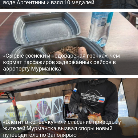
воде Аргентины и взял 10 медалей
«Сырые сосиски и недовареная гречка»: чем
кормят пассажиров задержанных рейсов в
аэропорту Мурманска
«Влетит в копеечку» или спасение природы: у
жителей Мурманска вызвал споры новый
путеводитель по Заполярью