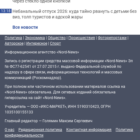
через стекло одной кнопкой
Небанальный отпуск 2026: куда тайно рвануть с детьми без
13:18
виз, толп туристов и адской жары
Все новости
Политика
|
Экономика
|
Общество
|
Происшествия
|
Фоторепортажи
|
Авторское
|
Интересное
|
Спорт
Информационное агентство «Nord-News»
Запись о регистрации средства массовой информации «Nord-News» Эл
№ ФС77-62541 от 27.07.2015 г. выдано Федеральной службой по
надзору в сфере связи, информационных технологий и массовых
коммуникаций (Роскомнадзор).
При полном или частичном использовании материалов ссылка на
«Nord-News» обязательна. Для сетевых изданий обязательна
гиперссылка на сайт «Nord-News».
Учредитель — ООО «ИКС-МАРКЕТ», ИНН 5190310423, ОГРН
1035100155133
Главный редактор — Голямин Максим Сергеевич
О нас
Редакционная политика
Контактная информация
Политика
конфиденциальности