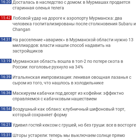
Досталась в наследство с домом: в Мурмашах продается
16:20
старинная оленья телега
Лобовой удар на дороге к аэропорту Мурманска: два
15:42
человека госпитализированы после столкновения Subaru и
Changan
На расселение «авариек» в Мурманской области нужно 13
14:31
миллиардов: власти нашли способ надавить на
застройщиков
Мурманская область вошла в топ-2 по потере скота в
13:19
России: поголовье рухнуло на 34%
Итальянская импровизация: ленивая овощная лазанья с
16:39
сыром из того, что нашлось в холодильнике
Маскируем кабачки под десерт из кофейни: эффектно
16:36
справляемся с кабачковым нашествием
Воздушный как облако: клубничный шифоновый торт,
16:54
который сохраняет форму
Удивил гостей кексом с грушей, но без груши: все в восторге
16:21
Шторы устарели: теперь мы выключаем солнце прямо
15:31