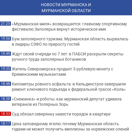
НОВОСТИ МУРМАНСКА И
МУРМАНСКОЙ ОБЛАСТИ
«Мурманская миля» возвращается: главному спортивному
21:25
фестивалю Заполярья вернут историческое имя
Бум заполярного туризма: Мурманская область вырвалась
19:56
в лидеры СЗФО по приросту гостей
Ждут своей очереди по 7 лет: в ПАБСИ раскрыли секреты
19:49
ручного труда заполярных ботаников
Житель Североморска продает 3-рублевую монету с
19:35
бременскими музыкантами
Километры ровного асфальта: в Кильдинстрое завершили
18:48
ремонт ключевого подъезда к федеральной трассе «Кола»
«Снежинка» и роботы: как мурманский депутат удивила
18:38
ветеранов из Полярных Зорь
Суд обязал северянку навести порядок в квартире
18:33
Цена заповедному ягелю: почему Мурманская область
18:17
годами не может получить миллионы за норвежских оленей