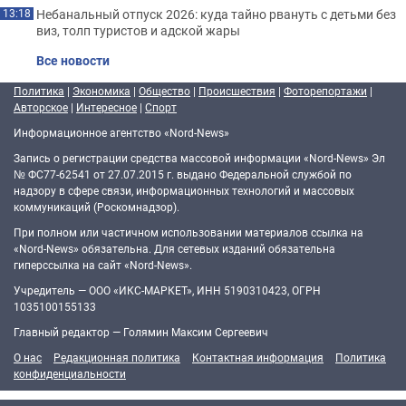
Небанальный отпуск 2026: куда тайно рвануть с детьми без
13:18
виз, толп туристов и адской жары
Все новости
Политика
|
Экономика
|
Общество
|
Происшествия
|
Фоторепортажи
|
Авторское
|
Интересное
|
Спорт
Информационное агентство «Nord-News»
Запись о регистрации средства массовой информации «Nord-News» Эл
№ ФС77-62541 от 27.07.2015 г. выдано Федеральной службой по
надзору в сфере связи, информационных технологий и массовых
коммуникаций (Роскомнадзор).
При полном или частичном использовании материалов ссылка на
«Nord-News» обязательна. Для сетевых изданий обязательна
гиперссылка на сайт «Nord-News».
Учредитель — ООО «ИКС-МАРКЕТ», ИНН 5190310423, ОГРН
1035100155133
Главный редактор — Голямин Максим Сергеевич
О нас
Редакционная политика
Контактная информация
Политика
конфиденциальности