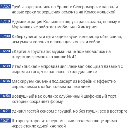
Трубы задержались на Урале: в Североморске назвали
17:57
новые сроки завершения ремонта на Комсомольской
Администрация Кольского округа рассказала, почему в
17:10
Мурмашах не работает мобильный интернет
Киберхулиганы и пугающие звуки: ветеринар объяснила,
17:09
чем умная колонка опасна для кошек и собак
«Картина грустная»: мурманчане пожаловались на
16:20
отсутствие ремонта в школе № 42
Итальянская импровизация: ленивая овощная лазанья с
16:39
сыром из того, что нашлось в холодильнике
Маскируем кабачки под десерт из кофейни: эффектно
16:36
справляемся с кабачковым нашествием
Воздушный как облако: клубничный шифоновый торт,
16:54
который сохраняет форму
Удивил гостей кексом с грушей, но без груши: все в восторге
16:21
Шторы устарели: теперь мы выключаем солнце прямо
15:31
через стекло одной кнопкой